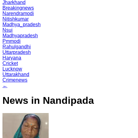
Jharkhand
Breakingnews
Narendramodi
Nitishkumar
Madhya_pradesh
Nsui
Madhyapradesh
Pmmodi
Rahulgandhi
Uttarpradesh
Haryana
Cricket
Lucknow
Uttarakhand
Crimenews
←
News in Nandipada