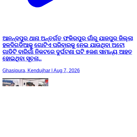
ଆନନ୍ଦପୁର ଥାନା ଅନ୍ତର୍ଗତ ଫକିରପୁର ଗାଁରୁ ଯାଜପୁର ଜିଲ୍ଲା
ହଳଦିଗଡିଆକୁ ଗୋଟିଏ ପରିବାରକୁ ନେଇ ଯାଉଥିବା ଅଟୋ
ଗାଡିଟି ବାରିଗାଁ ନିକଟରେ ଦୁର୍ଘଟଣା ଘଟି ୫ଜଣ ସାମାନ୍ୟ ଆହତ
ହୋଇଥିବା ସୂଚନା,,
Ghasipura, Kendujhar | Aug 7, 2026