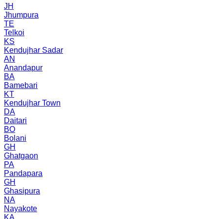
JH
Jhumpura
TE
Telkoi
KS
Kendujhar Sadar
AN
Anandapur
BA
Bamebari
KT
Kendujhar Town
DA
Daitari
BO
Bolani
GH
Ghatgaon
PA
Pandapara
GH
Ghasipura
NA
Nayakote
KA