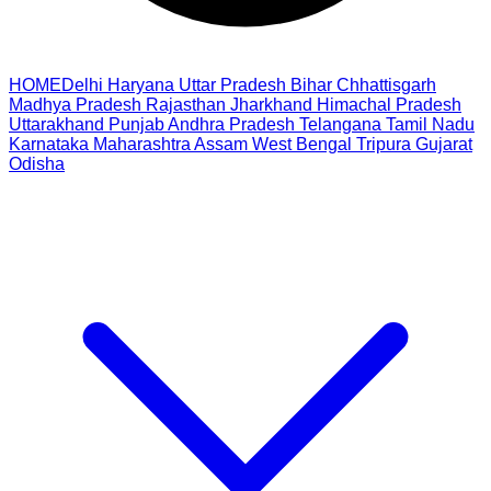
HOME
Delhi
Haryana
Uttar Pradesh
Bihar
Chhattisgarh
Madhya Pradesh
Rajasthan
Jharkhand
Himachal Pradesh
Uttarakhand
Punjab
Andhra Pradesh
Telangana
Tamil Nadu
Karnataka
Maharashtra
Assam
West Bengal
Tripura
Gujarat
Odisha