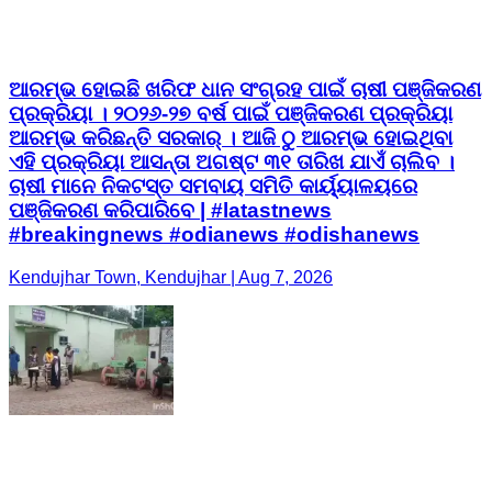
ଆରମ୍ଭ ହୋଇଛି ଖରିଫ ଧାନ ସଂଗ୍ରହ ପାଇଁ ଚାଷୀ ପଞ୍ଜିକରଣ
ପ୍ରକ୍ରିୟା । ୨୦୨୬-୨୭ ବର୍ଷ ପାଇଁ ପଞ୍ଜିକରଣ ପ୍ରକ୍ରିୟା
ଆରମ୍ଭ କରିଛନ୍ତି ସରକାର୍ । ଆଜି ଠୁ ଆରମ୍ଭ ହୋଇଥିବା
ଏହି ପ୍ରକ୍ରିୟା ଆସନ୍ତା ଅଗଷ୍ଟ ୩୧ ତାରିଖ ଯାଏଁ ଚାଲିବ ।
ଚାଷୀ ମାନେ ନିକଟସ୍ତ ସମବାୟ ସମିତି କାର୍ୟ୍ୟାଳୟରେ
ପଞ୍ଜିକରଣ କରିପାରିବେ | #latastnews
#breakingnews #odianews #odishanews
Kendujhar Town, Kendujhar | Aug 7, 2026