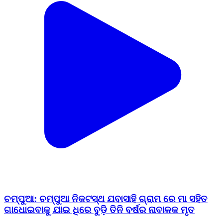
ଚମ୍ପୁଆ: ଚମ୍ପୁଆ ନିକଟସ୍ଥ ଯବାସାହି ଗ୍ରାମ ରେ ମା ସହିତ
ଗାଧୋଇବାକୁ ଯାଇ ଧିରେ ବୁଡ଼ି ତିନି ବର୍ଷର ନାବାଳକ ମୃତ