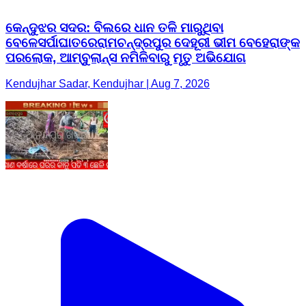
କେନ୍ଦୁଝର ସଦର: ବିଲରେ ଧାନ ତଳି ମାରୁଥିବା
ବେଳେସର୍ପାଘାତରେରାମଚନ୍ଦ୍ରପୁର ଦେହୂରୀ ଭୀମ ବେହେରାଙ୍କ
ପରଲୋକ, ଆମ୍ବୁଲାନ୍ସ ନମିଳିବାରୁ ମୃତୁ ଅଭିଯୋଗ
Kendujhar Sadar, Kendujhar | Aug 7, 2026