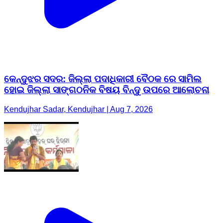
କେନ୍ଦୁଝର ସଦର: ଜିଲ୍ଲା ପଦାଧିକାରୀ ବୈଠକ ରେ ସାମିଲ
ହୋଇ ଜିଲ୍ଲା ସାଙ୍ଗଠନିକ ବିଷୟ ବିନ୍ଦୁ ଉପରେ ଆଲୋଚନା
Kendujhar Sadar, Kendujhar | Aug 7, 2026