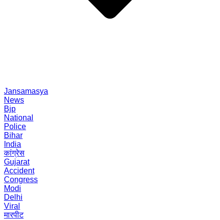
Jansamasya
News
Bjp
National
Police
Bihar
India
कांग्रेस
Gujarat
Accident
Congress
Modi
Delhi
Viral
मारपीट