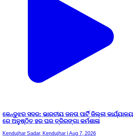
କେନ୍ଦୁଝର ସଦର: ଭାରତୀୟ ଜନତା ପାର୍ଟି ଜିଲ୍ଲା କାର୍ଯ୍ୟାଳୟ
ରେ ଅନୁଷ୍ଠିତ ହର ଘର ତ୍ରିରଙ୍ଗା କର୍ମଶାଳା
Kendujhar Sadar, Kendujhar | Aug 7, 2026