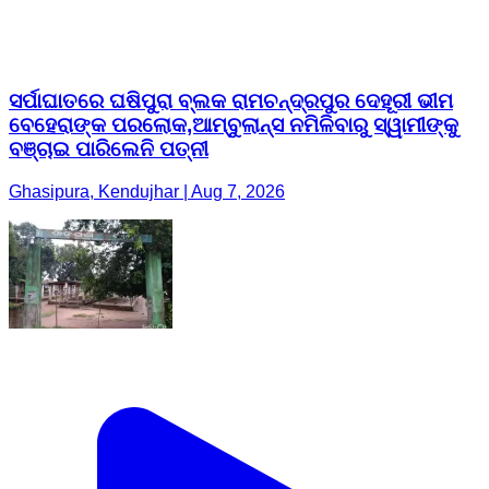
ସର୍ପାଘାତରେ ଘଷିପୁରା ବ୍ଲକ ରାମଚନ୍ଦ୍ରପୁର ଦେହୂରୀ ଭୀମ
ବେହେରାଙ୍କ ପରଲୋକ,ଆମ୍ବୁଲାନ୍ସ ନମିଳିବାରୁ ସ୍ୱାମୀଙ୍କୁ
ବଞ୍ଚାଇ ପାରିଲେନି ପତ୍ନୀ
Ghasipura, Kendujhar | Aug 7, 2026