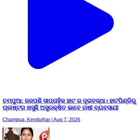
ଚମ୍ପୁଆ: ଜଜପଶି ସାପ୍ତାହିକ ହାଟ ର ଦୂରାବସ୍ଥା। ହାଟପିଣ୍ଡିରୁ
ପ୍ଲାଷ୍ଟର ଖସୁଛି ଅସୁରକ୍ଷିତ ଭାବେ ଚାଷୀ ବ୍ୟବସାୟୀ
Champua, Kendujhar | Aug 7, 2026