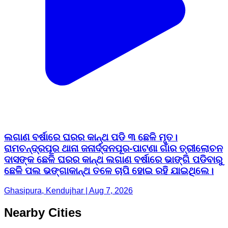
ଲଗାଣ ବର୍ଷାରେ ଘରର କାନ୍ଥ ପଡି ୩ ଛେଳି ମୃତ।
ରାମଚନ୍ଦ୍ରପୂର ଥାନା ଜନାର୍ଦ୍ଦନପୂର‐ପାଟଣା ଗାଁର ତ୍ରୀଲୋଚନ
ଦାସଙ୍କ ଛେଳି ଘରର କାନ୍ଥ ଲଗାଣ ବର୍ଷାରେ ଭାଙ୍ଗି ପଡିବାରୁ
ଛେଳି ପଲ ଭଙ୍ଗାକାନ୍ଥ ତଳେ ଚାପି ହୋଇ ରହି ଯାଇଥିଲେ।
Ghasipura, Kendujhar | Aug 7, 2026
Nearby Cities