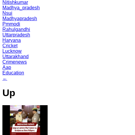
Nitishkumar
Madhya_pradesh
Nsui
Madhyapradesh
Pmmodi
Rahulgandhi
Uttarpradesh
Haryana
Cricket
Lucknow
Uttarakhand
Crimenews
Aap
Education
←
Up