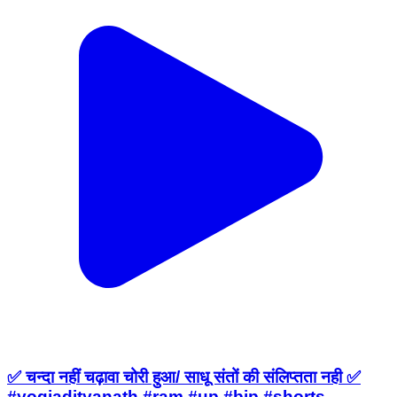
✅ चन्दा नहीं चढ़ावा चोरी हुआ/ साधू संतों की संलिप्तता नही ✅
#yogiadityanath #ram #up #bjp #shorts