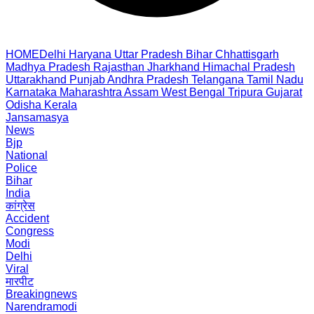
HOME
Delhi
Haryana
Uttar Pradesh
Bihar
Chhattisgarh
Madhya Pradesh
Rajasthan
Jharkhand
Himachal Pradesh
Uttarakhand
Punjab
Andhra Pradesh
Telangana
Tamil Nadu
Karnataka
Maharashtra
Assam
West Bengal
Tripura
Gujarat
Odisha
Kerala
Jansamasya
News
Bjp
National
Police
Bihar
India
कांग्रेस
Accident
Congress
Modi
Delhi
Viral
मारपीट
Breakingnews
Narendramodi