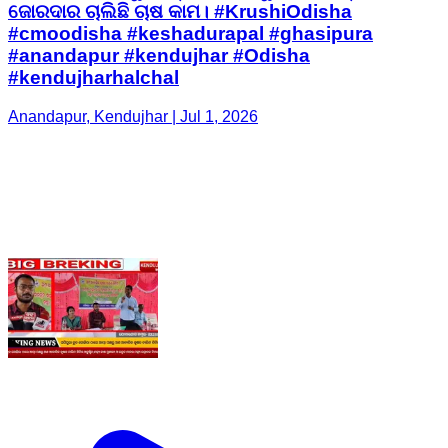
ଜୋରଦାର ଚାଲିଛି ଚାଷ କାମ। #KrushiOdisha
#cmoodisha #keshadurapal #ghasipura
#anandapur #kendujhar #Odisha
#kendujharhalchal
Anandapur, Kendujhar | Jul 1, 2026