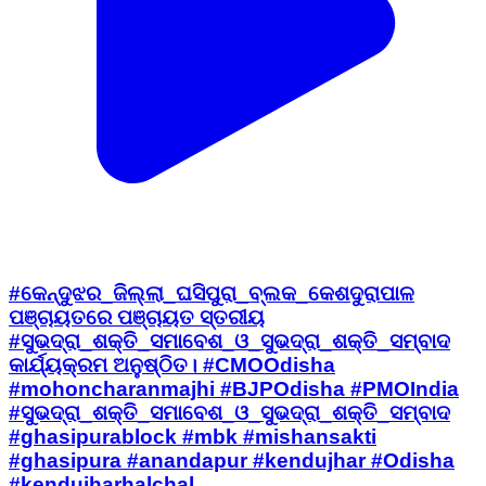
#କେନ୍ଦୁଝର_ଜିଲ୍ଲା_ଘସିପୁରା_ବ୍ଲକ_କେଶଦୁରାପାଳ
ପଞ୍ଚାୟତରେ ପଞ୍ଚାୟତ ସ୍ତରୀୟ
#ସୁଭଦ୍ରା_ଶକ୍ତି_ସମାବେଶ_ଓ_ସୁଭଦ୍ରା_ଶକ୍ତି_ସମ୍ବାଦ
କାର୍ଯ୍ୟକ୍ରମ ଅନୁଷ୍ଠିତ। #CMOOdisha
#mohoncharanmajhi #BJPOdisha #PMOIndia
#ସୁଭଦ୍ରା_ଶକ୍ତି_ସମାବେଶ_ଓ_ସୁଭଦ୍ରା_ଶକ୍ତି_ସମ୍ବାଦ
#ghasipurablock #mbk #mishansakti
#ghasipura #anandapur #kendujhar #Odisha
#kendujharhalchal
Anandapur, Kendujhar | Jun 30, 2026
T&C
Privacy Policy
Contact Us
IPR