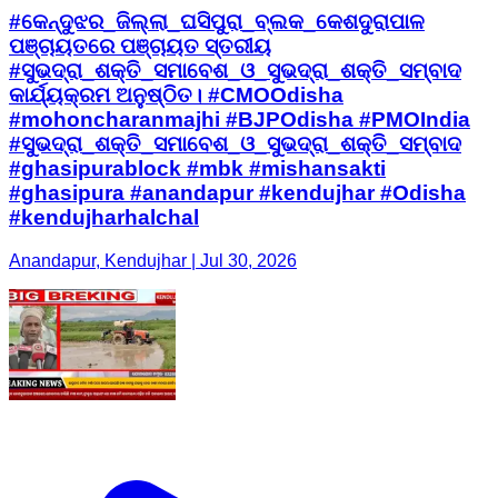
#କେନ୍ଦୁଝର_ଜିଲ୍ଲା_ଘସିପୁରା_ବ୍ଲକ_କେଶଦୁରାପାଳ
ପଞ୍ଚାୟତରେ ପଞ୍ଚାୟତ ସ୍ତରୀୟ
#ସୁଭଦ୍ରା_ଶକ୍ତି_ସମାବେଶ_ଓ_ସୁଭଦ୍ରା_ଶକ୍ତି_ସମ୍ବାଦ
କାର୍ଯ୍ୟକ୍ରମ ଅନୁଷ୍ଠିତ। #CMOOdisha
#mohoncharanmajhi #BJPOdisha #PMOIndia
#ସୁଭଦ୍ରା_ଶକ୍ତି_ସମାବେଶ_ଓ_ସୁଭଦ୍ରା_ଶକ୍ତି_ସମ୍ବାଦ
#ghasipurablock #mbk #mishansakti
#ghasipura #anandapur #kendujhar #Odisha
#kendujharhalchal
Anandapur, Kendujhar | Jul 30, 2026