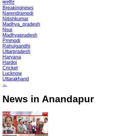
मारपीट
Breakingnews
Narendramodi
Nitishkumar
Madhya_pradesh
Nsui
Madhyapradesh
Pmmodi
Rahulgandhi
Uttarpradesh
Haryana
Hardoi
Cricket
Lucknow
Uttarakhand
←
News in Anandapur