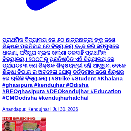
ପ୍ରାଥମିକ ବିଦ୍ୟାଳୟ ରେ ୬୦ ଛାତ୍ରଛାତ୍ରୀ ଙ୍କୁ ଜଣେ
ଶିକ୍ଷକ ପ୍ରତିବାଦ ରେ ବିଦ୍ୟାଳୟ ବନ୍ଦ କରି ସମ୍ମୁଖରେ
ଧାରଣା, ଘସିପୁରା ବ୍ଲକ ଖଲଣା ତଳସାହି ପ୍ରାଥମିକ
ବିଦ୍ୟାଳୟ। ୨୦୦୮ ରୁ ପ୍ରତିଷ୍ଠିତ ଏହି ବିଦ୍ୟାଳୟ ରେ
ପ୍ରାୟତଃ ୩ ଜଣ ଶିକ୍ଷକ ଶିକ୍ଷୟତ୍ରୀ ରହି ଆସୁଥିବା ବେଳେ
ଶିକ୍ଷା ବିଭାଗ ର ଅବହେଳା ଯୋଗୁ ବର୍ତ୍ତମାନ ଜଣେ ଶିକ୍ଷକ
ରେ ଚାଲିଛି ବିଦ୍ୟାଳୟ। #Strike #Student #Khalana
#ghasipura #kendujhar #Odisha
#BEOghasipura #DEOkendujhar #Education
#CMOodisha #kendujharhalchal
Anandapur, Kendujhar | Jul 30, 2026