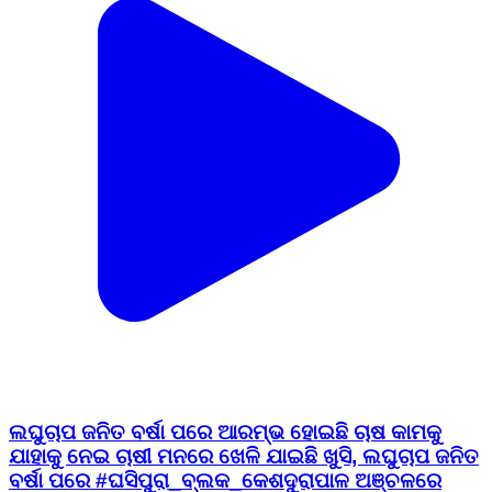
ଲଘୁଚାପ ଜନିତ ବର୍ଷା ପରେ ଆରମ୍ଭ ହୋଇଛି ଚାଷ କାମକୁ
ଯାହାକୁ ନେଇ ଚାଷୀ ମନରେ ଖେଳି ଯାଇଛି ଖୁସି, ଲଘୁଚାପ ଜନିତ
ବର୍ଷା ପରେ #ଘସିପୁରା_ବ୍ଲକ_କେଶଦୁରାପାଳ ଅଞ୍ଚଳରେ