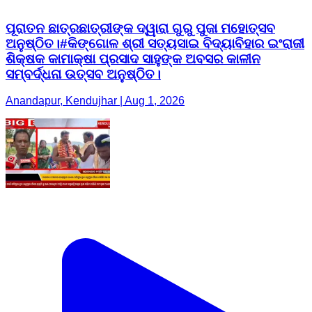
ପୂରାତନ ଛାତ୍ରଛାତ୍ରୀଙ୍କ ଦ୍ୱାରା ଗୁରୁ ପୁଜା ମହୋତ୍ସବ
ଅନୁଷ୍ଠିତ।#କିଙ୍ଗୋଳ ଶ୍ରୀ ସତ୍ୟସାଇ ବିଦ୍ୟାବିହାର ଇଂରାଜୀ
ଶିକ୍ଷକ କାମାକ୍ଷା ପ୍ରସାଦ ସାହୁଙ୍କ ଅବସର କାଳୀନ
ସମ୍ବର୍ଦ୍ଧନା ଉତ୍ସବ ଅନୁଷ୍ଠିତ।
Anandapur, Kendujhar | Aug 1, 2026