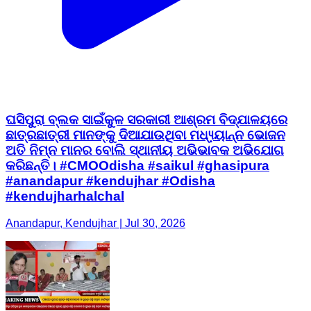
ଘସିପୁରା ବ୍ଲକ ସାଇଁକୁଳ ସରକାରୀ ଆଶ୍ରମ ବିଦ୍ଯାଳୟରେ
ଛାତ୍ରଛାତ୍ରୀ ମାନଙ୍କୁ ଦିଆଯାଉଥିବା ମଧ୍ଯ୍ୟାନ୍ନ ଭୋଜନ
ଅତି ନିମ୍ନ ମାନର ବୋଲି ସ୍ଥାନୀୟ ଅଭିଭାବକ ଅଭିଯୋଗ
କରିଛନ୍ତି। #CMOOdisha #saikul #ghasipura
#anandapur #kendujhar #Odisha
#kendujharhalchal
Anandapur, Kendujhar | Jul 30, 2026