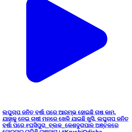
ଲଘୁଚାପ ଜନିତ ବର୍ଷା ପରେ ଆରମ୍ଭ ହୋଇଛି ଚାଷ କାମ,
ଯାହାକୁ ନେଇ ଚାଷୀ ମନରେ ଖେଳି ଯାଇଛି ଖୁସି, ଲଘୁଚାପ ଜନିତ
ବର୍ଷା ପରେ #ଘସିପୁରା_ବ୍ଲକ_କେଶଦୁରାପାଳ ଅଞ୍ଚଳରେ
ଜୋରଦାର ଚାଲିଛି ଚାଷକାମ। #KrushiOdisha