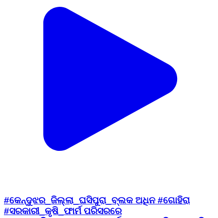
#କେନ୍ଦୁଝର_ଜିଲ୍ଲା_ଘସିପୁରା_ବ୍ଲକ ଅଧିନ #ଗୋହିରା
#ସରକାରୀ_କୃଷି_ଫାର୍ମ ପରିସରରେ