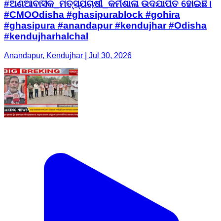
#ଅଣଆବାସିକ_ମତ୍ସ୍ଯଚାଷୀ_କର୍ମଶାଳା ଉଦଯାପିତ ହୋଇଛି।
#CMOOdisha #ghasipurablock #gohira
#ghasipura #anandapur #kendujhar #Odisha
#kendujharhalchal
Anandapur, Kendujhar | Jul 30, 2026