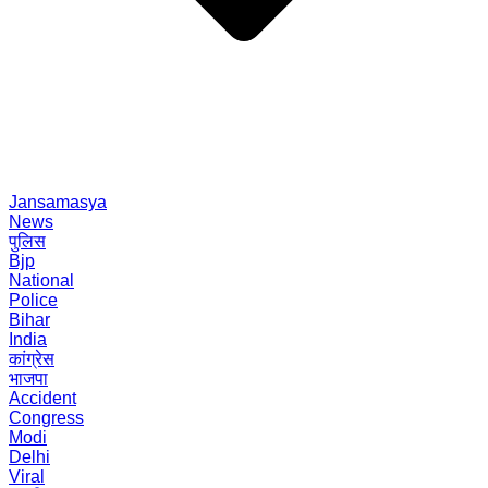
Jansamasya
News
पुलिस
Bjp
National
Police
Bihar
India
कांग्रेस
भाजपा
Accident
Congress
Modi
Delhi
Viral