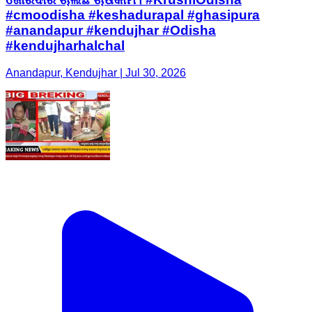
#cmoodisha #keshadurapal #ghasipura
#anandapur #kendujhar #Odisha
#kendujharhalchal
Anandapur, Kendujhar | Jul 30, 2026