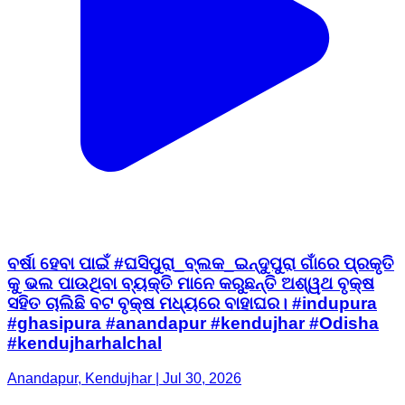
ବର୍ଷା ହେବା ପାଇଁ #ଘସିପୁରା_ବ୍ଲକ_ଇନ୍ଦୁପୁରା ଗାଁରେ ପ୍ରକୃତି
କୁ ଭଲ ପାଉଥିବା ବ୍ୟକ୍ତି ମାନେ କରୁଛନ୍ତି ଅଶ୍ୱଥ ବୃକ୍ଷ
ସହିତ ଚାଲିଛି ବଟ ବୃକ୍ଷ ମଧ୍ୟରେ ବାହାଘର। #indupura
#ghasipura #anandapur #kendujhar #Odisha
#kendujharhalchal
Anandapur, Kendujhar | Jul 30, 2026