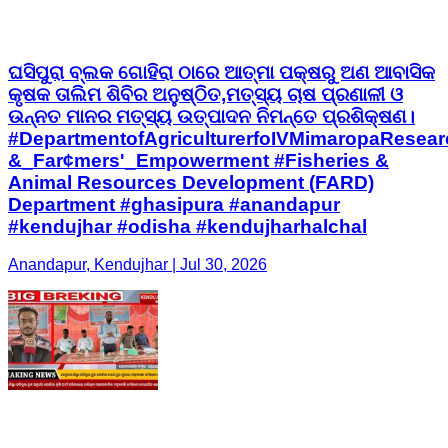
ଘସିପୁରା ବ୍ଲକ ଗୋହିରା ଠାରେ ଆତ୍ମା ପକ୍ଷରୁ ଅଣ ଆବାସିକ
କୃଷକ ତାଲିମ ଶିବିର ଅନୁଷ୍ଠିତ,ମତ୍ସ୍ୟ ଚାଷ ପ୍ରଣାଳୀ ଓ
ଉନ୍ନତ ମାନର ମତ୍ସ୍ୟ ଉତ୍ପାଦନ ନିମନ୍ତେ ପ୍ରଶିକ୍ଷଣ।
#DepartmentofAgriculturerfoIVMimaropaResear
&_Far¢mers'_Empowerment #Fisheries &
Animal Resources Development (FARD)
Department #ghasipura #anandapur
#kendujhar #odisha #kendujharhalchal
Anandapur, Kendujhar | Jul 30, 2026