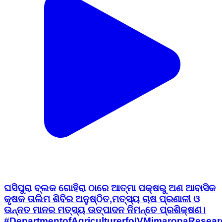
ଘସିପୁରା ବ୍ଲକ ଗୋହିରା ଠାରେ ଆତ୍ମା ପକ୍ଷରୁ ଅଣ ଆବାସିକ
କୃଷକ ତାଲିମ ଶିବିର ଅନୁଷ୍ଠିତ,ମତ୍ସ୍ୟ ଚାଷ ପ୍ରଣାଳୀ ଓ
ଉନ୍ନତ ମାନର ମତ୍ସ୍ୟ ଉତ୍ପାଦନ ନିମନ୍ତେ ପ୍ରଶିକ୍ଷଣ।
#DepartmentofAgriculturerfoIVMimaropaResear
&_Far¢mers'_Empowerment #Fisheries &
Animal Resources Development (FARD)
Department #ghasipura #anandapur
#kendujhar #odisha #kendujharhalchal