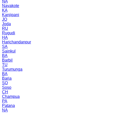
NA
Nayakote
KA
Kanjipani
JO
Joda
RU
Rugudi
HA
Harichandanpur
SA
Sainkul
BA
Barbil
TU
Turumunga
BA
Baria
SO
Soso
CH
Champua
PA
Patana
NA