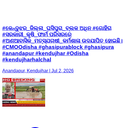
#କେନ୍ଦୁଝର_ଜିଲ୍ଲା_ଘସିପୁରା_ବ୍ଲକ ଅଧିନ #ଗୋହିରା
#ସରକାରୀ_କୃଷି_ଫାର୍ମ ପରିସରରେ
#ଅଣଆବାସିକ_ମତ୍ସ୍ଯଚାଷୀ_କର୍ମଶାଳା ଉଦଯାପିତ ହୋଇଛି।
#CMOOdisha #ghasipurablock #ghasipura
#anandapur #kendujhar #Odisha
#kendujharhalchal
Anandapur, Kendujhar | Jul 2, 2026