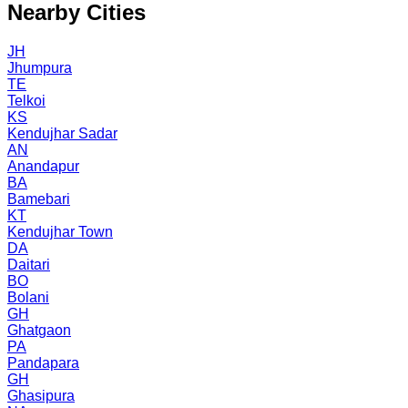
Nearby Cities
JH
Jhumpura
TE
Telkoi
KS
Kendujhar Sadar
AN
Anandapur
BA
Bamebari
KT
Kendujhar Town
DA
Daitari
BO
Bolani
GH
Ghatgaon
PA
Pandapara
GH
Ghasipura