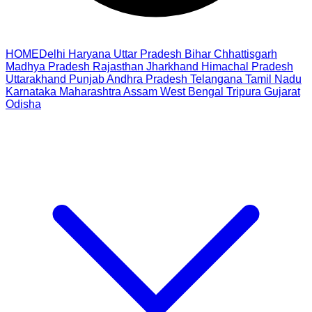
HOME
Delhi
Haryana
Uttar Pradesh
Bihar
Chhattisgarh
Madhya Pradesh
Rajasthan
Jharkhand
Himachal Pradesh
Uttarakhand
Punjab
Andhra Pradesh
Telangana
Tamil Nadu
Karnataka
Maharashtra
Assam
West Bengal
Tripura
Gujarat
Odisha