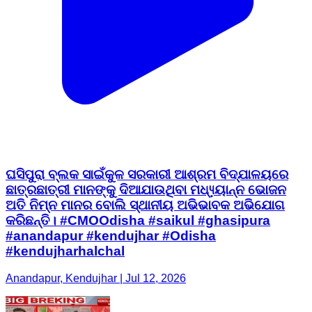
ଘସିପୁରା ବ୍ଲକ ସାଇଁକୁଳ ସରକାରୀ ଆଶ୍ରମ ବିଦ୍ଯାଳୟରେ
ଛାତ୍ରଛାତ୍ରୀ ମାନଙ୍କୁ ଦିଆଯାଉଥିବା ମଧ୍ଯ୍ୟାନ୍ନ ଭୋଜନ
ଅତି ନିମ୍ନ ମାନର ବୋଲି ସ୍ଥାନୀୟ ଅଭିଭାବକ ଅଭିଯୋଗ
କରିଛନ୍ତି। #CMOOdisha #saikul #ghasipura
#anandapur #kendujhar #Odisha
#kendujharhalchal
Anandapur, Kendujhar | Jul 12, 2026