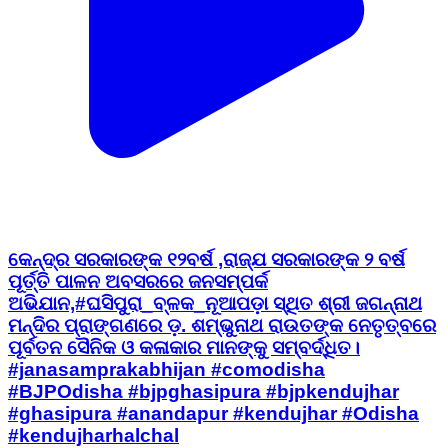
କେନ୍ଦ୍ର ସରକାରଙ୍କ ୧୨ବର୍ଷ ,ରାଜ୍ଯ ସରକାରଙ୍କ ୨ ବର୍ଷ
ପୂର୍ତ୍ତି ପାଳନ ଅବସରରେ ଜନସମ୍ପର୍କ
ଅଭିଯାନ,#ଘସିପୁରା_ବ୍ଳକ_ନୂଆପଡ଼ା ସ୍ଥିତ ଶ୍ରୀ ଜଗନ୍ନାଥ
ମନ୍ଦିର ପ୍ରାଙ୍ଗଣରେ ଡ଼. ଶମ୍ଭୁନାଥ ରାଉତଙ୍କ ନେତୃତ୍ବରେ
ପୂର୍ବତନ ସୈନିକ ଓ କଳାକାର ମାନଙ୍କୁ ସମ୍ବର୍ଦ୍ଧିତ।
#janasamprakabhijan #comodisha
#BJPOdisha #bjpghasipura #bjpkendujhar
#ghasipura #anandapur #kendujhar #Odisha
#kendujharhalchal