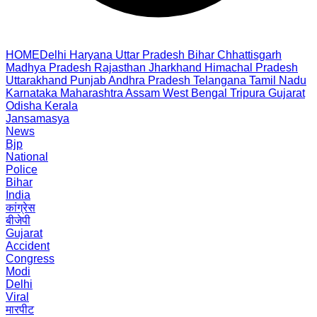
HOME
Delhi
Haryana
Uttar Pradesh
Bihar
Chhattisgarh
Madhya Pradesh
Rajasthan
Jharkhand
Himachal Pradesh
Uttarakhand
Punjab
Andhra Pradesh
Telangana
Tamil Nadu
Karnataka
Maharashtra
Assam
West Bengal
Tripura
Gujarat
Odisha
Kerala
Jansamasya
News
Bjp
National
Police
Bihar
India
कांग्रेस
बीजेपी
Gujarat
Accident
Congress
Modi
Delhi
Viral
मारपीट