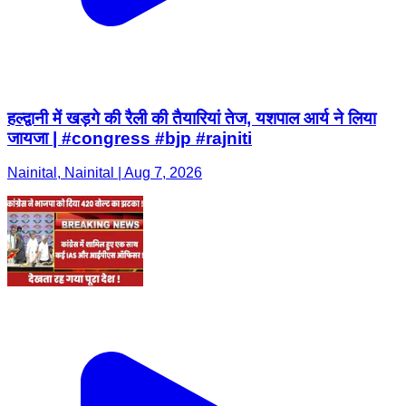
हल्द्वानी में खड़गे की रैली की तैयारियां तेज, यशपाल आर्य ने लिया
जायजा | #congress #bjp #rajniti
Nainital, Nainital | Aug 7, 2026