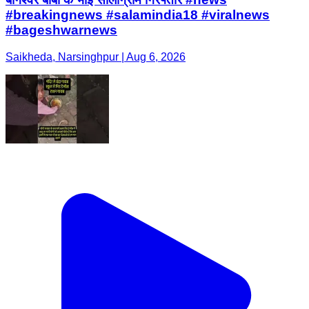
#breakingnews #salamindia18 #viralnews
#bageshwarnews
Saikheda, Narsinghpur | Aug 6, 2026