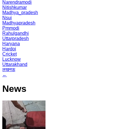
Narendramodi
Nitishkumar
Madhya_pradesh
Nsui
Madhyapradesh
Pmmodi
Rahulgandhi
Uttarpradesh
Haryana
Hardoi
Cricket
Lucknow
Uttarakhand
लखनऊ
←
News