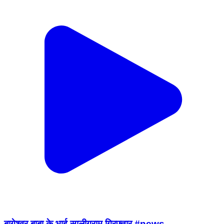
बागेश्वर बाबा के भाई सालीग्राम गिरफ्तार #news