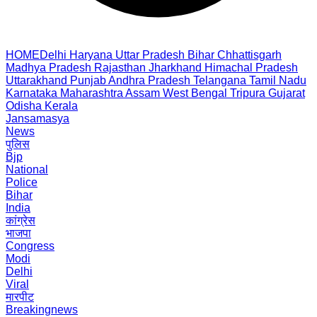
HOME
Delhi
Haryana
Uttar Pradesh
Bihar
Chhattisgarh
Madhya Pradesh
Rajasthan
Jharkhand
Himachal Pradesh
Uttarakhand
Punjab
Andhra Pradesh
Telangana
Tamil Nadu
Karnataka
Maharashtra
Assam
West Bengal
Tripura
Gujarat
Odisha
Kerala
Jansamasya
News
पुलिस
Bjp
National
Police
Bihar
India
कांग्रेस
भाजपा
Congress
Modi
Delhi
Viral
मारपीट
Breakingnews