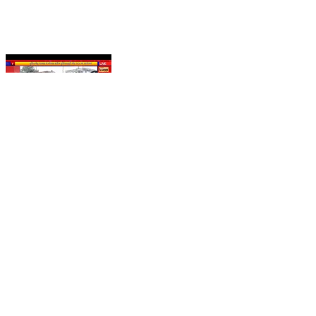
पुलिस केंद्र धनबाद में कोयला क्षेत्रीय पुलिस ड्यूटी मीट 2026 का
आयोजन#news #jharkhand #dhanbad #dc