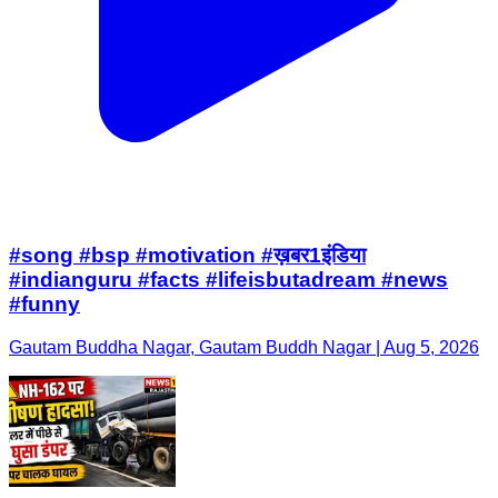
#song #bsp #motivation #ख़बर1इंडिया
#indianguru #facts #lifeisbutadream #news
#funny
Gautam Buddha Nagar, Gautam Buddh Nagar | Aug 5, 2026