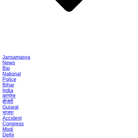
Jansamasya
News
Bjp
National
Police
Bihar
India
कांग्रेस
बीजेपी
Gujarat
भाजपा
Accident
Congress
Modi
Delhi