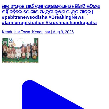
ଧାନ ସଂଗ୍ରହ ପାଇଁ ଚାଷୀ ପଞ୍ଜୀକରଣରେ କୌଣସି ଜଟିଳତା
ନାହିଁ କହିଲେ ଯୋଗାଣ ମନ୍ତ୍ରୀ କୃଷ୍ଣ ଚନ୍ଦ୍ର ପାତ୍ର |
#pabitranewsodisha #BreakingNews
#farmerragistration #krushnachandrapatra
Kendujhar Town, Kendujhar | Aug 9, 2026