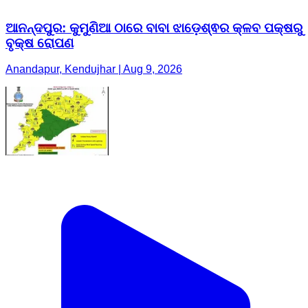
ଆନନ୍ଦପୁର: କୁମୁଣିଆ ଠାରେ ବାବା ଝାଡ଼େଶ୍ଵର କ୍ଳବ ପକ୍ଷରୁ
ବୃକ୍ଷ ରୋପଣ
Anandapur, Kendujhar | Aug 9, 2026