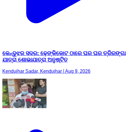
କେନ୍ଦୁଝର ସଦର: ଢ଼େଙ୍କିକୋଟ ଠାରେ ଘର ଘର ତ୍ରିରଙ୍ଗା
ଯାତ୍ରା ଶୋଭାଯାତ୍ରା ଅନୁଷ୍ଟିତ
Kendujhar Sadar, Kendujhar | Aug 9, 2026