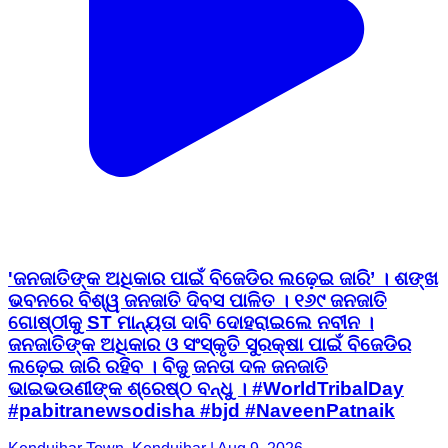
'ଜନଜାତିଙ୍କ ଅଧିକାର ପାଇଁ ବିଜେଡିର ଲଢ଼େଇ ଜାରି’ । ଶଙ୍ଖ
ଭବନରେ ବିଶ୍ୱ ଜନଜାତି ଦିବସ ପାଳିତ । ୧୬୯ ଜନଜାତି
ଗୋଷ୍ଠୀକୁ ST ମାନ୍ୟତା ଦାବି ଦୋହରାଇଲେ ନବୀନ ।
ଜନଜାତିଙ୍କ ଅଧିକାର ଓ ସଂସ୍କୃତି ସୁରକ୍ଷା ପାଇଁ ବିଜେଡିର
ଲଢ଼େଇ ଜାରି ରହିବ । ବିଜୁ ଜନତା ଦଳ ଜନଜାତି
ଭାଇଭଉଣୀଙ୍କ ଶ୍ରେଷ୍ଠ ବନ୍ଧୁ । #WorldTribalDay
#pabitranewsodisha #bjd #NaveenPatnaik