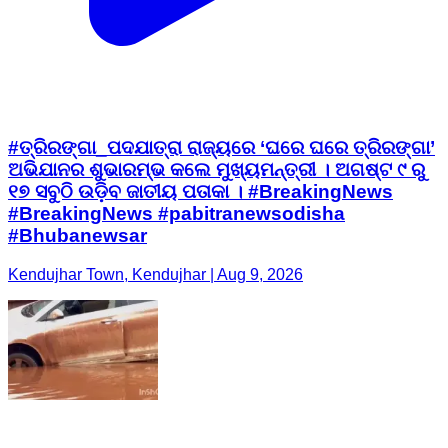
#ତ୍ରିରଙ୍ଗା_ପଦଯାତ୍ରା ରାଜ୍ୟରେ ‘ଘରେ ଘରେ ତ୍ରିରଙ୍ଗା’
ଅଭିଯାନର ଶୁଭାରମ୍ଭ କଲେ ମୁଖ୍ୟମନ୍ତ୍ରୀ । ଅଗଷ୍ଟ ୯ ରୁ
୧୭ ସବୁଠି ଉଡ଼ିବ ଜାତୀୟ ପତାକା । #BreakingNews
#BreakingNews #pabitranewsodisha
#Bhubanewsar
Kendujhar Town, Kendujhar | Aug 9, 2026