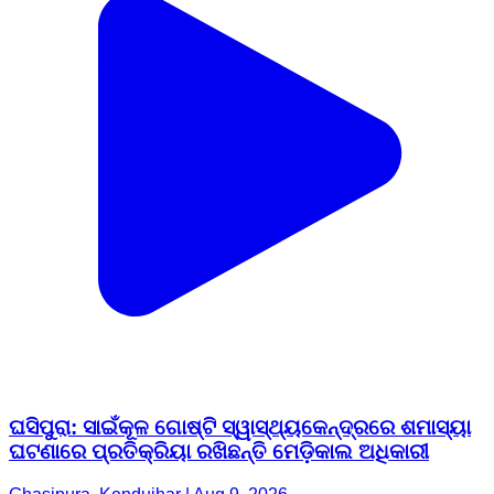
ଘସିପୁରା: ସାଇଁକୂଳ ଗୋଷ୍ଟି ସ୍ୱାସ୍ଥ୍ୟକେନ୍ଦ୍ରରେ ଶମାସ୍ୟା
ଘଟଣାରେ ପ୍ରତିକ୍ରିୟା ରଖିଛନ୍ତି ମେଡ଼ିକାଲ ଅଧିକାରୀ