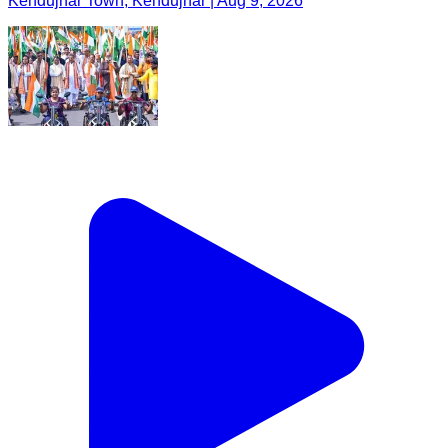
Kendujhar Town, Kendujhar | Aug 9, 2026