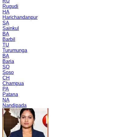
RU
Rugudi
HA
Harichandanpur
SA
Sainkul
BA
Barbil
TU
Turumunga
BA
Baria
SO
Soso
CH
Champua
PA
Patana
NA
Nandipada