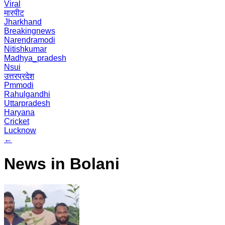
Viral
मारपीट
Jharkhand
Breakingnews
Narendramodi
Nitishkumar
Madhya_pradesh
Nsui
उत्तरप्रदेश
Pmmodi
Rahulgandhi
Uttarpradesh
Haryana
Cricket
Lucknow
←
News in Bolani