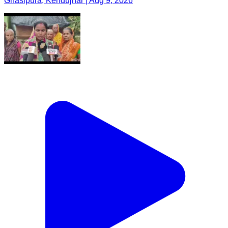
Ghasipura, Kendujhar | Aug 9, 2026