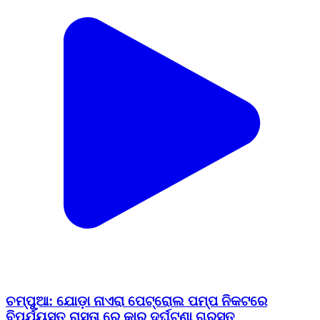
ଚମ୍ପୁଆ: ଯୋଡ଼ା ନାଏରା ପେଟ୍ରୋଲ ପମ୍ପ ନିକଟରେ
ବିପର୍ଯ୍ୟସ୍ତ ରାସ୍ତା ରେ କାର ଦୁର୍ଘଟଣା ଗ୍ରସ୍ତ