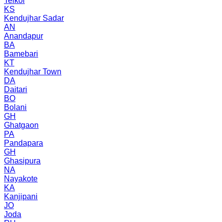
Telkoi
KS
Kendujhar Sadar
AN
Anandapur
BA
Bamebari
KT
Kendujhar Town
DA
Daitari
BO
Bolani
GH
Ghatgaon
PA
Pandapara
GH
Ghasipura
NA
Nayakote
KA
Kanjipani
JO
Joda