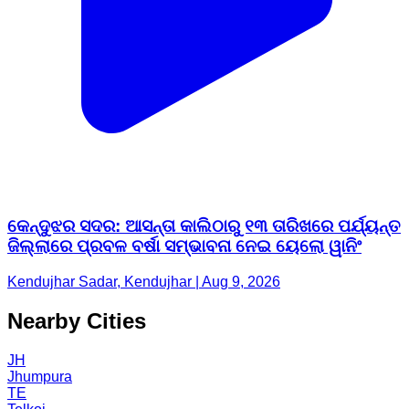
କେନ୍ଦୁଝର ସଦର: ଆସନ୍ତା କାଲିଠାରୁ ୧୩ ତାରିଖରେ ପର୍ଯ୍ୟନ୍ତ
ଜିଲ୍ଲାରେ ପ୍ରବଳ ବର୍ଷା ସମ୍ଭାବନା ନେଇ ୟେଲୋ ୱାନିଂ
Kendujhar Sadar, Kendujhar | Aug 9, 2026
Nearby Cities
JH
Jhumpura
TE