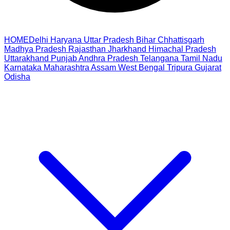
HOME
Delhi
Haryana
Uttar Pradesh
Bihar
Chhattisgarh
Madhya Pradesh
Rajasthan
Jharkhand
Himachal Pradesh
Uttarakhand
Punjab
Andhra Pradesh
Telangana
Tamil Nadu
Karnataka
Maharashtra
Assam
West Bengal
Tripura
Gujarat
Odisha