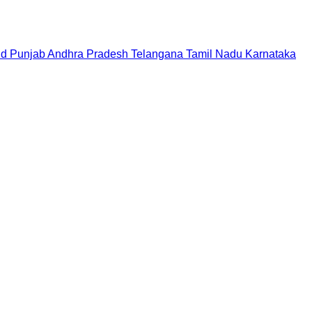
nd
Punjab
Andhra Pradesh
Telangana
Tamil Nadu
Karnataka