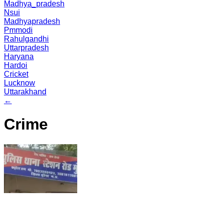
Madhya_pradesh
Nsui
Madhyapradesh
Pmmodi
Rahulgandhi
Uttarpradesh
Haryana
Hardoi
Cricket
Lucknow
Uttarakhand
←
Crime