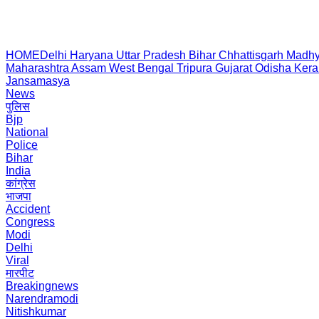
HOME
Delhi
Haryana
Uttar Pradesh
Bihar
Chhattisgarh
Madhy
Maharashtra
Assam
West Bengal
Tripura
Gujarat
Odisha
Kera
Jansamasya
News
पुलिस
Bjp
National
Police
Bihar
India
कांग्रेस
भाजपा
Accident
Congress
Modi
Delhi
Viral
मारपीट
Breakingnews
Narendramodi
Nitishkumar