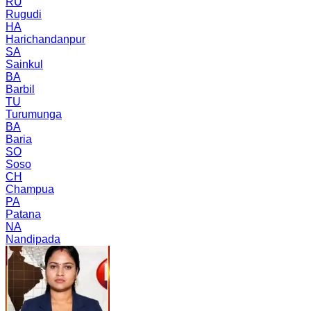
RU
Rugudi
HA
Harichandanpur
SA
Sainkul
BA
Barbil
TU
Turumunga
BA
Baria
SO
Soso
CH
Champua
PA
Patana
NA
Nandipada