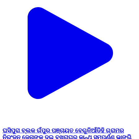
ଘସିପୁରା ବ୍ଲକ ଗଁପୁର ପଞ୍ଚାୟତ ବେଗୁନିଆଁଡିହି ଗ୍ରାମର
ନିରଂଜନ ଜେନାଙ୍କ ଦୁଇ ବଖରାଘର କାନ୍ଥ ସମ୍ପୁର୍ଣ୍ଣ ଭାଙ୍ଗି