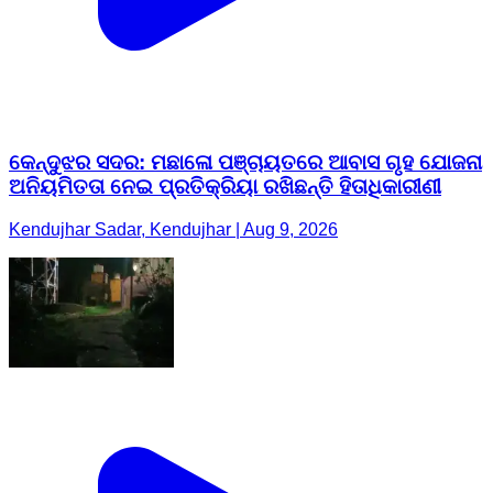
କେନ୍ଦୁଝର ସଦର: ମଛାଳୋ ପଞ୍ଚାୟତରେ ଆବାସ ଗୃହ ଯୋଜନା
ଅନିୟମିତତା ନେଇ ପ୍ରତିକ୍ରିୟା ରଖିଛନ୍ତି ହିତାଧିକାରୀଣୀ
Kendujhar Sadar, Kendujhar | Aug 9, 2026