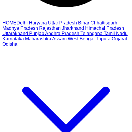
HOME
Delhi
Haryana
Uttar Pradesh
Bihar
Chhattisgarh
Madhya Pradesh
Rajasthan
Jharkhand
Himachal Pradesh
Uttarakhand
Punjab
Andhra Pradesh
Telangana
Tamil Nadu
Karnataka
Maharashtra
Assam
West Bengal
Tripura
Gujarat
Odisha