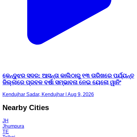
କେନ୍ଦୁଝର ସଦର: ଆସନ୍ତା କାଲିଠାରୁ ୧୩ ତାରିଖରେ ପର୍ଯ୍ୟନ୍ତ
ଜିଲ୍ଲାରେ ପ୍ରବଳ ବର୍ଷା ସମ୍ଭାବନା ନେଇ ୟେଲୋ ୱାନିଂ
Kendujhar Sadar, Kendujhar | Aug 9, 2026
Nearby Cities
JH
Jhumpura
TE