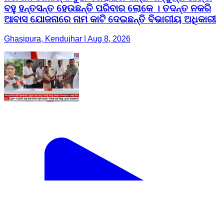
ବହୁ ହନ୍ତସନ୍ତ ହେଉଛନ୍ତି ପରିବାର ଲୋକେ । ତଦନ୍ତ ନକରି
ଆବାସ ଯୋଜନାରେ ନାମ କାଟି ଦେଇଛନ୍ତି ବିଭାଗୀୟ ଅଧିକାରୀ
Ghasipura, Kendujhar | Aug 8, 2026