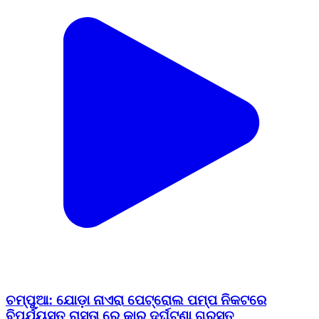
ଚମ୍ପୁଆ: ଯୋଡ଼ା ନାଏରା ପେଟ୍ରୋଲ ପମ୍ପ ନିକଟରେ
ବିପର୍ଯ୍ୟସ୍ତ ରାସ୍ତା ରେ କାର ଦୁର୍ଘଟଣା ଗ୍ରସ୍ତ