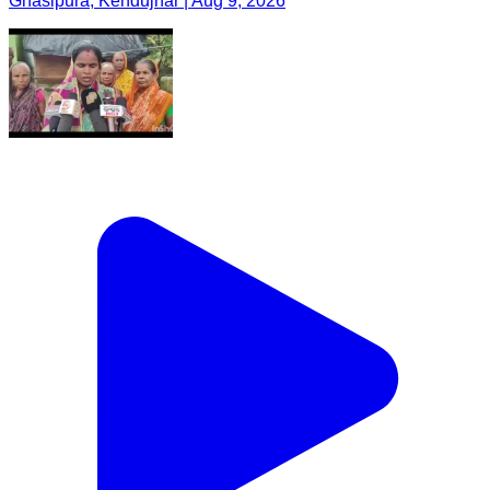
Ghasipura, Kendujhar | Aug 9, 2026