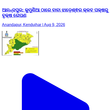
ଆନନ୍ଦପୁର: କୁମୁଣିଆ ଠାରେ ବାବା ଝାଡ଼େଶ୍ଵର କ୍ଳବ ପକ୍ଷରୁ
ବୃକ୍ଷ ରୋପଣ
Anandapur, Kendujhar | Aug 9, 2026