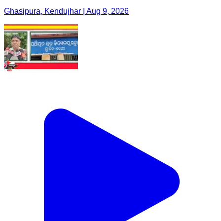
Ghasipura, Kendujhar | Aug 9, 2026