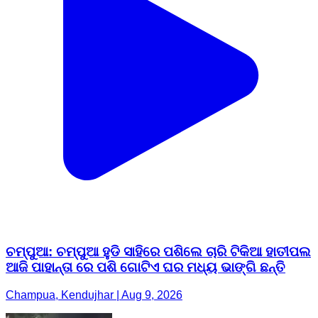
ଚମ୍ପୁଆ: ଚମ୍ପୁଆ ହୁଡି ସାହିରେ ପଶିଲେ ଚାରି ଟିକିଆ ହାତୀପଲ
ଆଜି ପାହାନ୍ତା ରେ ପଶି ଗୋଟିଏ ଘର ମଧ୍ୟ ଭାଙ୍ଗି ଛନ୍ତି
Champua, Kendujhar | Aug 9, 2026