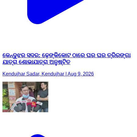
କେନ୍ଦୁଝର ସଦର: ଢ଼େଙ୍କିକୋଟ ଠାରେ ଘର ଘର ତ୍ରିରଙ୍ଗା
ଯାତ୍ରା ଶୋଭାଯାତ୍ରା ଅନୁଷ୍ଟିତ
Kendujhar Sadar, Kendujhar | Aug 9, 2026