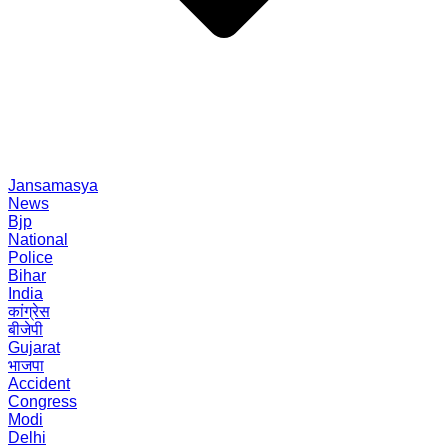
Jansamasya
News
Bjp
National
Police
Bihar
India
कांग्रेस
बीजेपी
Gujarat
भाजपा
Accident
Congress
Modi
Delhi