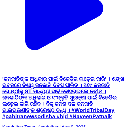
'ଜନଜାତିଙ୍କ ଅଧିକାର ପାଇଁ ବିଜେଡିର ଲଢ଼େଇ ଜାରି’ । ଶଙ୍ଖ
ଭବନରେ ବିଶ୍ୱ ଜନଜାତି ଦିବସ ପାଳିତ । ୧୬୯ ଜନଜାତି
ଗୋଷ୍ଠୀକୁ ST ମାନ୍ୟତା ଦାବି ଦୋହରାଇଲେ ନବୀନ ।
ଜନଜାତିଙ୍କ ଅଧିକାର ଓ ସଂସ୍କୃତି ସୁରକ୍ଷା ପାଇଁ ବିଜେଡିର
ଲଢ଼େଇ ଜାରି ରହିବ । ବିଜୁ ଜନତା ଦଳ ଜନଜାତି
ଭାଇଭଉଣୀଙ୍କ ଶ୍ରେଷ୍ଠ ବନ୍ଧୁ । #WorldTribalDay
#pabitranewsodisha #bjd #NaveenPatnaik