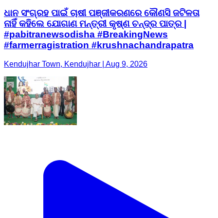
ଧାନ ସଂଗ୍ରହ ପାଇଁ ଚାଷୀ ପଞ୍ଜୀକରଣରେ କୌଣସି ଜଟିଳତା
ନାହିଁ କହିଲେ ଯୋଗାଣ ମନ୍ତ୍ରୀ କୃଷ୍ଣ ଚନ୍ଦ୍ର ପାତ୍ର |
#pabitranewsodisha #BreakingNews
#farmerragistration #krushnachandrapatra
Kendujhar Town, Kendujhar | Aug 9, 2026