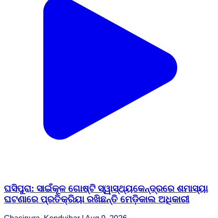
ଘସିପୁରା: ସାଇଁକୂଳ ଗୋଷ୍ଟି ସ୍ୱାସ୍ଥ୍ୟକେନ୍ଦ୍ରରେ ଶମାସ୍ୟା
ଘଟଣାରେ ପ୍ରତିକ୍ରିୟା ରଖିଛନ୍ତି ମେଡ଼ିକାଲ ଅଧିକାରୀ