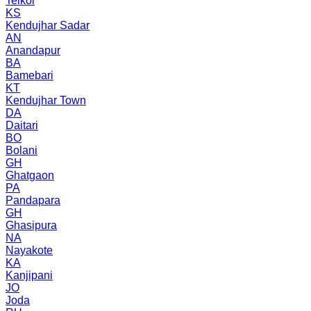
Telkoi
KS
Kendujhar Sadar
AN
Anandapur
BA
Bamebari
KT
Kendujhar Town
DA
Daitari
BO
Bolani
GH
Ghatgaon
PA
Pandapara
GH
Ghasipura
NA
Nayakote
KA
Kanjipani
JO
Joda