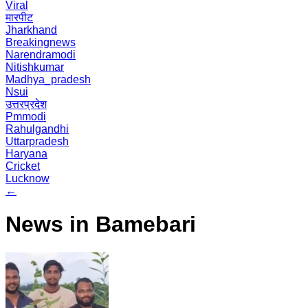
Viral
मारपीट
Jharkhand
Breakingnews
Narendramodi
Nitishkumar
Madhya_pradesh
Nsui
उत्तरप्रदेश
Pmmodi
Rahulgandhi
Uttarpradesh
Haryana
Cricket
Lucknow
←
News in Bamebari