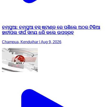
ଚମ୍ପୁଆ: ଚମ୍ପୁଆ ବସ୍ ଷ୍ଟାଣ୍ଡ ରେ ପଶିଲେ ଅଠର ଟିକିଆ
ହାତୀପଲ ଦୀର୍ଘ ସମୟ ଧରି କଲେ ଉପଦ୍ରବ
Champua, Kendujhar | Aug 9, 2026