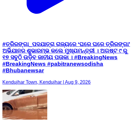
#ତ୍ରିରଙ୍ଗା_ପଦଯାତ୍ରା ରାଜ୍ୟରେ ‘ଘରେ ଘରେ ତ୍ରିରଙ୍ଗା’
ଅଭିଯାନର ଶୁଭାରମ୍ଭ କଲେ ମୁଖ୍ୟମନ୍ତ୍ରୀ । ଅଗଷ୍ଟ ୯ ରୁ
୧୭ ସବୁଠି ଉଡ଼ିବ ଜାତୀୟ ପତାକା । #BreakingNews
#BreakingNews #pabitranewsodisha
#Bhubanewsar
Kendujhar Town, Kendujhar | Aug 9, 2026