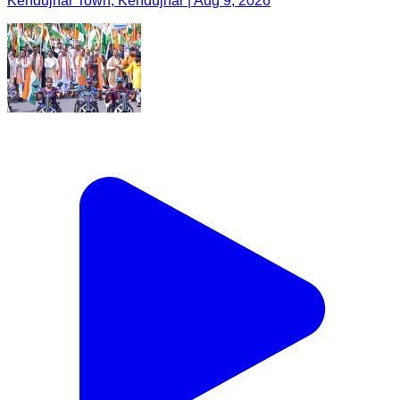
Kendujhar Town, Kendujhar | Aug 9, 2026