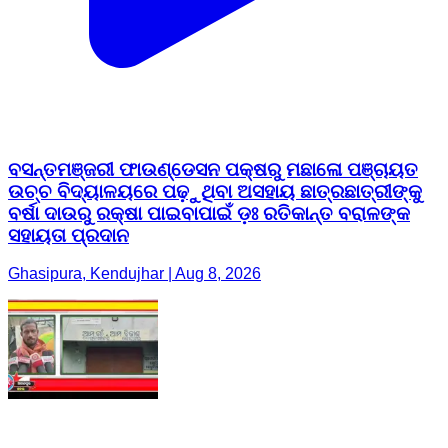
ବସନ୍ତମଞ୍ଜରୀ ଫାଉଣ୍ଡେସନ ପକ୍ଷରୁ ମଛାଳୋ ପଞ୍ଚାୟତ
ଉଚ୍ଚ ବିଦ୍ୟାଳୟରେ ପଢ଼ୁଥିବା ଅସହାୟ ଛାତ୍ରଛାତ୍ରୀଙ୍କୁ
ବର୍ଷା ଦାଉରୁ ରକ୍ଷା ପାଇବାପାଇଁ ଡ଼ଃ ରତିକାନ୍ତ ବରାଳଙ୍କ
ସହାୟତା ପ୍ରଦାନ
Ghasipura, Kendujhar | Aug 8, 2026