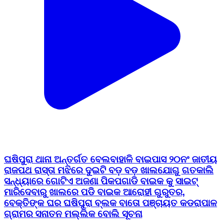
ଘଷିପୁରା ଥାନା ଅନ୍ତର୍ଗତ ବେଲବାହାଳି ବାଇପାସ ୨୦ନଂ ଜାତୀୟ
ରାଜପଥ ରାସ୍ତା ମଝିରେ ଦୁଇଟି ବଡ଼ ବଡ଼ ଖାଲଯୋଗୁ ଗତକାଲି
ସନ୍ଧ୍ୟାରେ ଗୋଟିଏ ଅଜଣା ପିକପଗାଡି ବାଇକ କୁ ସାଇଟ୍
ମାରିଦେବାରୁ ଖାଲରେ ପଡି ବାଇକ ଆରୋହୀ ଗୁରୁତର,
ବେକ୍ତିଙ୍କ ଘର ଘଷିପୁରା ବ୍ଲକ ବାତୋ ପଞ୍ଚାୟତ କଡରାପାଳ
ଗ୍ରାମର ସନାତନ ମଲ୍ଲିକ ବୋଲି ସୂଚନା