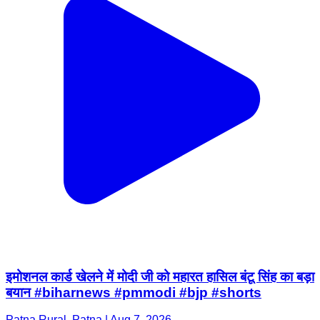
इमोशनल कार्ड खेलने में मोदी जी को महारत हासिल बंटू सिंह का बड़ा
बयान #biharnews #pmmodi #bjp #shorts
Patna Rural, Patna | Aug 7, 2026