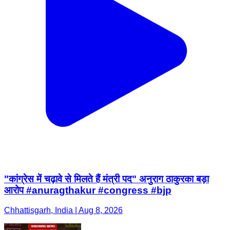
"कांग्रेस में चढ़ावे से मिलते हैं मंत्री पद" अनुराग ठाकुरका बड़ा
आरोप #anuragthakur #congress #bjp
Chhattisgarh, India | Aug 8, 2026