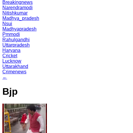
Breakingnews
Narendramodi
Nitishkumar
Madhya_pradesh
Nsui
Madhyapradesh
Pmmodi
Rahulgandhi
Uttarpradesh
Haryana
Cricket
Lucknow
Uttarakhand
Crimenews
←
Bjp