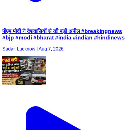
पीएम मोदी ने देशवासियों से की बड़ी अपील #breakingnews
#bjp #modi #bharat #india #indian #hindinews
Sadar, Lucknow | Aug 7, 2026