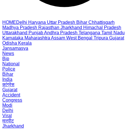
HOME
Delhi
Haryana
Uttar Pradesh
Bihar
Chhattisgarh
Madhya Pradesh
Rajasthan
Jharkhand
Himachal Pradesh
Uttarakhand
Punjab
Andhra Pradesh
Telangana
Tamil Nadu
Karnataka
Maharashtra
Assam
West Bengal
Tripura
Gujarat
Odisha
Kerala
Jansamasya
News
Bjp
National
Police
Bihar
India
कांग्रेस
Gujarat
Accident
Congress
Modi
Delhi
Viral
मारपीट
Jharkhand