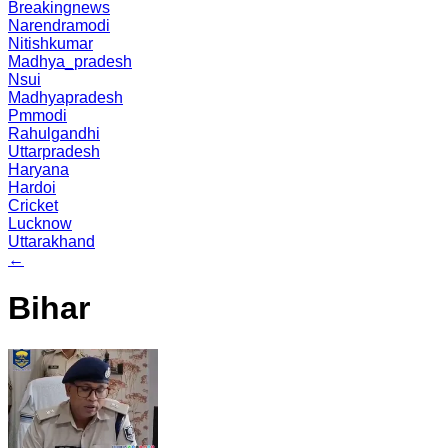
Breakingnews
Narendramodi
Nitishkumar
Madhya_pradesh
Nsui
Madhyapradesh
Pmmodi
Rahulgandhi
Uttarpradesh
Haryana
Hardoi
Cricket
Lucknow
Uttarakhand
←
Bihar