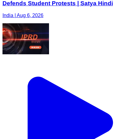
Defends Student Protests | Satya Hindi
India | Aug 6, 2026