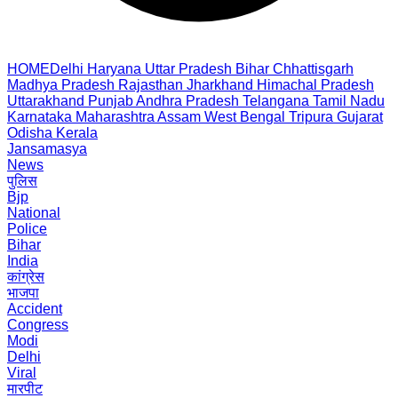
HOME
Delhi
Haryana
Uttar Pradesh
Bihar
Chhattisgarh
Madhya Pradesh
Rajasthan
Jharkhand
Himachal Pradesh
Uttarakhand
Punjab
Andhra Pradesh
Telangana
Tamil Nadu
Karnataka
Maharashtra
Assam
West Bengal
Tripura
Gujarat
Odisha
Kerala
Jansamasya
News
पुलिस
Bjp
National
Police
Bihar
India
कांग्रेस
भाजपा
Accident
Congress
Modi
Delhi
Viral
मारपीट