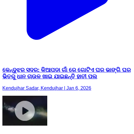
କେନ୍ଦୁଝର ସଦର: କିଆପଡା ଗାଁ ରେ ଗୋଟିଏ ଘର ଭାଙ୍ଗି ଘର
ଭିତରୁ ଧାନ ଚାଉଳ ଖାଇ ଯାଇଛନ୍ତି ହାତୀ ପଲ
Kendujhar Sadar, Kendujhar | Jan 6, 2026