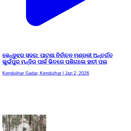
କେନ୍ଦୁଝର ସଦର: ପାଟଣା ନିର୍ବାଚନ ମଣ୍ଡଳୀ ଅନ୍ତର୍ଗତ
ଭୁଇଁପୁର ମନ୍ଦିର ପାର୍କ ଭିତରେ ପଶିଗଲେ ହାତୀ ପଲ
Kendujhar Sadar, Kendujhar | Jan 2, 2026