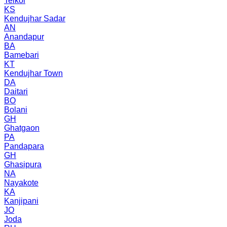
Telkoi
KS
Kendujhar Sadar
AN
Anandapur
BA
Bamebari
KT
Kendujhar Town
DA
Daitari
BO
Bolani
GH
Ghatgaon
PA
Pandapara
GH
Ghasipura
NA
Nayakote
KA
Kanjipani
JO
Joda