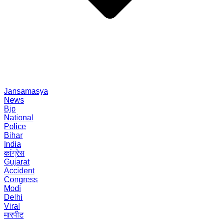
Jansamasya
News
Bjp
National
Police
Bihar
India
कांग्रेस
Gujarat
Accident
Congress
Modi
Delhi
Viral
मारपीट