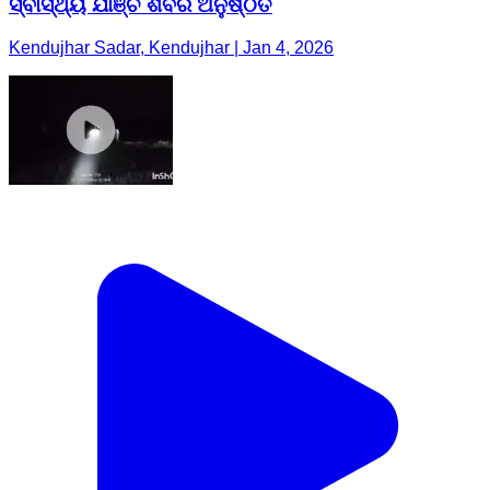
ସ୍ବାସ୍ଥ୍ୟ ଯାଞ୍ଚ ଶିବିର ଅନୁଷ୍ଠିତ
Kendujhar Sadar, Kendujhar | Jan 4, 2026