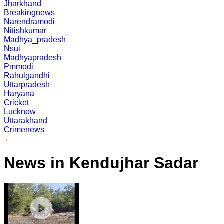
Jharkhand
Breakingnews
Narendramodi
Nitishkumar
Madhya_pradesh
Nsui
Madhyapradesh
Pmmodi
Rahulgandhi
Uttarpradesh
Haryana
Cricket
Lucknow
Uttarakhand
Crimenews
←
News in Kendujhar Sadar