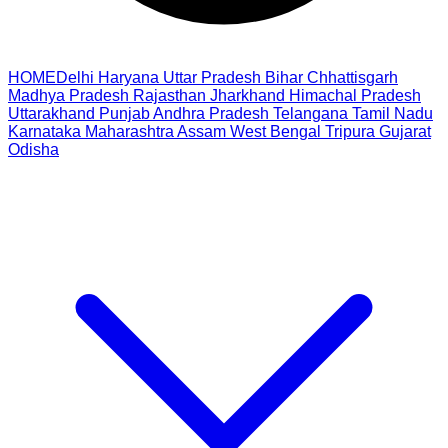
HOME
Delhi
Haryana
Uttar Pradesh
Bihar
Chhattisgarh
Madhya Pradesh
Rajasthan
Jharkhand
Himachal Pradesh
Uttarakhand
Punjab
Andhra Pradesh
Telangana
Tamil Nadu
Karnataka
Maharashtra
Assam
West Bengal
Tripura
Gujarat
Odisha