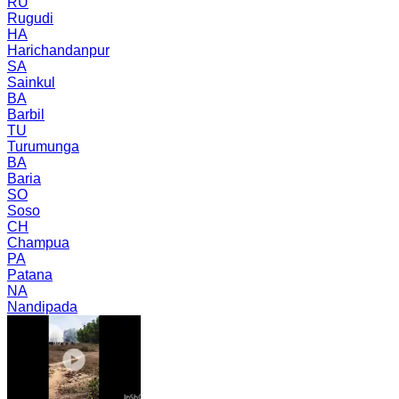
RU
Rugudi
HA
Harichandanpur
SA
Sainkul
BA
Barbil
TU
Turumunga
BA
Baria
SO
Soso
CH
Champua
PA
Patana
NA
Nandipada