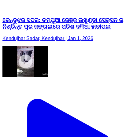
Kendujhar Sadar, Kendujhar | Jan 1, 2026