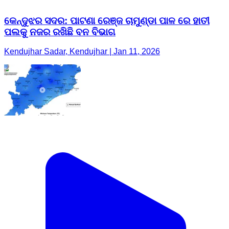
କେନ୍ଦୁଝର ସଦର: ପାଟଣା ରେଞ୍ଜ ଚାମୁଣ୍ଡା ପାଳ ରେ ହାତୀ
ପଲକୁ ନଜର ରଖିଛି ବନ ବିଭାଗ
Kendujhar Sadar, Kendujhar | Jan 11, 2026