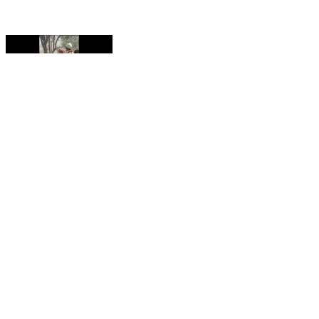
କେନ୍ଦୁଝର ସଦର: ସାହାରପଡା ମାଛଗଡ ଭାଲିଆଡିହା ନିକଟରେ
ବାଇକ ଦୁର୍ଘଟଣାରେ ଚାଳକ ଆହତ
Kendujhar Sadar, Kendujhar | Dec 31, 2025