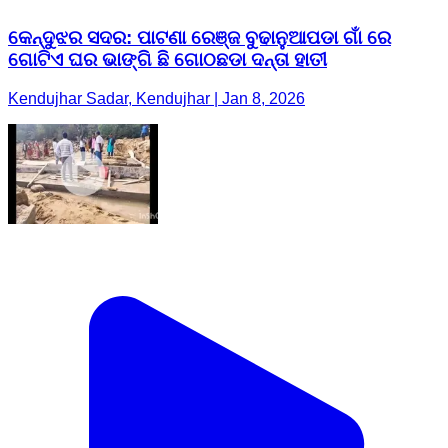
କେନ୍ଦୁଝର ସଦର: ପାଟଣା ରେଞ୍ଜ ବୁଢାନୁଆପଡା ଗାଁ ରେ
ଗୋଟିଏ ଘର ଭାଙ୍ଗି ଛି ଗୋଠଛଡା ଦନ୍ତା ହାତୀ
Kendujhar Sadar, Kendujhar | Jan 8, 2026