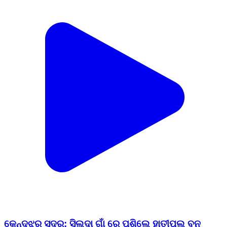
କେନ୍ଦୁଝର ସଦର: ସିଲଦା ଗାଁ ରେ ପଶିଲେ ହାତୀପଲ ବନ