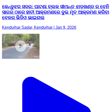
କେନ୍ଦୁଝର ସଦର: ପାଟଣା ବ୍ଲକ ସୀମାନ୍ତ ଝାଡ଼ଖଣ୍ଡ ର ବେନି
ସାଗର ଠାରେ ହାତୀ ଆକ୍ରମଣରେ ଦୁଇ ମୃତ ଆକ୍ରମଣ କରିବା
ବେଳର ଭିଡିଓ ଭାଇରାଲ
Kendujhar Sadar, Kendujhar | Jan 9, 2026