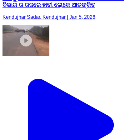
ବିଭାଗ ର ରଜରେ ହାତୀ ଲୋକେ ଆତଙ୍କିତ
Kendujhar Sadar, Kendujhar | Jan 5, 2026