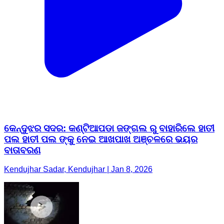
କେନ୍ଦୁଝର ସଦର: କଣ୍ଟିଆପଡା ଜଙ୍ଗଲ ରୁ ବାହାରିଲେ ହାତୀ
ପଲ ହାତୀ ପଲ ଙ୍କୁ ନେଇ ଆଖପାଖ ଅଞ୍ଚଳରେ ଭୟର
ବାତାବରଣ
Kendujhar Sadar, Kendujhar | Jan 8, 2026