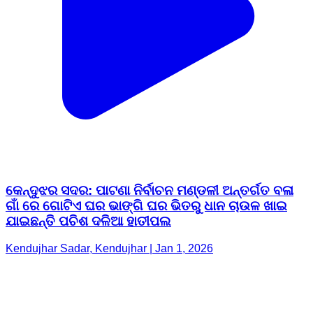
କେନ୍ଦୁଝର ସଦର: ପାଟଣା ନିର୍ବାଚନ ମଣ୍ଡଳୀ ଅନ୍ତର୍ଗତ ବଳା
ଗାଁ ରେ ଗୋଟିଏ ଘର ଭାଙ୍ଗି ଘର ଭିତରୁ ଧାନ ଚାଉଳ ଖାଇ
ଯାଇଛନ୍ତି ପଚିଶ ଦଳିଆ ହାତୀପଲ
Kendujhar Sadar, Kendujhar | Jan 1, 2026