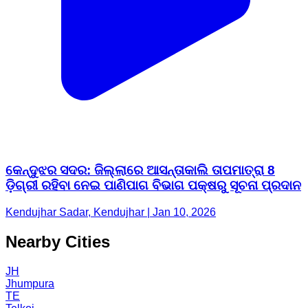
କେନ୍ଦୁଝର ସଦର: ଜିଲ୍ଲାରେ ଆସନ୍ତାକାଲି ତାପମାତ୍ରା 8
ଡ଼ିଗ୍ରୀ ରହିବା ନେଇ ପାଣିପାଗ ବିଭାଗ ପକ୍ଷରୁ ସୂଚନା ପ୍ରଦାନ
Kendujhar Sadar, Kendujhar | Jan 10, 2026
Nearby Cities
JH
Jhumpura
TE