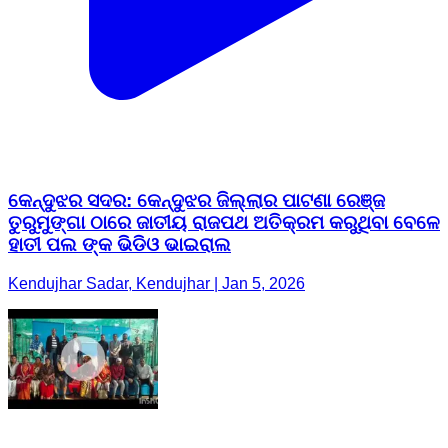
କେନ୍ଦୁଝର ସଦର: କେନ୍ଦୁଝର ଜିଲ୍ଲାର ପାଟଣା ରେଞ୍ଜ
ତୁରୁମୁଙ୍ଗା ଠାରେ ଜାତୀୟ ରାଜପଥ ଅତିକ୍ରମ କରୁଥିବା ବେଳେ
ହାତୀ ପଲ ଙ୍କ ଭିଡିଓ ଭାଇରାଲ
Kendujhar Sadar, Kendujhar | Jan 5, 2026