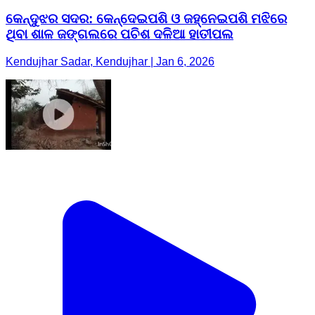
କେନ୍ଦୁଝର ସଦର: କେନ୍ଦେଇପଶି ଓ ଜହ୍ନେଇପଶି ମଝିରେ
ଥିବା ଶାଳ ଜଙ୍ଗଲରେ ପଚିଶ ଦଳିଆ ହାତୀପଲ
Kendujhar Sadar, Kendujhar | Jan 6, 2026