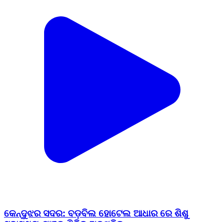
କେନ୍ଦୁଝର ସଦର: ବଡ଼ବିଲ ହୋଟେଲ ଆଧାର ରେ ଶିଶୁ