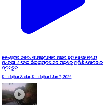
କେନ୍ଦୁଝର ସଦର: ଭୀମକୁଣ୍ଡରେ ମକର ବୁଡ ଦେବେ ମୂଖ୍ୟ
ମନ୍ତ୍ରୀ ଏ ନେଇ ଜିଲ୍ଲାପ୍ରଶାସନ ପକ୍ଷରୁ ଚାଲିଛି ଯୋରଦାର
ପ୍ରସ୍ତୁତି
Kendujhar Sadar, Kendujhar | Jan 7, 2026