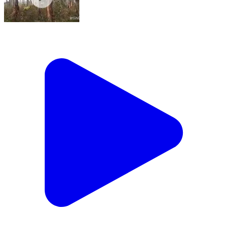
କେନ୍ଦୁଝର ସଦର: ଚମ୍ପୁଆ ରେଞ୍ଜ ଉଖୁଣ୍ଡା ସେକ୍ସନ ର
ନିଶ୍ଚିନ୍ତ ପୁର ଜଙ୍ଗଲରେ ପଚିଶ ଦଳିଆ ହାତୀପଲ