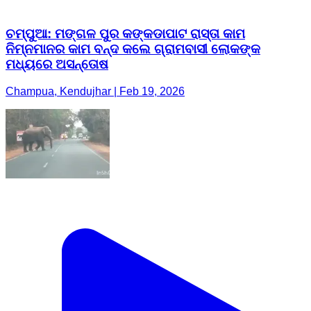
ଚମ୍ପୁଆ: ମଙ୍ଗଳ ପୁର କଙ୍କଡାପାଟ ରାସ୍ତା କାମ
ନିମ୍ନମାନର କାମ ବନ୍ଦ କଲେ ଗ୍ରାମବାସୀ ଲୋକଙ୍କ
ମଧ୍ୟରେ ଅସନ୍ତୋଷ
Champua, Kendujhar | Feb 19, 2026