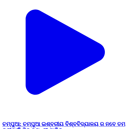
ଚମ୍ପୁଆ: ଚମ୍ପୁଆ ଇଶ୍ବରୀୟ ବିଶ୍ବବିଦ୍ୟାଳୟ ର ନବେ ତମ