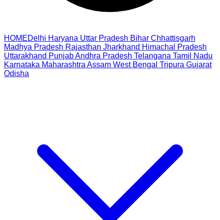
HOME
Delhi
Haryana
Uttar Pradesh
Bihar
Chhattisgarh
Madhya Pradesh
Rajasthan
Jharkhand
Himachal Pradesh
Uttarakhand
Punjab
Andhra Pradesh
Telangana
Tamil Nadu
Karnataka
Maharashtra
Assam
West Bengal
Tripura
Gujarat
Odisha