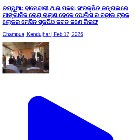
ଚମ୍ପୁଆ: ବାମେବାରୀ ଥାନା ପଳସା ସଂରକ୍ଷିତ ଜଙ୍ଗଲରେ
ମାଙ୍ଗାନିଜ ଚୋରା ଚାଲାଣ ବେଳେ ପୋଲିସ ର ଚଢ଼ାଉ ଟ୍ରକ
ଲୋଡର ମେସିନ ସ୍କର୍ପିଓ ଜବତ ଜଣେ ଗିରଫ
Champua, Kendujhar | Feb 17, 2026