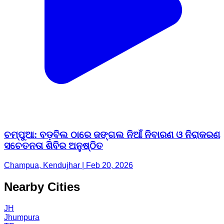
ଚମ୍ପୁଆ: ବଡ଼ବିଲ ଠାରେ ଜଙ୍ଗଲ ନିଆଁ ନିବାରଣ ଓ ନିରାକରଣ
ସଚେତନତା ଶିବିର ଅନୁଷ୍ଠିତ
Champua, Kendujhar | Feb 20, 2026
Nearby Cities
JH
Jhumpura