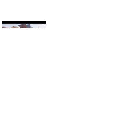
ଚମ୍ପୁଆ: ଭଦ୍ରା ସାହି ନିକଟରେ ଟ୍ରଲର ଦୁର୍ଘଟଣା ଗ୍ରସ୍ତ।
ଡ୍ରାଇଭର ସୁରକ୍ଷିତ