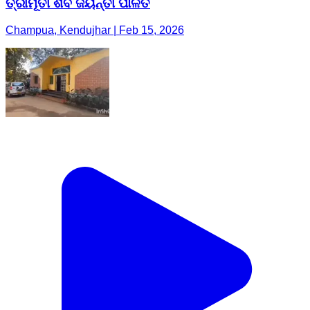
ତ୍ରୀମୂର୍ତୀ ଶିବ ଜୟନ୍ତୀ ପାଳିତ
Champua, Kendujhar | Feb 15, 2026