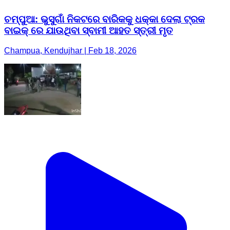
ଚମ୍ପୁଆ: ଭୁସୁଗାଁ ନିକଟରେ ବାରିକକୁ ଧକ୍କା ଦେଲା ଟ୍ରକ
ବାଇକ୍ ରେ ଯାଉଥିବା ସ୍ବାମୀ ଆହତ ସ୍ତ୍ରୀ ମୃତ
Champua, Kendujhar | Feb 18, 2026