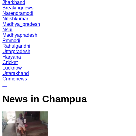
Jharkhand
Breakingnews
Narendramodi
Nitishkumar
Madhya_pradesh
Nsui
Madhyapradesh
Pmmodi
Rahulgandhi
Uttarpradesh
Haryana
Cricket
Lucknow
Uttarakhand
Crimenews
←
News in Champua