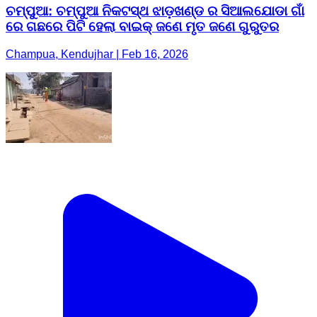
ଚମ୍ପୁଆ: ଚମ୍ପୁଆ ନିକଟସ୍ଥ ଝାଡ଼ଖଣ୍ଡ ର ସିଆଲଯୋଡା ଗାଁ
ରେ ଗଛରେ ପିଟି ହେଲା ବାଇକ୍ ଜଣେ ମୃତ ଜଣେ ଗୁରୁତର
Champua, Kendujhar | Feb 16, 2026