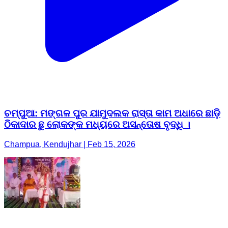
ଚମ୍ପୁଆ: ମଙ୍ଗଳ ପୁର ଯାମୁଦଲକ ରାସ୍ତା କାମ ଅଧାରେ ଛାଡ଼ି
ଠିକାଦାର ଛୁ ଲୋକଙ୍କ ମଧ୍ୟରେ ଅସନ୍ତୋଷ ବୃଦ୍ଧି ।
Champua, Kendujhar | Feb 15, 2026