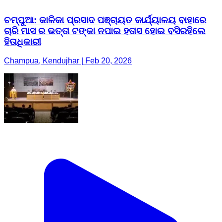
ଚମ୍ପୁଆ: କାଳିକା ପ୍ରସାଦ ପଞ୍ଚାୟତ କାର୍ଯ୍ୟାଳୟ ବାହାରେ
ଚାରି ମାସ ର ଭତ୍ତା ଟଙ୍କା ନପାଇ ହତାସ ‌ହୋଇ ବସିରହିଲେ
ହିତାଧିକାରୀ
Champua, Kendujhar | Feb 20, 2026