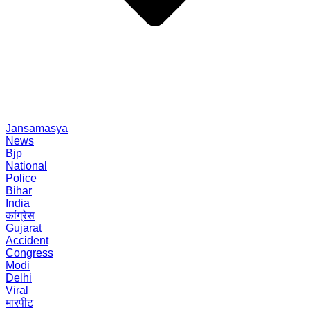
Jansamasya
News
Bjp
National
Police
Bihar
India
कांग्रेस
Gujarat
Accident
Congress
Modi
Delhi
Viral
मारपीट