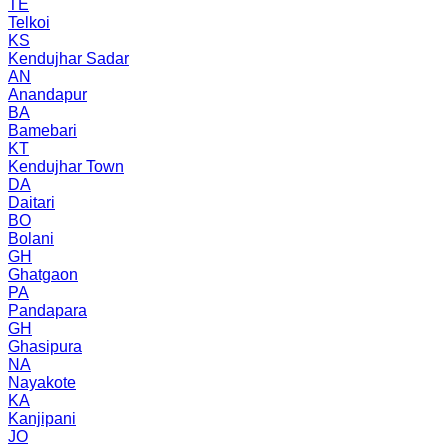
TE
Telkoi
KS
Kendujhar Sadar
AN
Anandapur
BA
Bamebari
KT
Kendujhar Town
DA
Daitari
BO
Bolani
GH
Ghatgaon
PA
Pandapara
GH
Ghasipura
NA
Nayakote
KA
Kanjipani
JO