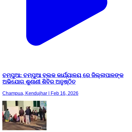
ଚମ୍ପୁଆ: ଚମ୍ପୁଆ ବ୍ଲକ କାର୍ଯ୍ୟାଳୟ ରେ ଜିଲ୍ଲାପାଳଙ୍କ
ଅଭିଯୋଗ ଶୁଣାଣୀ ଶିବିର ଅନୁଷ୍ଠିତ
Champua, Kendujhar | Feb 16, 2026