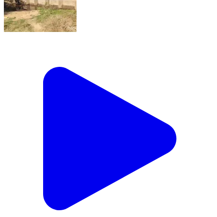
ଚମ୍ପୁଆ: ମଙ୍ଗଳ ପୁର ଗାଁ ରେ ଚେକ୍ ଡ଼୍ୟାମ ନିର୍ମାଣ କରି
ସଟର ଲଗାଇ ବାକୁ ଭୁଲି ଗଲା ଠିକାଦାର ଚାଷୀ ଅସନ୍ତୋଷ