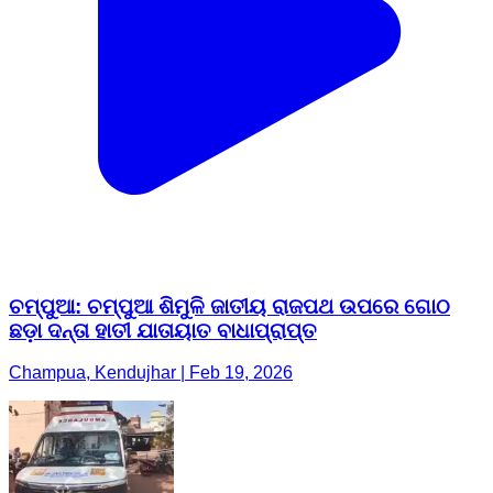
ଚମ୍ପୁଆ: ଚମ୍ପୁଆ ଶିମୁଳି ଜାତୀୟ ରାଜପଥ ଉପରେ ଗୋଠ
ଛଡ଼ା ଦନ୍ତା ହାତୀ ଯାତାୟାତ ବାଧାପ୍ରାପ୍ତ
Champua, Kendujhar | Feb 19, 2026