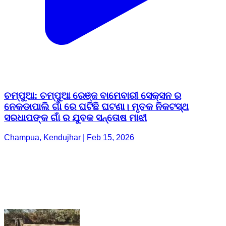
ଚମ୍ପୁଆ: ଚମ୍ପୁଆ ରେଞ୍ଜ ବାମେବାରୀ ସେକ୍ସନ ର
ନେକଡାପାଲି ଗାଁ ରେ ଘଟିଛି ଘଟଣା। ମୃତକ ନିକଟସ୍ଥ
ସରଧାପଙ୍କ ଗାଁ ର ଯୁବକ ସନ୍ତୋଷ ମାଝୀ
Champua, Kendujhar | Feb 15, 2026