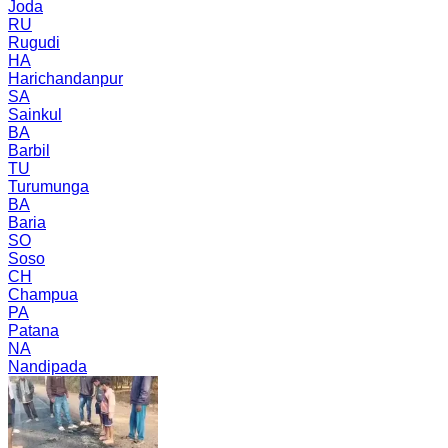
Joda
RU
Rugudi
HA
Harichandanpur
SA
Sainkul
BA
Barbil
TU
Turumunga
BA
Baria
SO
Soso
CH
Champua
PA
Patana
NA
Nandipada