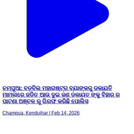
ଚମ୍ପୁଆ: ବଡ଼ବିଲ ମହାରାଷ୍ଟ୍ର ବ୍ୟାଙ୍କରୁ ଡକାୟତି
ମାମଲାରେ ଜଡିତ ଆଉ ଦୁଇ ଜଣ ଡକାୟତ ଙ୍କୁ ବିହାର ର
ପାଟଣା ଅଞ୍ଚଳ ରୁ ଗିରଫ କରିଛି ପୋଲିସ
Champua, Kendujhar | Feb 14, 2026