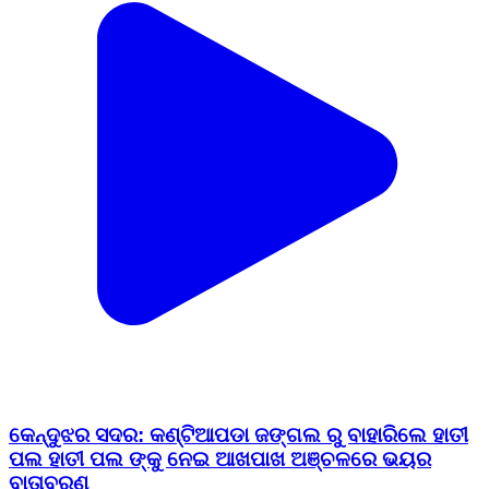
କେନ୍ଦୁଝର ସଦର: କଣ୍ଟିଆପଡା ଜଙ୍ଗଲ ରୁ ବାହାରିଲେ ହାତୀ
ପଲ ହାତୀ ପଲ ଙ୍କୁ ନେଇ ଆଖପାଖ ଅଞ୍ଚଳରେ ଭୟର
ବାତାବରଣ