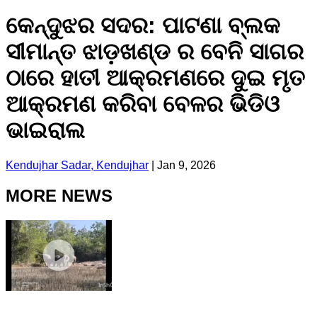
କେନ୍ଦୁଝର ସଦର: ପାଟଣା ବ୍ଲକ
ସୀମାନ୍ତ ଝାଡ଼ଖଣ୍ଡ ର ବେନି ସାଗର
ଠାରେ ହାତୀ ଆକ୍ରମଣରେ ଦୁଇ ମୃତ
ଆକ୍ରମଣ କରିବା ବେଳର ଭିଡିଓ
ଭାଇରାଲ
Kendujhar Sadar, Kendujhar
|
Jan 9, 2026
MORE NEWS