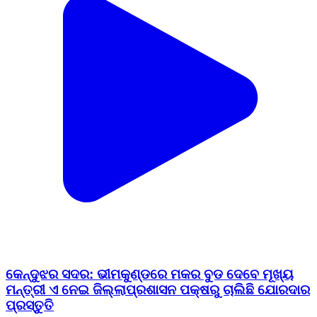
କେନ୍ଦୁଝର ସଦର: ଭୀମକୁଣ୍ଡରେ ମକର ବୁଡ ଦେବେ ମୂଖ୍ୟ
ମନ୍ତ୍ରୀ ଏ ନେଇ ଜିଲ୍ଲାପ୍ରଶାସନ ପକ୍ଷରୁ ଚାଲିଛି ଯୋରଦାର
ପ୍ରସ୍ତୁତି