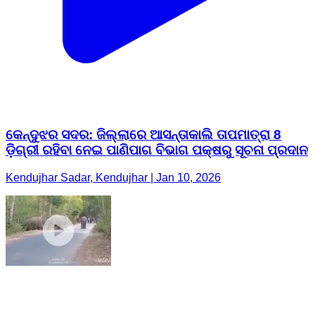
କେନ୍ଦୁଝର ସଦର: ଜିଲ୍ଲାରେ ଆସନ୍ତାକାଲି ତାପମାତ୍ରା 8
ଡ଼ିଗ୍ରୀ ରହିବା ନେଇ ପାଣିପାଗ ବିଭାଗ ପକ୍ଷରୁ ସୂଚନା ପ୍ରଦାନ
Kendujhar Sadar, Kendujhar | Jan 10, 2026