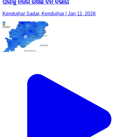
ପଲକୁ ନଜର ରଖିଛି ବନ ବିଭାଗ
Kendujhar Sadar, Kendujhar | Jan 11, 2026