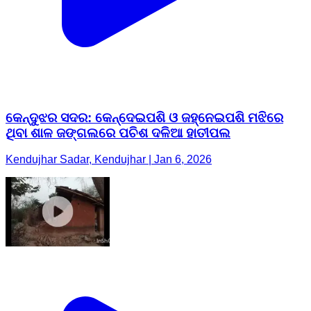
କେନ୍ଦୁଝର ସଦର: କେନ୍ଦେଇପଶି ଓ ଜହ୍ନେଇପଶି ମଝିରେ
ଥିବା ଶାଳ ଜଙ୍ଗଲରେ ପଚିଶ ଦଳିଆ ହାତୀପଲ
Kendujhar Sadar, Kendujhar | Jan 6, 2026