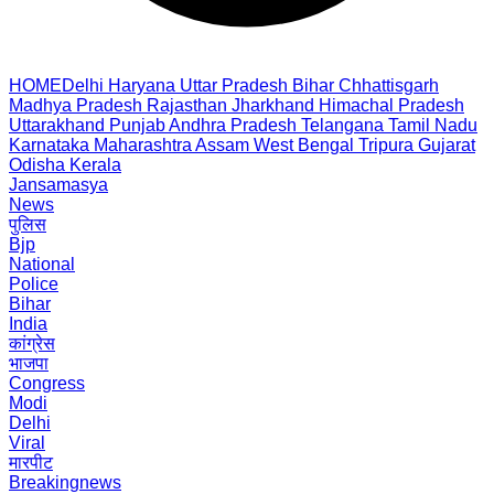
HOME
Delhi
Haryana
Uttar Pradesh
Bihar
Chhattisgarh
Madhya Pradesh
Rajasthan
Jharkhand
Himachal Pradesh
Uttarakhand
Punjab
Andhra Pradesh
Telangana
Tamil Nadu
Karnataka
Maharashtra
Assam
West Bengal
Tripura
Gujarat
Odisha
Kerala
Jansamasya
News
पुलिस
Bjp
National
Police
Bihar
India
कांग्रेस
भाजपा
Congress
Modi
Delhi
Viral
मारपीट
Breakingnews