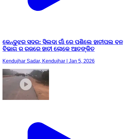
କେନ୍ଦୁଝର ସଦର: ସିଲଦା ଗାଁ ରେ ପଶିଲେ ହାତୀପଲ ବନ
ବିଭାଗ ର ରଜରେ ହାତୀ ଲୋକେ ଆତଙ୍କିତ
Kendujhar Sadar, Kendujhar | Jan 5, 2026