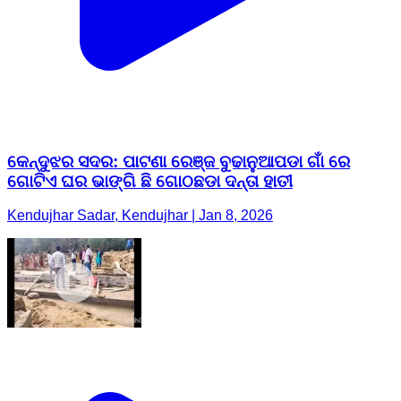
କେନ୍ଦୁଝର ସଦର: ପାଟଣା ରେଞ୍ଜ ବୁଢାନୁଆପଡା ଗାଁ ରେ
ଗୋଟିଏ ଘର ଭାଙ୍ଗି ଛି ଗୋଠଛଡା ଦନ୍ତା ହାତୀ
Kendujhar Sadar, Kendujhar | Jan 8, 2026