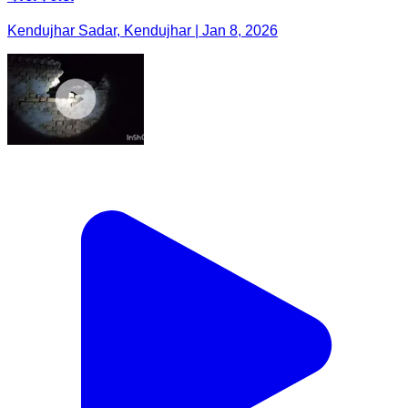
Kendujhar Sadar, Kendujhar | Jan 8, 2026