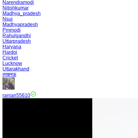
Narendramodi
Nitishkumar
Madhya_pradesh
Nsui
Madhyapradesh
Pmmodi
Rahulgandhi
Uttarpradesh
Haryana
Hardoi
Cricket
Lucknow
Uttarakhand
लखनऊ
ranjan55610