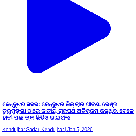
କେନ୍ଦୁଝର ସଦର: କେନ୍ଦୁଝର ଜିଲ୍ଲାର ପାଟଣା ରେଞ୍ଜ
ତୁରୁମୁଙ୍ଗା ଠାରେ ଜାତୀୟ ରାଜପଥ ଅତିକ୍ରମ କରୁଥିବା ବେଳେ
ହାତୀ ପଲ ଙ୍କ ଭିଡିଓ ଭାଇରାଲ
Kendujhar Sadar, Kendujhar | Jan 5, 2026