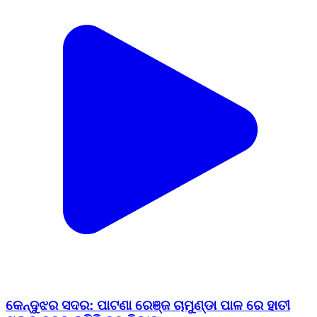
କେନ୍ଦୁଝର ସଦର: ପାଟଣା ରେଞ୍ଜ ଚାମୁଣ୍ଡା ପାଳ ରେ ହାତୀ