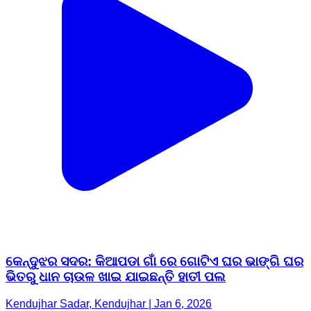
କେନ୍ଦୁଝର ସଦର: କିଆପଡା ଗାଁ ରେ ଗୋଟିଏ ଘର ଭାଙ୍ଗି ଘର
ଭିତରୁ ଧାନ ଚାଉଳ ଖାଇ ଯାଇଛନ୍ତି ହାତୀ ପଲ
Kendujhar Sadar, Kendujhar | Jan 6, 2026