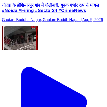
नोएडा के होशियारपुर गांव में गोलीबारी, युवक गंभीर रूप से घायल
#Noida #Firing #Sector24 #CrimeNews
Gautam Buddha Nagar, Gautam Buddh Nagar | Aug 5, 2026