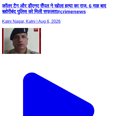
कॉलर टैग और डीएनए सैंपल ने खोला हत्या का राज, 6 माह बाद
बहोरीबंद पुलिस को मिली सफलता#crimenews
Katni Nagar, Katni | Aug 6, 2026