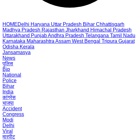
HOME
Delhi
Haryana
Uttar Pradesh
Bihar
Chhattisgarh
Madhya Pradesh
Rajasthan
Jharkhand
Himachal Pradesh
Uttarakhand
Punjab
Andhra Pradesh
Telangana
Tamil Nadu
Karnataka
Maharashtra
Assam
West Bengal
Tripura
Gujarat
Odisha
Kerala
Jansamasya
News
पुलिस
Bjp
National
Police
Bihar
India
कांग्रेस
भाजपा
Accident
Congress
Modi
Delhi
Viral
मारपीट