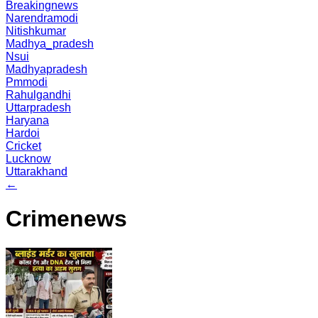
Breakingnews
Narendramodi
Nitishkumar
Madhya_pradesh
Nsui
Madhyapradesh
Pmmodi
Rahulgandhi
Uttarpradesh
Haryana
Hardoi
Cricket
Lucknow
Uttarakhand
←
Crimenews