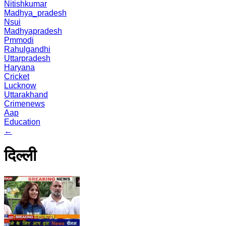
Nitishkumar
Madhya_pradesh
Nsui
Madhyapradesh
Pmmodi
Rahulgandhi
Uttarpradesh
Haryana
Cricket
Lucknow
Uttarakhand
Crimenews
Aap
Education
←
दिल्ली