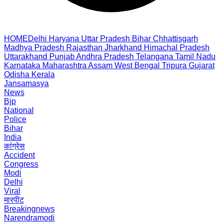
HOME
Delhi
Haryana
Uttar Pradesh
Bihar
Chhattisgarh
Madhya Pradesh
Rajasthan
Jharkhand
Himachal Pradesh
Uttarakhand
Punjab
Andhra Pradesh
Telangana
Tamil Nadu
Karnataka
Maharashtra
Assam
West Bengal
Tripura
Gujarat
Odisha
Kerala
Jansamasya
News
Bjp
National
Police
Bihar
India
कांग्रेस
Accident
Congress
Modi
Delhi
Viral
मारपीट
Breakingnews
Narendramodi