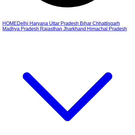
HOME
Delhi
Haryana
Uttar Pradesh
Bihar
Chhattisgarh
Madhya Pradesh
Rajasthan
Jharkhand
Himachal Pradesh