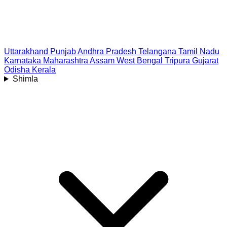
Uttarakhand
Punjab
Andhra Pradesh
Telangana
Tamil Nadu
Karnataka
Maharashtra
Assam
West Bengal
Tripura
Gujarat
Odisha
Kerala
Shimla