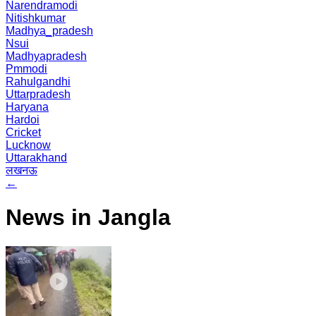
Narendramodi
Nitishkumar
Madhya_pradesh
Nsui
Madhyapradesh
Pmmodi
Rahulgandhi
Uttarpradesh
Haryana
Hardoi
Cricket
Lucknow
Uttarakhand
लखनऊ
←
News in Jangla