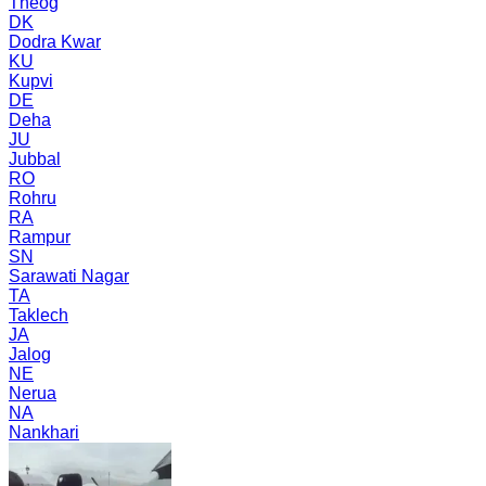
Theog
DK
Dodra Kwar
KU
Kupvi
DE
Deha
JU
Jubbal
RO
Rohru
RA
Rampur
SN
Sarawati Nagar
TA
Taklech
JA
Jalog
NE
Nerua
NA
Nankhari