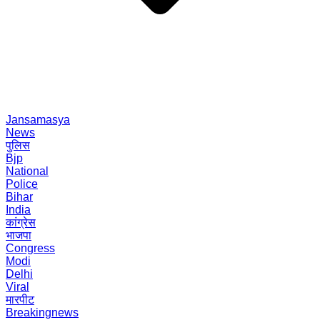
Jansamasya
News
पुलिस
Bjp
National
Police
Bihar
India
कांग्रेस
भाजपा
Congress
Modi
Delhi
Viral
मारपीट
Breakingnews