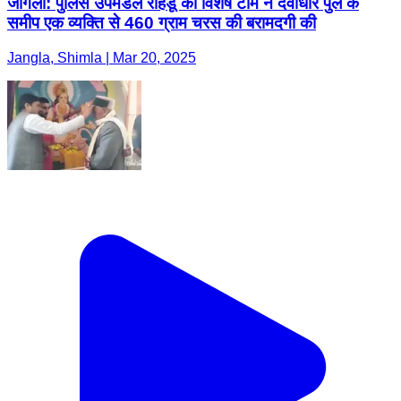
जांगला: पुलिस उपमंडल रोहडू की विशेष टीम ने देवीधार पुल के
समीप एक व्यक्ति से 460 ग्राम चरस की बरामदगी की
Jangla, Shimla | Mar 20, 2025