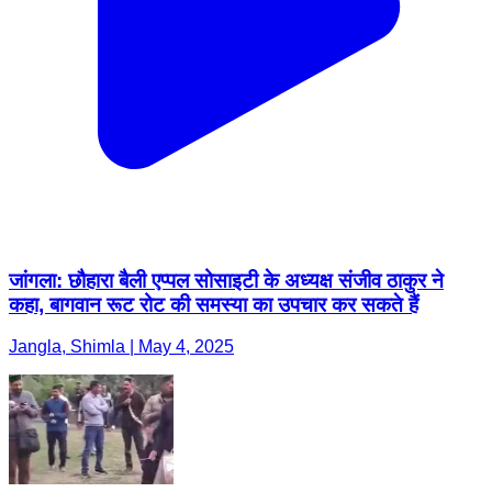
जांगला: छौहारा बैली एप्पल सोसाइटी के अध्यक्ष संजीव ठाकुर ने
कहा, बागवान रूट रोट की समस्या का उपचार कर सकते हैं
Jangla, Shimla | May 4, 2025