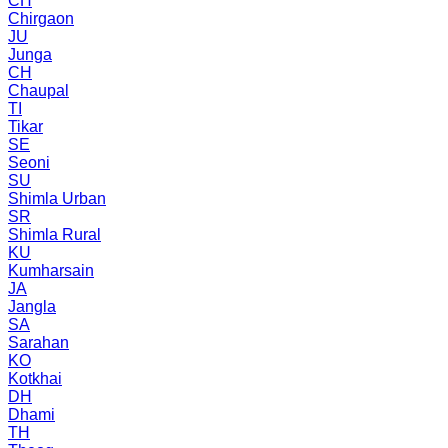
CH
Chirgaon
JU
Junga
CH
Chaupal
TI
Tikar
SE
Seoni
SU
Shimla Urban
SR
Shimla Rural
KU
Kumharsain
JA
Jangla
SA
Sarahan
KO
Kotkhai
DH
Dhami
TH