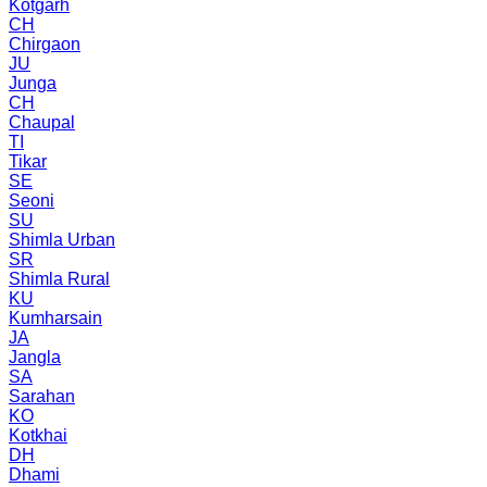
Kotgarh
CH
Chirgaon
JU
Junga
CH
Chaupal
TI
Tikar
SE
Seoni
SU
Shimla Urban
SR
Shimla Rural
KU
Kumharsain
JA
Jangla
SA
Sarahan
KO
Kotkhai
DH
Dhami