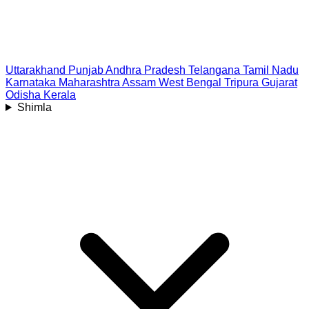
Uttarakhand
Punjab
Andhra Pradesh
Telangana
Tamil Nadu
Karnataka
Maharashtra
Assam
West Bengal
Tripura
Gujarat
Odisha
Kerala
Shimla