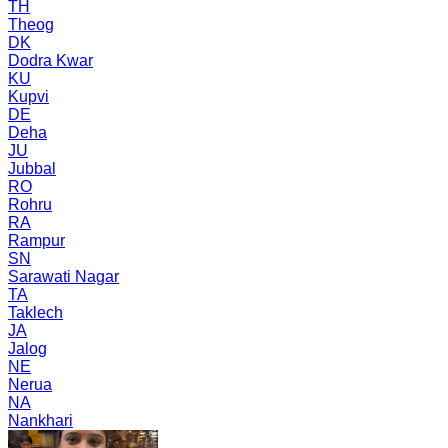
TH
Theog
DK
Dodra Kwar
KU
Kupvi
DE
Deha
JU
Jubbal
RO
Rohru
RA
Rampur
SN
Sarawati Nagar
TA
Taklech
JA
Jalog
NE
Nerua
NA
Nankhari