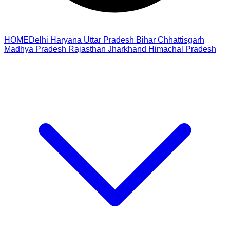
HOME
Delhi
Haryana
Uttar Pradesh
Bihar
Chhattisgarh
Madhya Pradesh
Rajasthan
Jharkhand
Himachal Pradesh