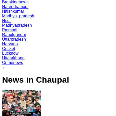
Breakingnews
Narendramodi
Nitishkumar
Madhya_pradesh
Nsui
Madhyapradesh
Pmmodi
Rahulgandhi
Uttarpradesh
Haryana
Cricket
Lucknow
Uttarakhand
Crimenews
←
News in Chaupal