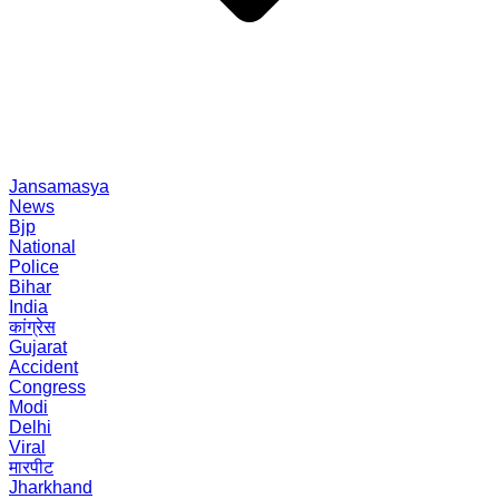
Jansamasya
News
Bjp
National
Police
Bihar
India
कांग्रेस
Gujarat
Accident
Congress
Modi
Delhi
Viral
मारपीट
Jharkhand