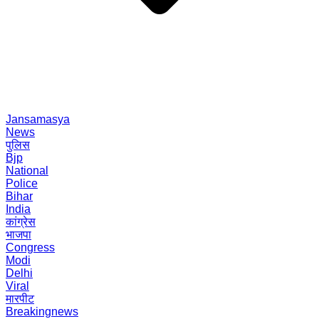
Jansamasya
News
पुलिस
Bjp
National
Police
Bihar
India
कांग्रेस
भाजपा
Congress
Modi
Delhi
Viral
मारपीट
Breakingnews