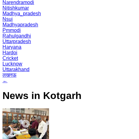
Narendramodi
Nitishkumar
Madhya_pradesh
Nsui
Madhyapradesh
Pmmodi
Rahulgandhi
Uttarpradesh
Haryana
Hardoi
Cricket
Lucknow
Uttarakhand
लखनऊ
←
News in Kotgarh