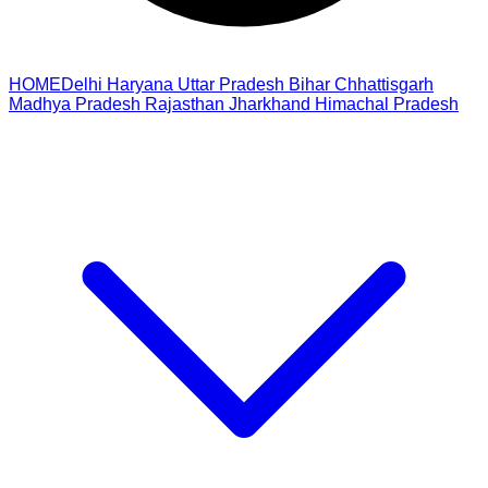
HOME
Delhi
Haryana
Uttar Pradesh
Bihar
Chhattisgarh
Madhya Pradesh
Rajasthan
Jharkhand
Himachal Pradesh