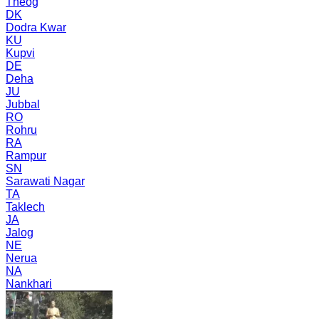
Theog
DK
Dodra Kwar
KU
Kupvi
DE
Deha
JU
Jubbal
RO
Rohru
RA
Rampur
SN
Sarawati Nagar
TA
Taklech
JA
Jalog
NE
Nerua
NA
Nankhari