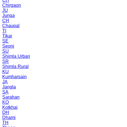
CH
Chirgaon
JU
Junga
CH
Chaupal
TI
Tikar
SE
Seoni
SU
Shimla Urban
SR
Shimla Rural
KU
Kumharsain
JA
Jangla
SA
Sarahan
KO
Kotkhai
DH
Dhami
TH