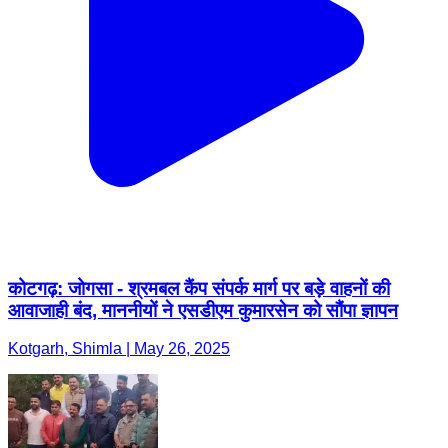
कोटगढ़: जोगसा - श्रमबल कैंप संपर्क मार्ग पर बड़े वाहनों की
आवाजाही बंद, माननीयों ने एसडीएम कुमारसेन को सौंपा ज्ञापन
Kotgarh, Shimla | May 26, 2025