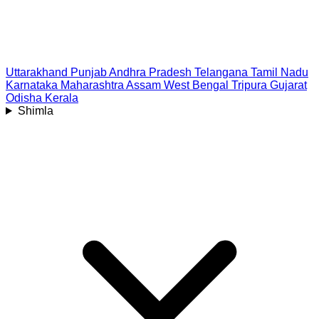
Uttarakhand
Punjab
Andhra Pradesh
Telangana
Tamil Nadu
Karnataka
Maharashtra
Assam
West Bengal
Tripura
Gujarat
Odisha
Kerala
Shimla