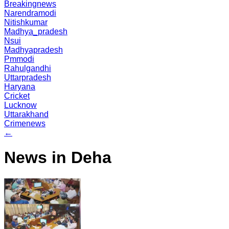
Breakingnews
Narendramodi
Nitishkumar
Madhya_pradesh
Nsui
Madhyapradesh
Pmmodi
Rahulgandhi
Uttarpradesh
Haryana
Cricket
Lucknow
Uttarakhand
Crimenews
←
News in Deha