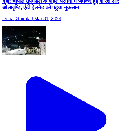
देहा: चौपाल उपमंडल के बाहल परगना में जमकर हुई बारिश और
ओलावृष्टि, एंटी हेलनेट को पहुंचा नुकसान
Deha, Shimla | Mar 31, 2024