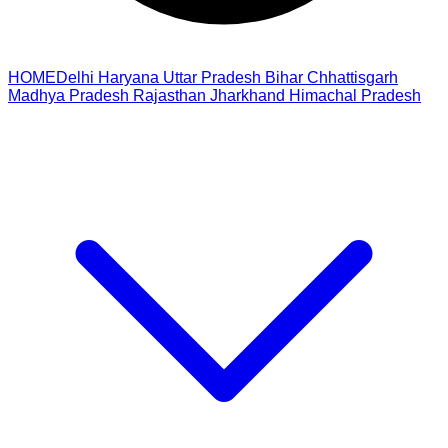
HOME
Delhi
Haryana
Uttar Pradesh
Bihar
Chhattisgarh
Madhya Pradesh
Rajasthan
Jharkhand
Himachal Pradesh