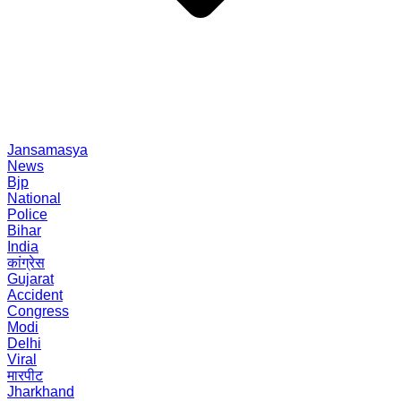
Jansamasya
News
Bjp
National
Police
Bihar
India
कांग्रेस
Gujarat
Accident
Congress
Modi
Delhi
Viral
मारपीट
Jharkhand