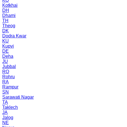
KO
Kotkhai
DH
Dhami
TH
Theog
DK
Dodra Kwar
KU
Kupvi
DE
Deha
JU
Jubbal
RO
Rohru
RA
Rampur
SN
Sarawati Nagar
TA
Taklech
JA
Jalog
NE