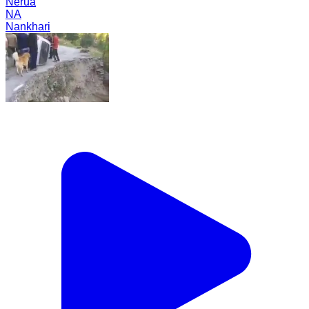
Nerua
NA
Nankhari