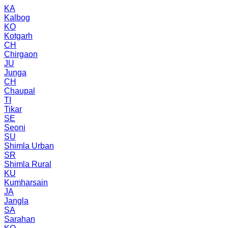
KA
Kalbog
KO
Kotgarh
CH
Chirgaon
JU
Junga
CH
Chaupal
TI
Tikar
SE
Seoni
SU
Shimla Urban
SR
Shimla Rural
KU
Kumharsain
JA
Jangla
SA
Sarahan