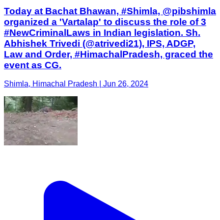
Today at Bachat Bhawan, #Shimla, @pibshimla
organized a 'Vartalap' to discuss the role of 3
#NewCriminalLaws in Indian legislation. Sh.
Abhishek Trivedi (@atrivedi21), IPS, ADGP,
Law and Order, #HimachalPradesh, graced the
event as CG.
Shimla, Himachal Pradesh | Jun 26, 2024