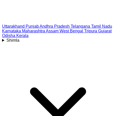
Uttarakhand
Punjab
Andhra Pradesh
Telangana
Tamil Nadu
Karnataka
Maharashtra
Assam
West Bengal
Tripura
Gujarat
Odisha
Kerala
Shimla