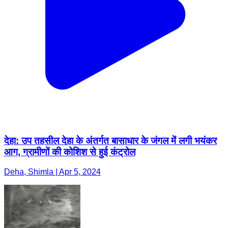
देहा: उप तहसील देहा के अंतर्गत बासाधार के जंगल में लगी भयंकर
आग, ग्रामीणों की कोशिश से हुई कंट्रोल
Deha, Shimla | Apr 5, 2024