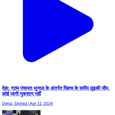
देहा: ग्राम पंचायत थुन्दल् के अंतर्गत पिहाच के समीप लुढ़की जीप,
कोई जानी नुकसान नहीं
Deha, Shimla | Apr 11, 2024