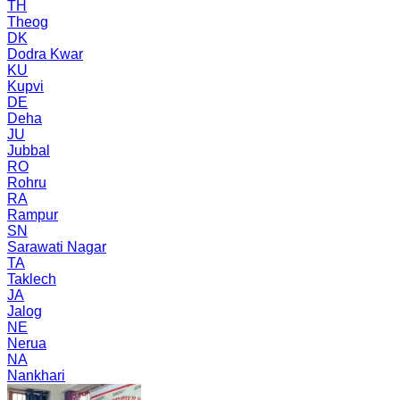
TH
Theog
DK
Dodra Kwar
KU
Kupvi
DE
Deha
JU
Jubbal
RO
Rohru
RA
Rampur
SN
Sarawati Nagar
TA
Taklech
JA
Jalog
NE
Nerua
NA
Nankhari