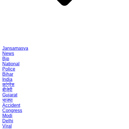
Jansamasya
News
Bjp
National
Police
Bihar
India
कांग्रेस
बीजेपी
Gujarat
भाजपा
Accident
Congress
Modi
Delhi
Viral