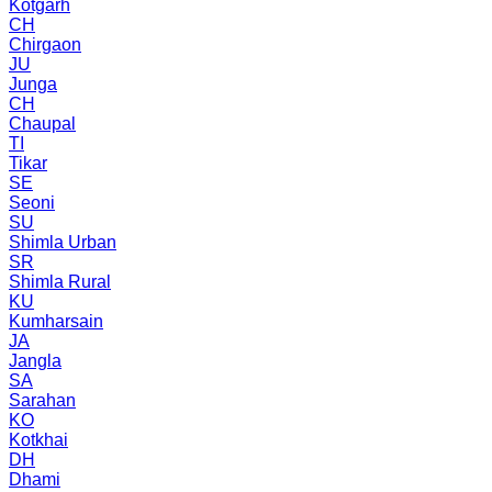
Kotgarh
CH
Chirgaon
JU
Junga
CH
Chaupal
TI
Tikar
SE
Seoni
SU
Shimla Urban
SR
Shimla Rural
KU
Kumharsain
JA
Jangla
SA
Sarahan
KO
Kotkhai
DH
Dhami