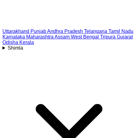
Uttarakhand
Punjab
Andhra Pradesh
Telangana
Tamil Nadu
Karnataka
Maharashtra
Assam
West Bengal
Tripura
Gujarat
Odisha
Kerala
Shimla