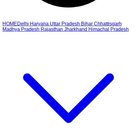
HOME
Delhi
Haryana
Uttar Pradesh
Bihar
Chhattisgarh
Madhya Pradesh
Rajasthan
Jharkhand
Himachal Pradesh