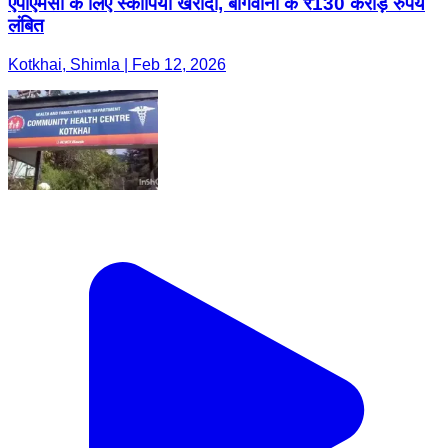
एपीएमसी के लिए स्कॉर्पियो खरीदी, बागवानों के ₹130 करोड़ रुपये
लंबित
Kotkhai, Shimla | Feb 12, 2026