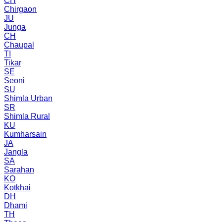
CH
Chirgaon
JU
Junga
CH
Chaupal
TI
Tikar
SE
Seoni
SU
Shimla Urban
SR
Shimla Rural
KU
Kumharsain
JA
Jangla
SA
Sarahan
KO
Kotkhai
DH
Dhami
TH