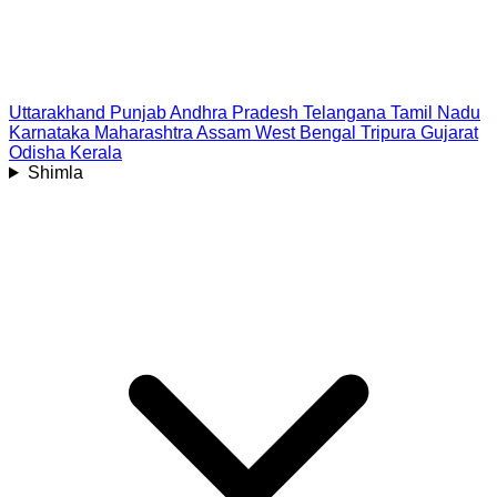
Uttarakhand
Punjab
Andhra Pradesh
Telangana
Tamil Nadu
Karnataka
Maharashtra
Assam
West Bengal
Tripura
Gujarat
Odisha
Kerala
Shimla