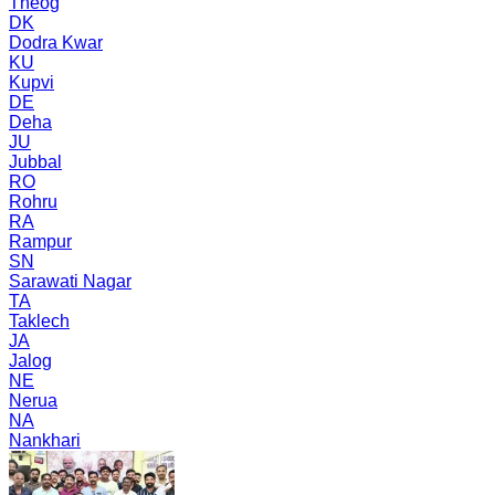
Theog
DK
Dodra Kwar
KU
Kupvi
DE
Deha
JU
Jubbal
RO
Rohru
RA
Rampur
SN
Sarawati Nagar
TA
Taklech
JA
Jalog
NE
Nerua
NA
Nankhari