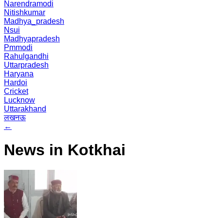
Narendramodi
Nitishkumar
Madhya_pradesh
Nsui
Madhyapradesh
Pmmodi
Rahulgandhi
Uttarpradesh
Haryana
Hardoi
Cricket
Lucknow
Uttarakhand
लखनऊ
←
News in Kotkhai