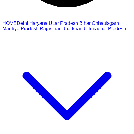
HOME
Delhi
Haryana
Uttar Pradesh
Bihar
Chhattisgarh
Madhya Pradesh
Rajasthan
Jharkhand
Himachal Pradesh