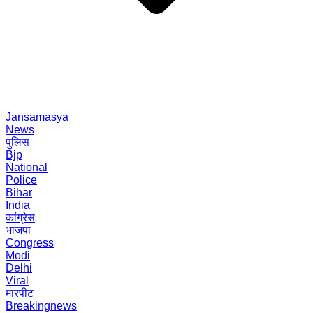
Jansamasya
News
पुलिस
Bjp
National
Police
Bihar
India
कांग्रेस
भाजपा
Congress
Modi
Delhi
Viral
मारपीट
Breakingnews