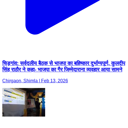
चिड़गांव: सर्वदलीय बैठक से भाजपा का बहिष्कार दुर्भाग्यपूर्ण, कुलदीप
सिंह राठौर ने कहा- भाजपा का गैर जिम्मेदाराना व्यवहार आया सामने
Chirgaon, Shimla | Feb 13, 2026