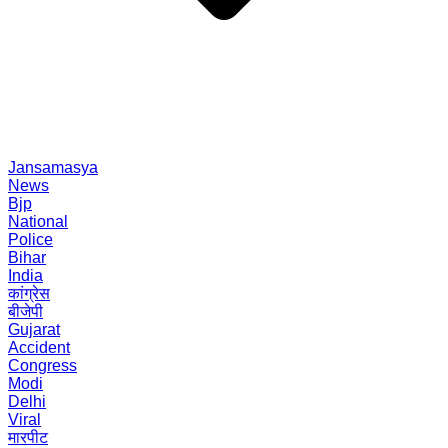
Jansamasya
News
Bjp
National
Police
Bihar
India
कांग्रेस
बीजेपी
Gujarat
Accident
Congress
Modi
Delhi
Viral
मारपीट