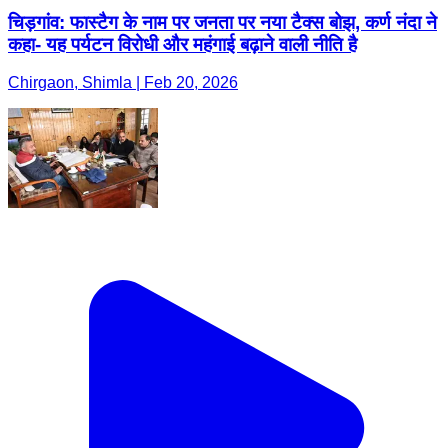
चिड़गांव: फास्टैग के नाम पर जनता पर नया टैक्स बोझ, कर्ण नंदा ने
कहा- यह पर्यटन विरोधी और महंगाई बढ़ाने वाली नीति है
Chirgaon, Shimla | Feb 20, 2026