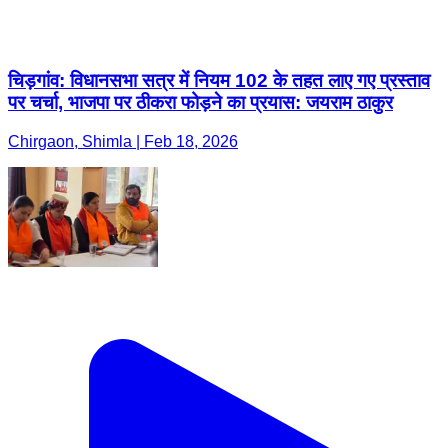
चिड़गांव: विधानसभा सत्र में नियम 102 के तहत लाए गए प्रस्ताव
पर चर्चा, भाजपा पर ठीकरा फोड़ने का प्रयास: जयराम ठाकुर
Chirgaon, Shimla | Feb 18, 2026