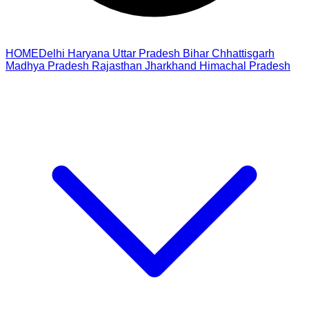
HOME
Delhi
Haryana
Uttar Pradesh
Bihar
Chhattisgarh
Madhya Pradesh
Rajasthan
Jharkhand
Himachal Pradesh