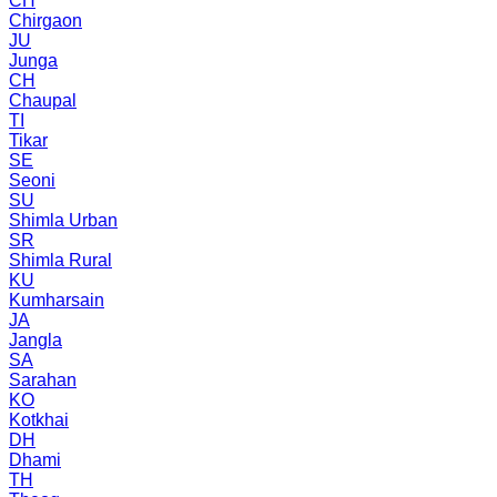
CH
Chirgaon
JU
Junga
CH
Chaupal
TI
Tikar
SE
Seoni
SU
Shimla Urban
SR
Shimla Rural
KU
Kumharsain
JA
Jangla
SA
Sarahan
KO
Kotkhai
DH
Dhami
TH