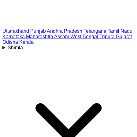
Uttarakhand
Punjab
Andhra Pradesh
Telangana
Tamil Nadu
Karnataka
Maharashtra
Assam
West Bengal
Tripura
Gujarat
Odisha
Kerala
Shimla