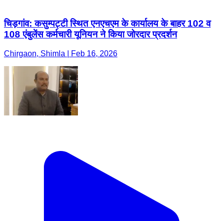
चिड़गांव: कसुम्पट्टी स्थित एनएचएम के कार्यालय के बाहर 102 व
108 एंबुलेंस कर्मचारी यूनियन ने किया जोरदार प्रदर्शन
Chirgaon, Shimla | Feb 16, 2026