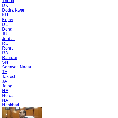
Theog
DK
Dodra Kwar
KU
Kupvi
DE
Deha
JU
Jubbal
RO
Rohru
RA
Rampur
SN
Sarawati Nagar
TA
Taklech
JA
Jalog
NE
Nerua
NA
Nankhari