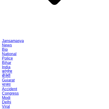
Jansamasya
News
Bjp
National
Police
Bihar
India
कांग्रेस
बीजेपी
Gujarat
भाजपा
Accident
Congress
Modi
Delhi
Viral