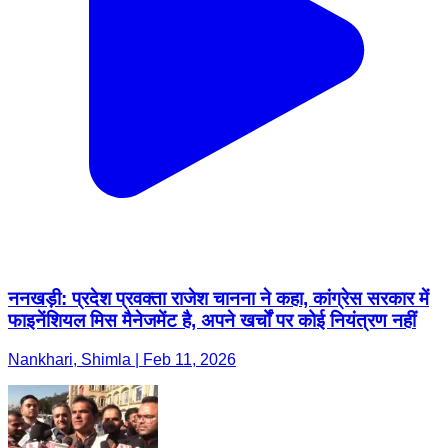
ननखड़ी: प्रदेश प्रवक्ता राजेश चानना ने कहा, कांग्रेस सरकार में
फाइनेंशियल मिस मैनेजमेंट है, अपने खर्चों पर कोई नियंत्रण नहीं
Nankhari, Shimla | Feb 11, 2026