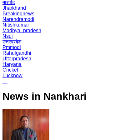
मारपीट
Jharkhand
Breakingnews
Narendramodi
Nitishkumar
Madhya_pradesh
Nsui
उत्तरप्रदेश
Pmmodi
Rahulgandhi
Uttarpradesh
Haryana
Cricket
Lucknow
←
News in Nankhari