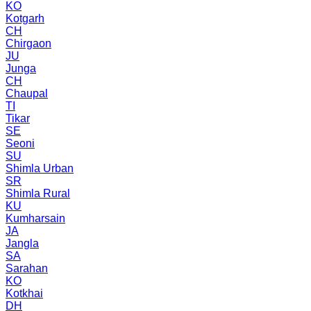
KO
Kotgarh
CH
Chirgaon
JU
Junga
CH
Chaupal
TI
Tikar
SE
Seoni
SU
Shimla Urban
SR
Shimla Rural
KU
Kumharsain
JA
Jangla
SA
Sarahan
KO
Kotkhai
DH