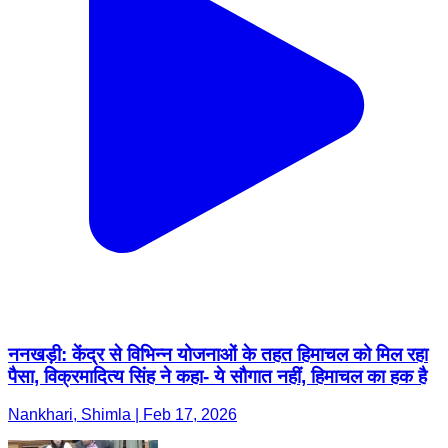
ननखड़ी: केंद्र से विभिन्न योजनाओं के तहत हिमाचल को मिल रहा
पैसा, विक्रमादित्य सिंह ने कहा- ये सौगात नहीं, हिमाचल का हक है
Nankhari, Shimla | Feb 17, 2026