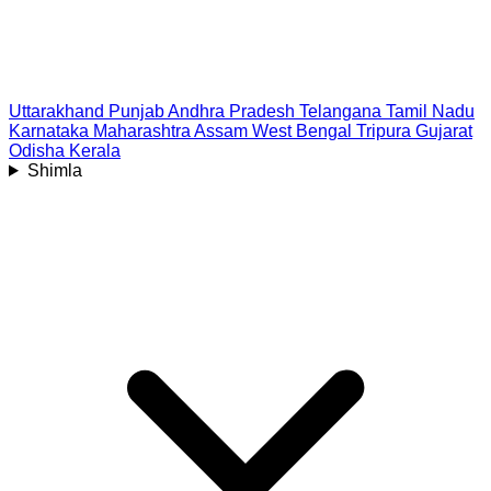
Uttarakhand
Punjab
Andhra Pradesh
Telangana
Tamil Nadu
Karnataka
Maharashtra
Assam
West Bengal
Tripura
Gujarat
Odisha
Kerala
Shimla