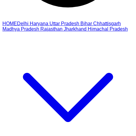
HOME
Delhi
Haryana
Uttar Pradesh
Bihar
Chhattisgarh
Madhya Pradesh
Rajasthan
Jharkhand
Himachal Pradesh