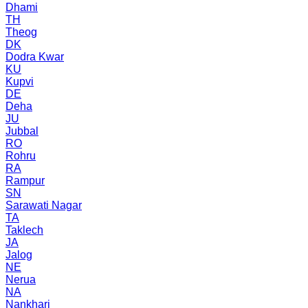
Dhami
TH
Theog
DK
Dodra Kwar
KU
Kupvi
DE
Deha
JU
Jubbal
RO
Rohru
RA
Rampur
SN
Sarawati Nagar
TA
Taklech
JA
Jalog
NE
Nerua
NA
Nankhari