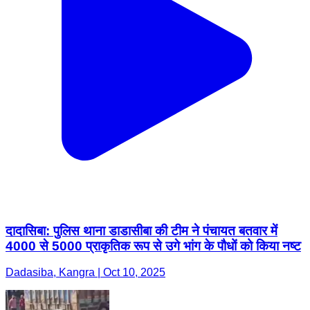
दादासिबा: पुलिस थाना डाडासीबा की टीम ने पंचायत बतवार में
4000 से 5000 प्राकृतिक रूप से उगे भांग के पौधों को किया नष्ट
Dadasiba, Kangra | Oct 10, 2025