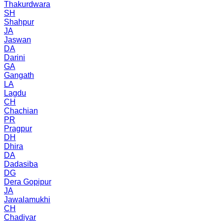
Thakurdwara
SH
Shahpur
JA
Jaswan
DA
Darini
GA
Gangath
LA
Lagdu
CH
Chachian
PR
Pragpur
DH
Dhira
DA
Dadasiba
DG
Dera Gopipur
JA
Jawalamukhi
CH
Chadiyar