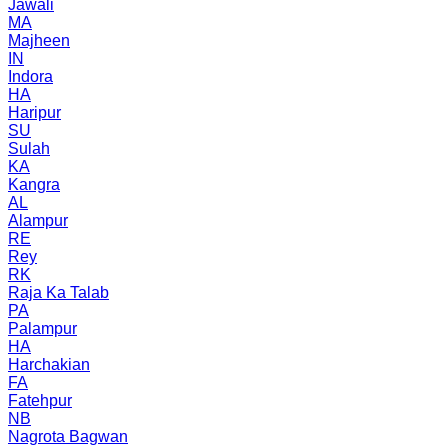
Jawali
MA
Majheen
IN
Indora
HA
Haripur
SU
Sulah
KA
Kangra
AL
Alampur
RE
Rey
RK
Raja Ka Talab
PA
Palampur
HA
Harchakian
FA
Fatehpur
NB
Nagrota Bagwan