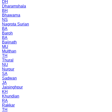
DH
Dharamshala
BH
Bhawarna
NS
Nagrota Surian
BA
Baroh
BA
Baijnath
MU
Multhan
TH
Thural
NU
Nurpur
SA
Sadwan
JA
Jaisinghpur
KH
Khundian
RA
Rakkar
TH