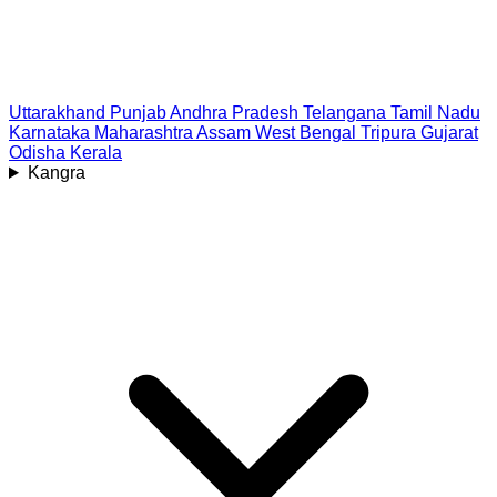
Uttarakhand
Punjab
Andhra Pradesh
Telangana
Tamil Nadu
Karnataka
Maharashtra
Assam
West Bengal
Tripura
Gujarat
Odisha
Kerala
Kangra