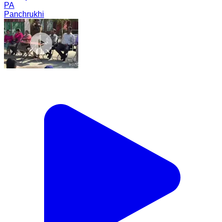
PA
Panchrukhi