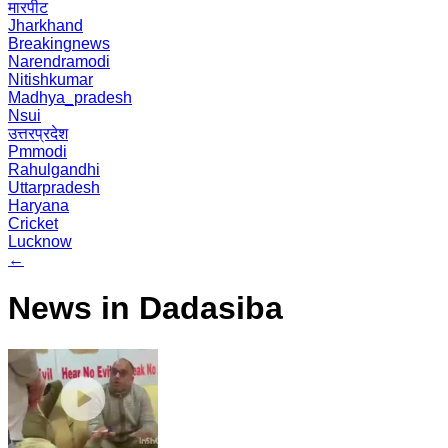
मारपीट
Jharkhand
Breakingnews
Narendramodi
Nitishkumar
Madhya_pradesh
Nsui
उत्तरप्रदेश
Pmmodi
Rahulgandhi
Uttarpradesh
Haryana
Cricket
Lucknow
←
News in Dadasiba