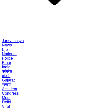
Jansamasya
News
Bjp
National
Police
Bihar
India
कांग्रेस
बीजेपी
Gujarat
भाजपा
Accident
Congress
Modi
Delhi
Viral