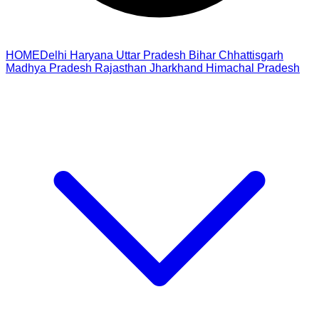
HOME
Delhi
Haryana
Uttar Pradesh
Bihar
Chhattisgarh
Madhya Pradesh
Rajasthan
Jharkhand
Himachal Pradesh