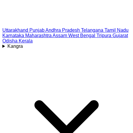
Uttarakhand
Punjab
Andhra Pradesh
Telangana
Tamil Nadu
Karnataka
Maharashtra
Assam
West Bengal
Tripura
Gujarat
Odisha
Kerala
Kangra