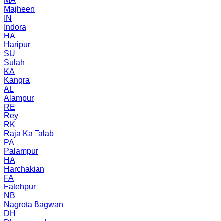
MA
Majheen
IN
Indora
HA
Haripur
SU
Sulah
KA
Kangra
AL
Alampur
RE
Rey
RK
Raja Ka Talab
PA
Palampur
HA
Harchakian
FA
Fatehpur
NB
Nagrota Bagwan
DH