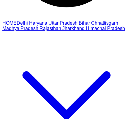
HOME
Delhi
Haryana
Uttar Pradesh
Bihar
Chhattisgarh
Madhya Pradesh
Rajasthan
Jharkhand
Himachal Pradesh