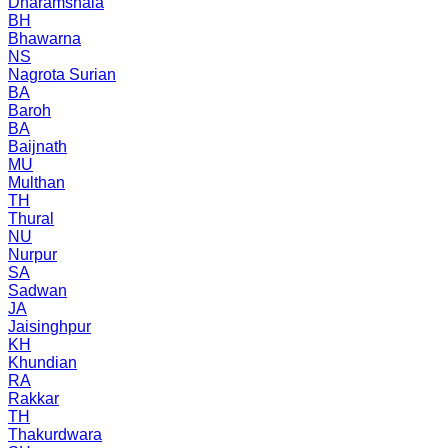
Dharamshala
BH
Bhawarna
NS
Nagrota Surian
BA
Baroh
BA
Baijnath
MU
Multhan
TH
Thural
NU
Nurpur
SA
Sadwan
JA
Jaisinghpur
KH
Khundian
RA
Rakkar
TH
Thakurdwara