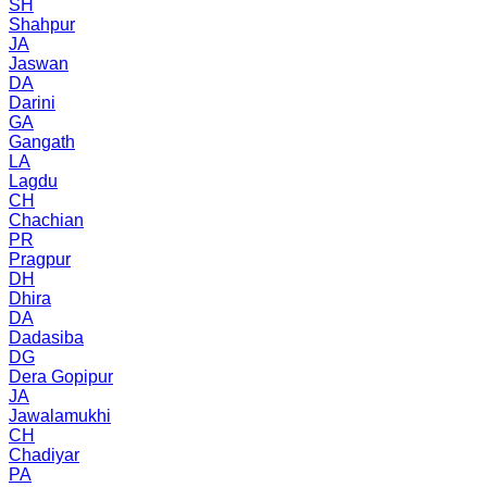
SH
Shahpur
JA
Jaswan
DA
Darini
GA
Gangath
LA
Lagdu
CH
Chachian
PR
Pragpur
DH
Dhira
DA
Dadasiba
DG
Dera Gopipur
JA
Jawalamukhi
CH
Chadiyar
PA