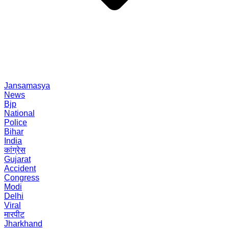
Jansamasya
News
Bjp
National
Police
Bihar
India
कांग्रेस
Gujarat
Accident
Congress
Modi
Delhi
Viral
मारपीट
Jharkhand