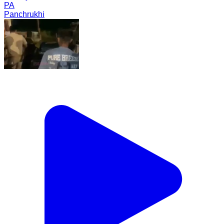
PA
Panchrukhi