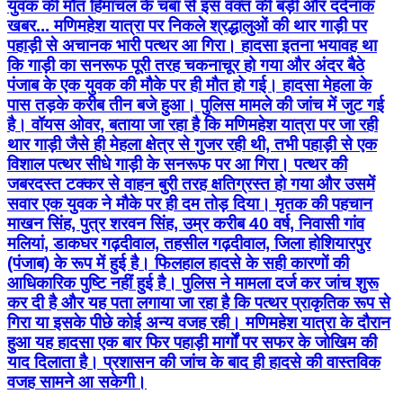
युवक की मौत हिमाचल के चंबा से इस वक्त की बड़ी और दर्दनाक
खबर... मणिमहेश यात्रा पर निकले श्रद्धालुओं की थार गाड़ी पर
पहाड़ी से अचानक भारी पत्थर आ गिरा। हादसा इतना भयावह था
कि गाड़ी का सनरूफ पूरी तरह चकनाचूर हो गया और अंदर बैठे
पंजाब के एक युवक की मौके पर ही मौत हो गई। हादसा मेहला के
पास तड़के करीब तीन बजे हुआ। पुलिस मामले की जांच में जुट गई
है। वॉयस ओवर, बताया जा रहा है कि मणिमहेश यात्रा पर जा रही
थार गाड़ी जैसे ही मेहला क्षेत्र से गुजर रही थी, तभी पहाड़ी से एक
विशाल पत्थर सीधे गाड़ी के सनरूफ पर आ गिरा। पत्थर की
जबरदस्त टक्कर से वाहन बुरी तरह क्षतिग्रस्त हो गया और उसमें
सवार एक युवक ने मौके पर ही दम तोड़ दिया। मृतक की पहचान
माखन सिंह, पुत्र शरवन सिंह, उम्र करीब 40 वर्ष, निवासी गांव
मलियां, डाकघर गढ़दीवाल, तहसील गढ़दीवाल, जिला होशियारपुर
(पंजाब) के रूप में हुई है। फिलहाल हादसे के सही कारणों की
आधिकारिक पुष्टि नहीं हुई है। पुलिस ने मामला दर्ज कर जांच शुरू
कर दी है और यह पता लगाया जा रहा है कि पत्थर प्राकृतिक रूप से
गिरा या इसके पीछे कोई अन्य वजह रही। मणिमहेश यात्रा के दौरान
हुआ यह हादसा एक बार फिर पहाड़ी मार्गों पर सफर के जोखिम की
याद दिलाता है। प्रशासन की जांच के बाद ही हादसे की वास्तविक
वजह सामने आ सकेगी।