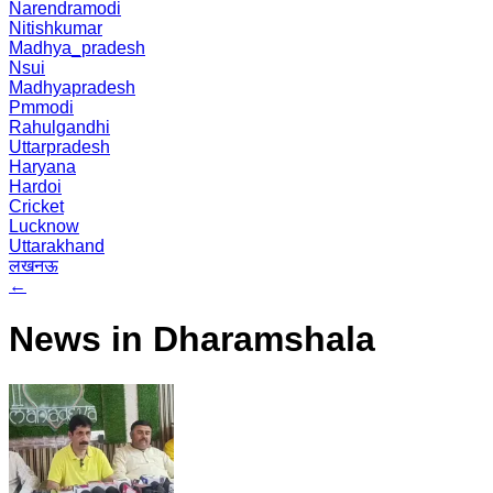
Narendramodi
Nitishkumar
Madhya_pradesh
Nsui
Madhyapradesh
Pmmodi
Rahulgandhi
Uttarpradesh
Haryana
Hardoi
Cricket
Lucknow
Uttarakhand
लखनऊ
←
News in Dharamshala