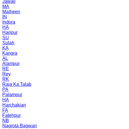
Jawali
MA
Majheen
IN
Indora
HA
Haripur
SU
Sulah
KA
Kangra
AL
Alampur
RE
Rey
RK
Raja Ka Talab
PA
Palampur
HA
Harchakian
FA
Fatehpur
NB
Nagrota Bagwan