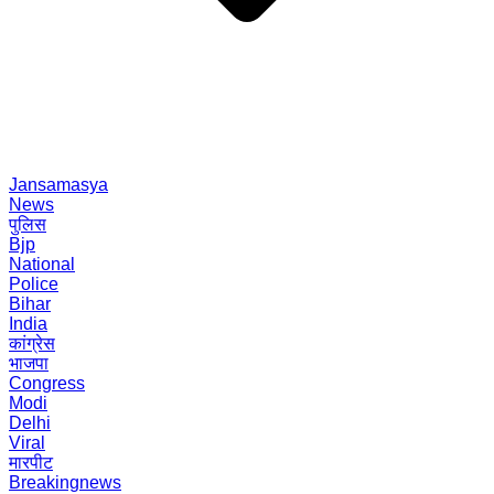
Jansamasya
News
पुलिस
Bjp
National
Police
Bihar
India
कांग्रेस
भाजपा
Congress
Modi
Delhi
Viral
मारपीट
Breakingnews