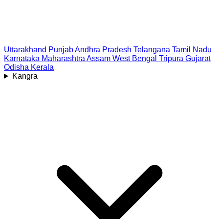
Uttarakhand
Punjab
Andhra Pradesh
Telangana
Tamil Nadu
Karnataka
Maharashtra
Assam
West Bengal
Tripura
Gujarat
Odisha
Kerala
Kangra