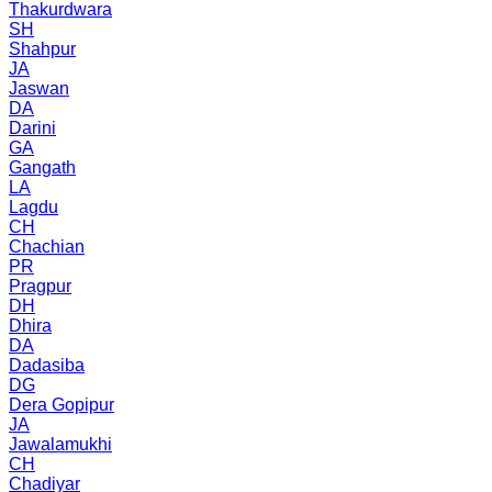
Thakurdwara
SH
Shahpur
JA
Jaswan
DA
Darini
GA
Gangath
LA
Lagdu
CH
Chachian
PR
Pragpur
DH
Dhira
DA
Dadasiba
DG
Dera Gopipur
JA
Jawalamukhi
CH
Chadiyar