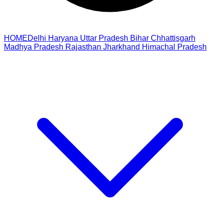
HOME
Delhi
Haryana
Uttar Pradesh
Bihar
Chhattisgarh
Madhya Pradesh
Rajasthan
Jharkhand
Himachal Pradesh