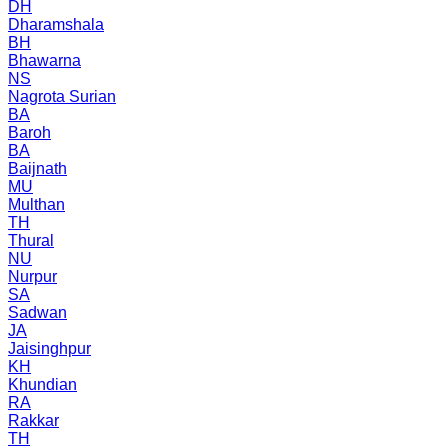
DH
Dharamshala
BH
Bhawarna
NS
Nagrota Surian
BA
Baroh
BA
Baijnath
MU
Multhan
TH
Thural
NU
Nurpur
SA
Sadwan
JA
Jaisinghpur
KH
Khundian
RA
Rakkar
TH