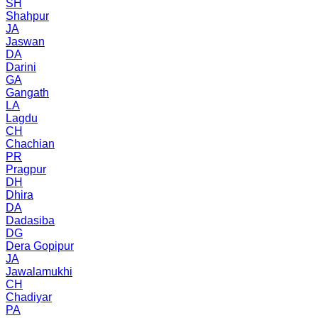
SH
Shahpur
JA
Jaswan
DA
Darini
GA
Gangath
LA
Lagdu
CH
Chachian
PR
Pragpur
DH
Dhira
DA
Dadasiba
DG
Dera Gopipur
JA
Jawalamukhi
CH
Chadiyar
PA