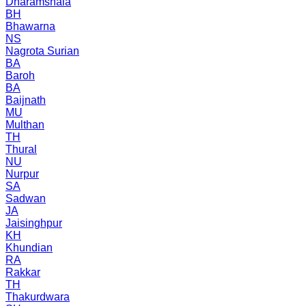
Dharamshala
BH
Bhawarna
NS
Nagrota Surian
BA
Baroh
BA
Baijnath
MU
Multhan
TH
Thural
NU
Nurpur
SA
Sadwan
JA
Jaisinghpur
KH
Khundian
RA
Rakkar
TH
Thakurdwara