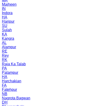
MA
Majheen
IN
Indora
HA
Haripur
SU
Sulah
KA
Kangra
AL
Alampur
RE
Rey
RK
Raja Ka Talab
PA
Palampur
HA
Harchakian
FA
Fatehpur
NB
Nagrota Bagwan
DH