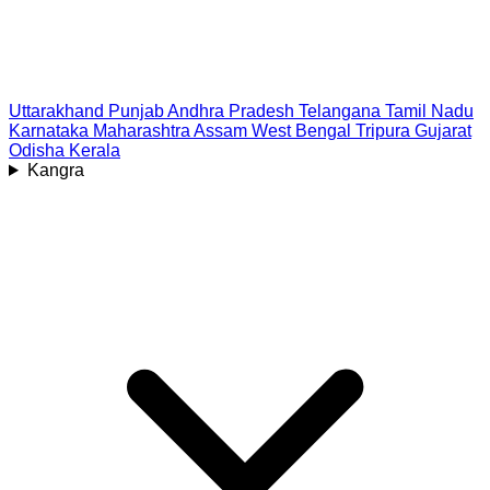
Uttarakhand
Punjab
Andhra Pradesh
Telangana
Tamil Nadu
Karnataka
Maharashtra
Assam
West Bengal
Tripura
Gujarat
Odisha
Kerala
Kangra