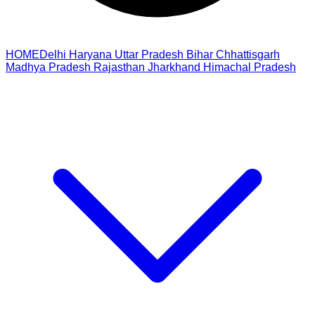
HOME
Delhi
Haryana
Uttar Pradesh
Bihar
Chhattisgarh
Madhya Pradesh
Rajasthan
Jharkhand
Himachal Pradesh