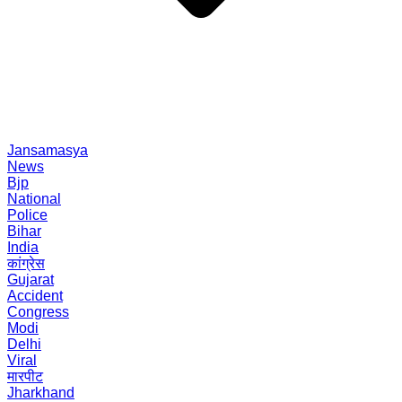
Jansamasya
News
Bjp
National
Police
Bihar
India
कांग्रेस
Gujarat
Accident
Congress
Modi
Delhi
Viral
मारपीट
Jharkhand