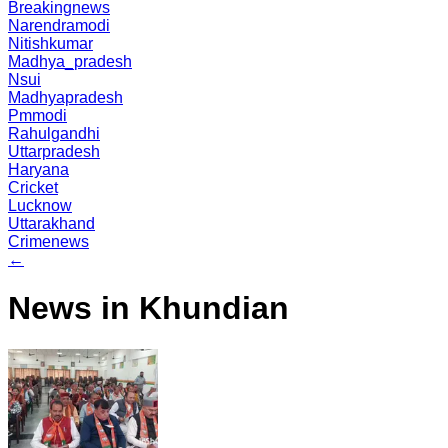
Breakingnews
Narendramodi
Nitishkumar
Madhya_pradesh
Nsui
Madhyapradesh
Pmmodi
Rahulgandhi
Uttarpradesh
Haryana
Cricket
Lucknow
Uttarakhand
Crimenews
←
News in Khundian