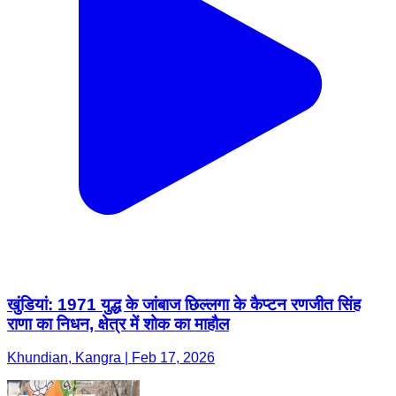
खुंडियां: 1971 युद्ध के जांबाज छिल्लगा के कैप्टन रणजीत सिंह
राणा का निधन, क्षेत्र में शोक का माहौल
Khundian, Kangra | Feb 17, 2026