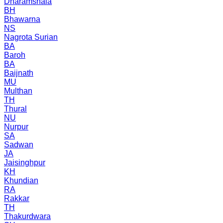
Dharamshala
BH
Bhawarna
NS
Nagrota Surian
BA
Baroh
BA
Baijnath
MU
Multhan
TH
Thural
NU
Nurpur
SA
Sadwan
JA
Jaisinghpur
KH
Khundian
RA
Rakkar
TH
Thakurdwara