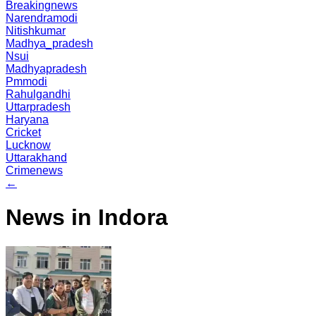
Breakingnews
Narendramodi
Nitishkumar
Madhya_pradesh
Nsui
Madhyapradesh
Pmmodi
Rahulgandhi
Uttarpradesh
Haryana
Cricket
Lucknow
Uttarakhand
Crimenews
←
News in Indora