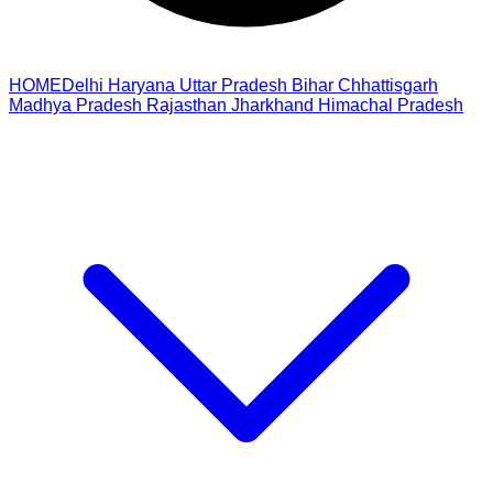
HOME
Delhi
Haryana
Uttar Pradesh
Bihar
Chhattisgarh
Madhya Pradesh
Rajasthan
Jharkhand
Himachal Pradesh