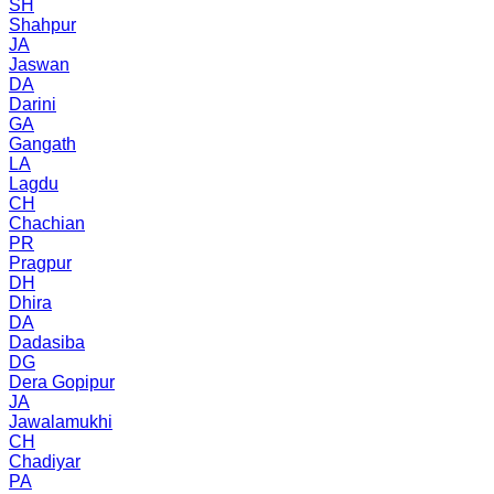
SH
Shahpur
JA
Jaswan
DA
Darini
GA
Gangath
LA
Lagdu
CH
Chachian
PR
Pragpur
DH
Dhira
DA
Dadasiba
DG
Dera Gopipur
JA
Jawalamukhi
CH
Chadiyar
PA