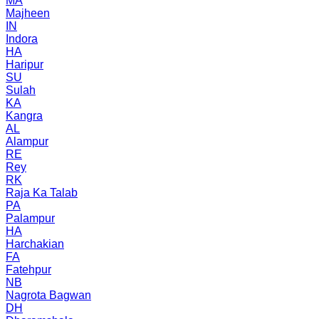
MA
Majheen
IN
Indora
HA
Haripur
SU
Sulah
KA
Kangra
AL
Alampur
RE
Rey
RK
Raja Ka Talab
PA
Palampur
HA
Harchakian
FA
Fatehpur
NB
Nagrota Bagwan
DH