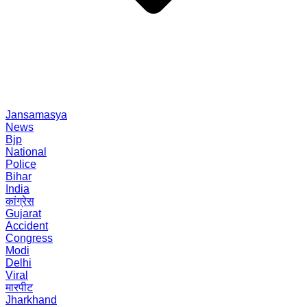
Jansamasya
News
Bjp
National
Police
Bihar
India
कांग्रेस
Gujarat
Accident
Congress
Modi
Delhi
Viral
मारपीट
Jharkhand