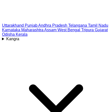
Uttarakhand
Punjab
Andhra Pradesh
Telangana
Tamil Nadu
Karnataka
Maharashtra
Assam
West Bengal
Tripura
Gujarat
Odisha
Kerala
Kangra