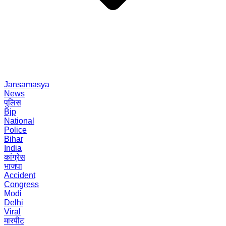
Jansamasya
News
पुलिस
Bjp
National
Police
Bihar
India
कांग्रेस
भाजपा
Accident
Congress
Modi
Delhi
Viral
मारपीट