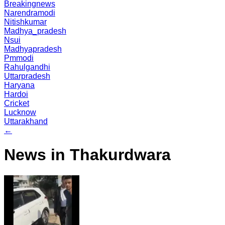
Breakingnews
Narendramodi
Nitishkumar
Madhya_pradesh
Nsui
Madhyapradesh
Pmmodi
Rahulgandhi
Uttarpradesh
Haryana
Hardoi
Cricket
Lucknow
Uttarakhand
←
News in Thakurdwara