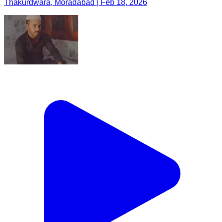
Thakurdwara, Moradabad | Feb 18, 2026