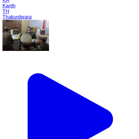
KA
Kanth
TH
Thakurdwara