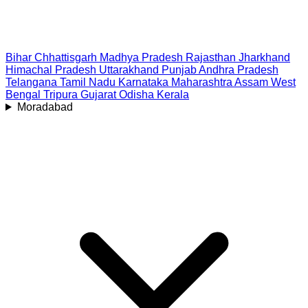
Bihar
Chhattisgarh
Madhya Pradesh
Rajasthan
Jharkhand
Himachal Pradesh
Uttarakhand
Punjab
Andhra Pradesh
Telangana
Tamil Nadu
Karnataka
Maharashtra
Assam
West
Bengal
Tripura
Gujarat
Odisha
Kerala
Moradabad