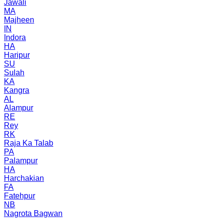
Jawali
MA
Majheen
IN
Indora
HA
Haripur
SU
Sulah
KA
Kangra
AL
Alampur
RE
Rey
RK
Raja Ka Talab
PA
Palampur
HA
Harchakian
FA
Fatehpur
NB
Nagrota Bagwan