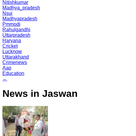
Nitishkumar
Madhya_pradesh
Nsui
Madhyapradesh
Pmmodi
Rahulgandhi
Uttarpradesh
Haryana
Cricket
Lucknow
Uttarakhand
Crimenews
Aap
Education
←
News in Jaswan