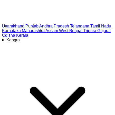
Uttarakhand
Punjab
Andhra Pradesh
Telangana
Tamil Nadu
Karnataka
Maharashtra
Assam
West Bengal
Tripura
Gujarat
Odisha
Kerala
Kangra