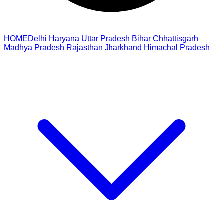
HOME
Delhi
Haryana
Uttar Pradesh
Bihar
Chhattisgarh
Madhya Pradesh
Rajasthan
Jharkhand
Himachal Pradesh