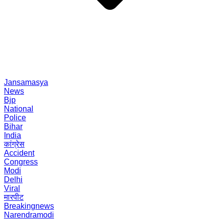
Jansamasya
News
Bjp
National
Police
Bihar
India
कांग्रेस
Accident
Congress
Modi
Delhi
Viral
मारपीट
Breakingnews
Narendramodi