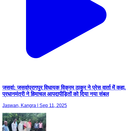
जसवां: जसवांप्रागपुर विधायक विक्रम ठाकुर ने प्रेस वार्ता में कहा,
प्रधानमंत्री ने हिमाचल आपदापीड़ितों को दिया नया संबल
Jaswan, Kangra | Sep 11, 2025