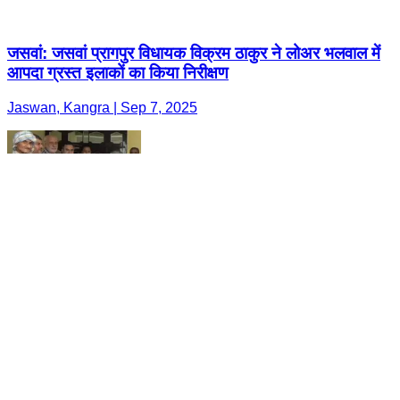
जसवां: जसवां प्रागपुर विधायक विक्रम ठाकुर ने लोअर भलवाल में
आपदा ग्रस्त इलाकों का किया निरीक्षण
Jaswan, Kangra | Sep 7, 2025