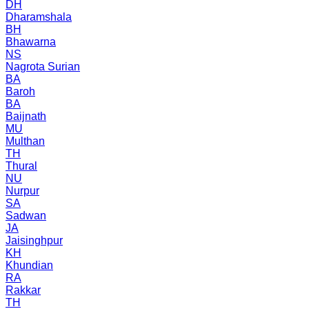
DH
Dharamshala
BH
Bhawarna
NS
Nagrota Surian
BA
Baroh
BA
Baijnath
MU
Multhan
TH
Thural
NU
Nurpur
SA
Sadwan
JA
Jaisinghpur
KH
Khundian
RA
Rakkar
TH