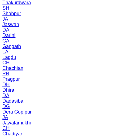
Thakurdwara
SH
Shahpur
JA
Jaswan
DA
Darini
GA
Gangath
LA
Lagdu
CH
Chachian
PR
Pragpur
DH
Dhira
DA
Dadasiba
DG
Dera Gopipur
JA
Jawalamukhi
CH
Chadiyar