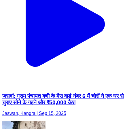
जसवां: ग्राम पंचायत बणी के मैरा वार्ड नंबर 6 में चोरों ने एक घर से
चुराए सोने के गहने और ₹50,000 कैश
Jaswan, Kangra | Sep 15, 2025