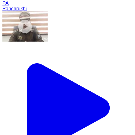
PA
Panchrukhi