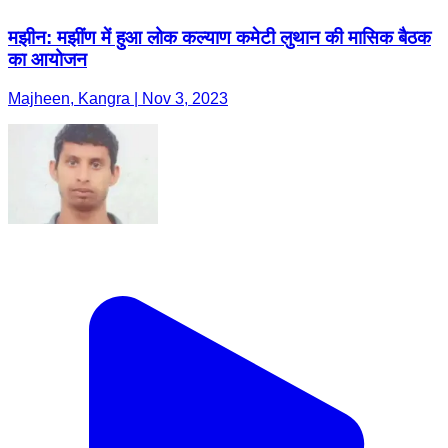
मझीन: मझींण में हुआ लोक कल्याण कमेटी लुथान की मासिक बैठक
का आयोजन
Majheen, Kangra | Nov 3, 2023