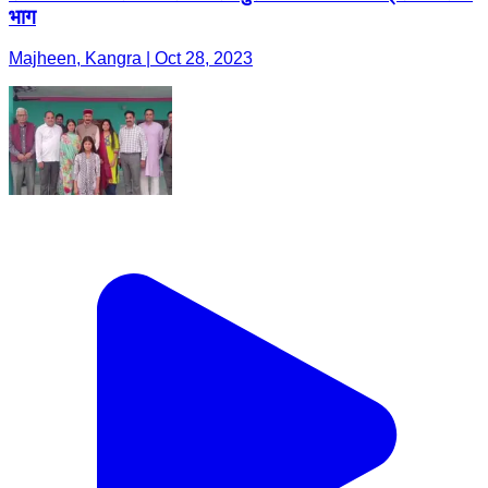
भाग
Majheen, Kangra | Oct 28, 2023