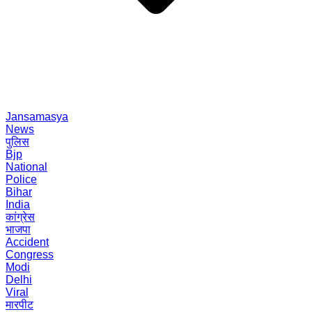
Jansamasya
News
पुलिस
Bjp
National
Police
Bihar
India
कांग्रेस
भाजपा
Accident
Congress
Modi
Delhi
Viral
मारपीट