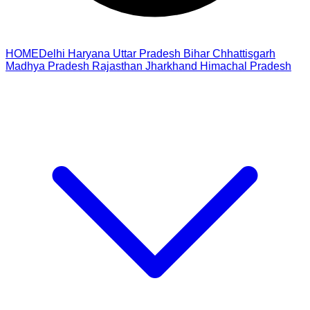
HOME
Delhi
Haryana
Uttar Pradesh
Bihar
Chhattisgarh
Madhya Pradesh
Rajasthan
Jharkhand
Himachal Pradesh