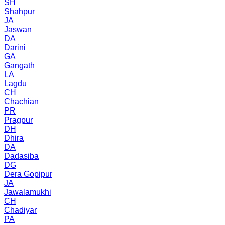
SH
Shahpur
JA
Jaswan
DA
Darini
GA
Gangath
LA
Lagdu
CH
Chachian
PR
Pragpur
DH
Dhira
DA
Dadasiba
DG
Dera Gopipur
JA
Jawalamukhi
CH
Chadiyar
PA