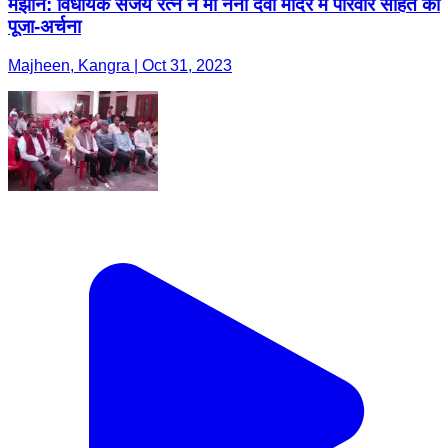
मझीन: विधायक संजय रत्न ने माँ नैना देवी मंदिर में परिवार सहित की
पूजा-अर्चना
Majheen, Kangra | Oct 31, 2023