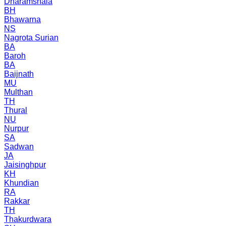
Dharamshala
BH
Bhawarna
NS
Nagrota Surian
BA
Baroh
BA
Baijnath
MU
Multhan
TH
Thural
NU
Nurpur
SA
Sadwan
JA
Jaisinghpur
KH
Khundian
RA
Rakkar
TH
Thakurdwara