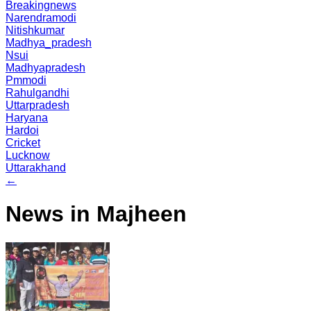
Breakingnews
Narendramodi
Nitishkumar
Madhya_pradesh
Nsui
Madhyapradesh
Pmmodi
Rahulgandhi
Uttarpradesh
Haryana
Hardoi
Cricket
Lucknow
Uttarakhand
←
News in Majheen