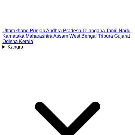
Uttarakhand
Punjab
Andhra Pradesh
Telangana
Tamil Nadu
Karnataka
Maharashtra
Assam
West Bengal
Tripura
Gujarat
Odisha
Kerala
Kangra