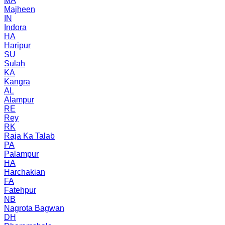
MA
Majheen
IN
Indora
HA
Haripur
SU
Sulah
KA
Kangra
AL
Alampur
RE
Rey
RK
Raja Ka Talab
PA
Palampur
HA
Harchakian
FA
Fatehpur
NB
Nagrota Bagwan
DH