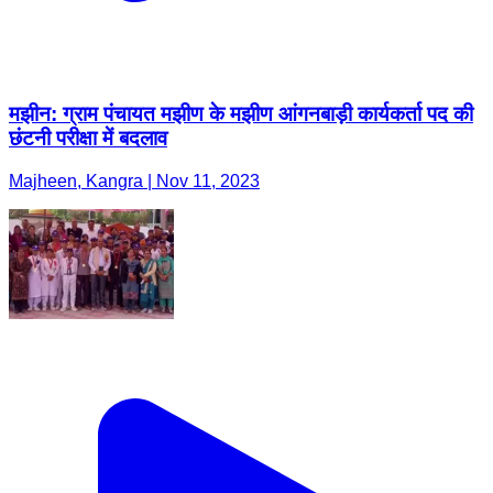
मझीन: ग्राम पंचायत म‌‌झीण के म‌‌झीण आंगनबाड़ी कार्यकर्ता पद की
छंटनी परीक्षा में बदलाव
Majheen, Kangra | Nov 11, 2023