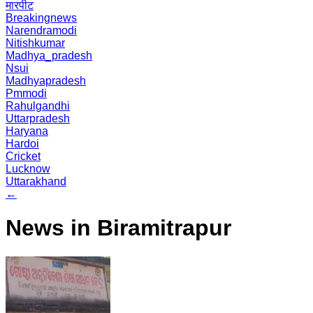
मारपीट
Breakingnews
Narendramodi
Nitishkumar
Madhya_pradesh
Nsui
Madhyapradesh
Pmmodi
Rahulgandhi
Uttarpradesh
Haryana
Hardoi
Cricket
Lucknow
Uttarakhand
←
News in Biramitrapur