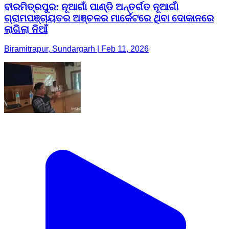
ବୀରମିତ୍ରପୁର: ନୂଆଗାଁ ପାଣ୍ଡି ଅନ୍ତର୍ଗତ ନୂଆଗାଁ
ଗ୍ରାମପଞ୍ଚାୟତର ଅଞ୍ଚଳର ମାର୍କେଟରେ ଥିବା ଦୋକାନରେ
ଲାଗିଲା ନିଆଁ
Biramitrapur, Sundargarh | Feb 11, 2026