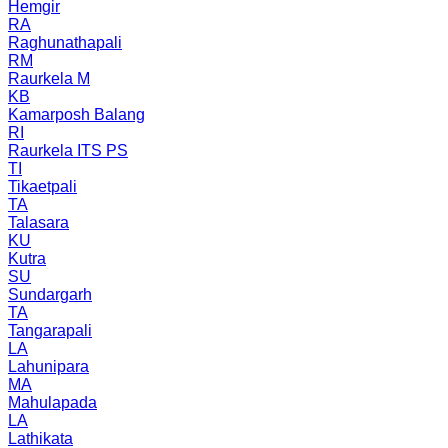
Hemgir
RA
Raghunathapali
RM
Raurkela M
KB
Kamarposh Balang
RI
Raurkela ITS PS
TI
Tikaetpali
TA
Talasara
KU
Kutra
SU
Sundargarh
TA
Tangarapali
LA
Lahunipara
MA
Mahulapada
LA
Lathikata