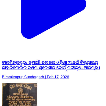
ବୀରମିତ୍ରପୁର: ନୂଆଗାଁ ବ୍ଲକର ଓଡ଼ିଶା ଆଦର୍ଶ ବିଦ୍ୟାଳୟ
ଜାହାରିଟୋଲିର ଦଶମ ଶ୍ରେଣୀର ବୋର୍ଡ୍ ପରୀକ୍ଷା ଆରମ୍ଭ।
Biramitrapur, Sundargarh | Feb 17, 2026