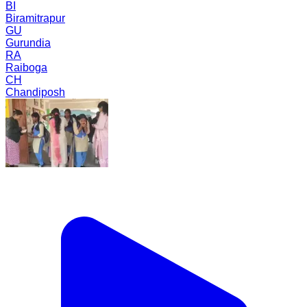
BI
Biramitrapur
GU
Gurundia
RA
Raiboga
CH
Chandiposh