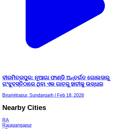
ବୀରମିତ୍ରପୁର: ନୂଆଗା ଫାଣ୍ଡି ଅନ୍ତର୍ଗତ ଗୋଲଦାରୁ
ଗଂଝୁବସ୍ତିଠାରେ ଥିବା ଏକ ଗାତରୁ ହାତୀକୁ ଉଦ୍ଧାର
Biramitrapur, Sundargarh | Feb 18, 2026
Nearby Cities
RA
Rajagangapur