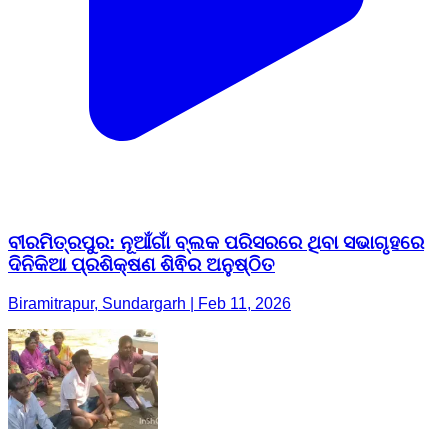
ବୀରମିତ୍ରପୁର: ନୂଆଁଗାଁ ବ୍ଲକ ପରିସରରେ ଥିବା ସଭାଗୃହରେ
ଦିନିକିଆ ପ୍ରଶିକ୍ଷଣ ଶିଵିର ଅନୁଷ୍ଠିତ
Biramitrapur, Sundargarh | Feb 11, 2026