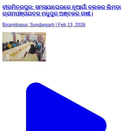
ବୀରମିତ୍ରପୁର: ସମସ୍ୟାଘେରରେ ନୂଆଗାଁ ବ୍ଲକର ଲିମଡ଼ା
ଗ୍ରାମପଞ୍ଚାୟତର ମଧୁପୁର ଅଞ୍ଚଳର ଚାଷୀ।
Biramitrapur, Sundargarh | Feb 13, 2026