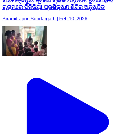
ବୀରମିତ୍ରପୁର: ନୂଆଗାଁ ବ୍ଲକ ଅନ୍ତର୍ଗତ ଚୁଆଁବାହାଲ
ଗ୍ରାମରେ ଦିନିକିୟା ପ୍ରଶିକ୍ଷଣ ଶିବିର ଅନୁଷ୍ଠିତ
Biramitrapur, Sundargarh | Feb 10, 2026