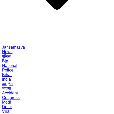
Jansamasya
News
पुलिस
Bjp
National
Police
Bihar
India
कांग्रेस
भाजपा
Accident
Congress
Modi
Delhi
Viral