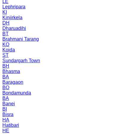
LE
Lephripara
KI
Kinjirkela
DH
Dharuadihi
BT
Brahmani Tarang
KO
Koida
ST
Sundargarh Town
BH
Bhasma
BA
Baragaon
BO
Bondamunda
BA
Banei
BI
Bisra
HA
Hatibari
HE