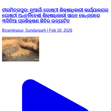
ବୀରମିତ୍ରପୁର: ନୂଆଗାଁ ଗୋଷ୍ଠୀ ଶିକ୍ଷାଧିକାରୀ କାର୍ଯ୍ୟାଳୟର
ଗୋଷ୍ଠୀ ଅନ୍ତର୍ନିବେଶୀ ଶିକ୍ଷାଧିକାରୀ ସାଧନ କେନ୍ଦ୍ରରେ
୩ଦିନିଆ ପ୍ରଶିକ୍ଷଣ ଶିବିର ଉଦ୍ଘାଟିତ
Biramitrapur, Sundargarh | Feb 18, 2026