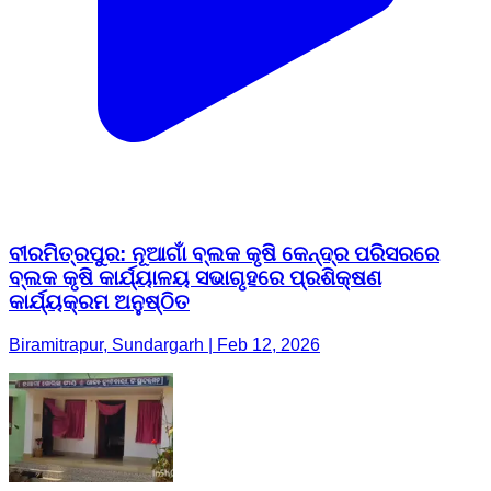
ବୀରମିତ୍ରପୁର: ନୂଆଗାଁ ବ୍ଲକ କୃଷି କେନ୍ଦ୍ର ପରିସରରେ
ବ୍ଲକ କୃଷି କାର୍ଯ୍ୟାଳୟ ସଭାଗୃହରେ ପ୍ରଶିକ୍ଷଣ
କାର୍ଯ୍ୟକ୍ରମ ଅନୁଷ୍ଠିତ
Biramitrapur, Sundargarh | Feb 12, 2026