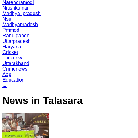
Narendramodi
Nitishkumar
Madhya_pradesh
Nsui
Madhyapradesh
Pmmodi
Rahulgandhi
Uttarpradesh
Haryana
Cricket
Lucknow
Uttarakhand
Crimenews
Aap
Education
←
News in Talasara