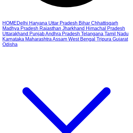
HOME
Delhi
Haryana
Uttar Pradesh
Bihar
Chhattisgarh
Madhya Pradesh
Rajasthan
Jharkhand
Himachal Pradesh
Uttarakhand
Punjab
Andhra Pradesh
Telangana
Tamil Nadu
Karnataka
Maharashtra
Assam
West Bengal
Tripura
Gujarat
Odisha