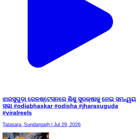
ଝାରସୁଗୁଡ଼ା ରେଳଷ୍ଟେସନରେ ଶିଶୁ ସୁରକ୍ଷାକୁ ନେଇ ସମନ୍ୱୟ
ସଭା #odiabhaskar #odisha #jharasuguda
#viralreels
Talasara, Sundargarh | Jul 29, 2026