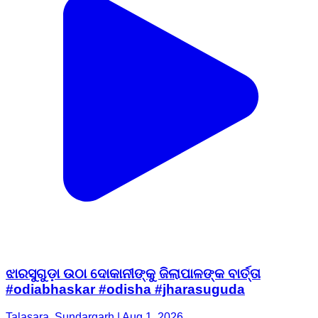
ଝାରସୁଗୁଡ଼ା ଉଠା ଦୋକାନୀଙ୍କୁ ଜିଲାପାଳଙ୍କ ବାର୍ତ୍ତା
#odiabhaskar #odisha #jharasuguda
Talasara, Sundargarh | Aug 1, 2026