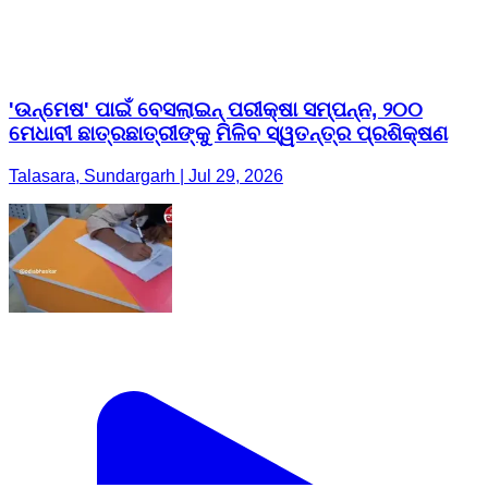
'ଉନ୍ମେଷ' ପାଇଁ ବେସଲାଇନ୍ ପରୀକ୍ଷା ସମ୍ପନ୍ନ, ୨୦୦
ମେଧାବୀ ଛାତ୍ରଛାତ୍ରୀଙ୍କୁ ମିଳିବ ସ୍ୱତନ୍ତ୍ର ପ୍ରଶିକ୍ଷଣ
Talasara, Sundargarh | Jul 29, 2026