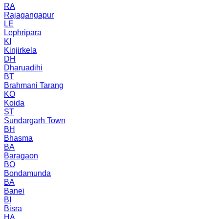
RA
Rajagangapur
LE
Lephripara
KI
Kinjirkela
DH
Dharuadihi
BT
Brahmani Tarang
KO
Koida
ST
Sundargarh Town
BH
Bhasma
BA
Baragaon
BO
Bondamunda
BA
Banei
BI
Bisra
HA