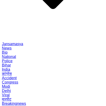
Jansamasya
News
Bjp
National
Police
Bihar
India
कांग्रेस
Accident
Congress
Modi
Delhi
Viral
मारपीट
Breakingnews