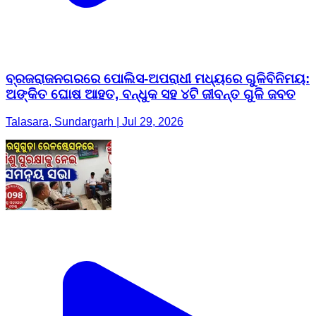
ବ୍ରଜରାଜନଗରରେ ପୋଲିସ-ଅପରାଧୀ ମଧ୍ୟରେ ଗୁଳିବିନିମୟ:
ଅଙ୍କିତ ଘୋଷ ଆହତ, ବନ୍ଧୁକ ସହ ୪ଟି ଜୀବନ୍ତ ଗୁଳି ଜବତ
Talasara, Sundargarh | Jul 29, 2026