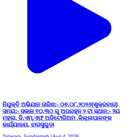
ନିଯୁକ୍ତି ଅଭିଯାନ ତାରିଖ:- ୦୭.୦୮.୨୦୨୬(ଶୁକ୍ରବାର)
ସମୟ:- ସକାଳ ୧୦.୩୦ ରୁ ଅପରାହ୍ନ ୨ ଟା ସ୍ଥାନ:- ୨ୟ
ମହଲା, ଡି.ଏମ୍.ଏଫ୍ ଅଡିଟୋରିଅମ ,ଜିଲ୍ଲାପାଳଙ୍କ
କାର୍ଯ୍ୟାଳୟ, ଝାରସୁଗୁଡ଼ା
Talasara, Sundargarh | Aug 4, 2026