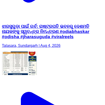
ଝାରସୁଗୁଡ଼ା ପାଇଁ ଗର୍ବ: ରାଷ୍ଟ୍ରପତି ଭବନରୁ ଦେଶମତି
ନାୟକଙ୍କୁ ସ୍ୱତନ୍ତ୍ର ନିମନ୍ତ୍ରଣ #odiabhaskar
#odisha #jharasuguda #viralreels
Talasara, Sundargarh | Aug 4, 2026