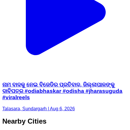
ନାମ ବାଦକୁ ନେଇ ବିଜେଡିର ପ୍ରତିବାଦ, ଜିଲ୍ଲାପାଳଙ୍କୁ
ଦାବିପତ୍ର #odiabhaskar #odisha #jharasuguda
#viralreels
Talasara, Sundargarh | Aug 6, 2026
Nearby Cities