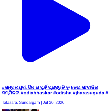
#ସମ୍ବଲପୁରୀ ଦିନ ର ପୂର୍ଵ ପ୍ରସ୍ତୁତି କୁ ନେଇ ସାଂବାଦିକ
ସମ୍ମିଳନୀ #odiabhaskar #odisha #jharasuguda #
Talasara, Sundargarh | Jul 30, 2026