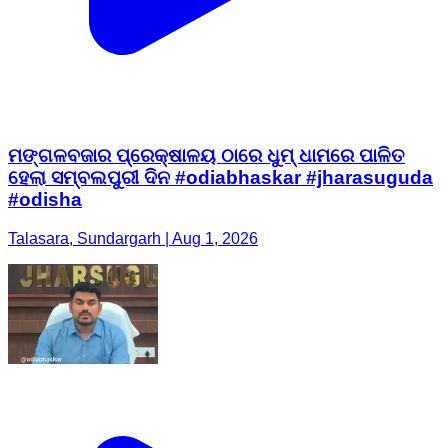
ମଙ୍ଗଳବଜାର ପ୍ରେକ୍ଷାଳୟ ଠାରେ ଧୁମ୍ ଧାମରେ ପାଳିତ
ହେଲା ସମ୍ବଲପୁରୀ ଦିନ #odiabhaskar #jharasuguda
#odisha
Talasara, Sundargarh | Aug 1, 2026