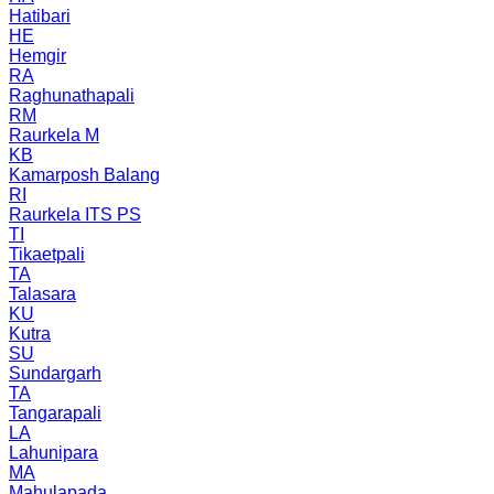
Hatibari
HE
Hemgir
RA
Raghunathapali
RM
Raurkela M
KB
Kamarposh Balang
RI
Raurkela ITS PS
TI
Tikaetpali
TA
Talasara
KU
Kutra
SU
Sundargarh
TA
Tangarapali
LA
Lahunipara
MA
Mahulapada