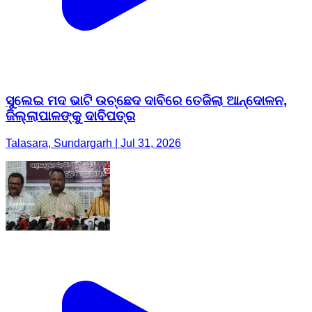
ସୁଲେଇ ମଦ ଭାଟି ଉଚ୍ଛେଦ ଦାବିରେ ତେଜିଲା ଆନ୍ଦୋଳନ,
ଜିଲ୍ଲାପାଳଙ୍କୁ ଦାବିପତ୍ର
Talasara, Sundargarh | Jul 31, 2026