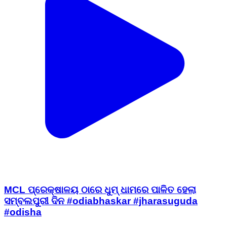
MCL ପ୍ରେକ୍ଷାଳୟ ଠାରେ ଧୁମ୍ ଧାମରେ ପାଳିତ ହେଲା
ସମ୍ବଲପୁରୀ ଦିନ #odiabhaskar #jharasuguda
#odisha