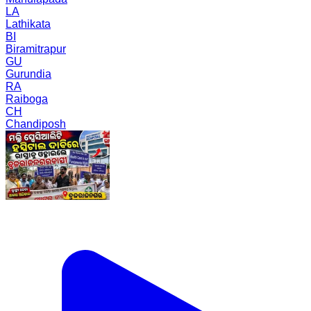
LA
Lathikata
BI
Biramitrapur
GU
Gurundia
RA
Raiboga
CH
Chandiposh