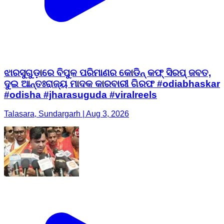
ଝାରସୁଗୁଡ଼ାରେ ବିପୁଳ ପରିମାଣର କୋଡିନ୍ କଫ୍ ସିରପ୍ ଜବତ,
ଦୁଇ ଆନ୍ତଃରାଜ୍ୟ ମାଦକ କାରବାରୀ ଗିରଫ #odiabhaskar
#odisha #jharasuguda #viralreels
Talasara, Sundargarh | Aug 3, 2026