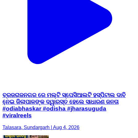
ବ୍ରଜରାଜନଗର ରେ ମଲ୍ଟି ସ୍ପେସିଆଲଟି ହସ୍ପିଟାଲ ଦାବି
ନେ଼ଇ ଜିଲାପାଳଙ୍କ ଦ୍ୱାରସ୍ତ ହେଲେ ସାଧାରଣ ଜନତା
#odiabhaskar #odisha #jharasuguda
#viralreels
Talasara, Sundargarh | Aug 4, 2026