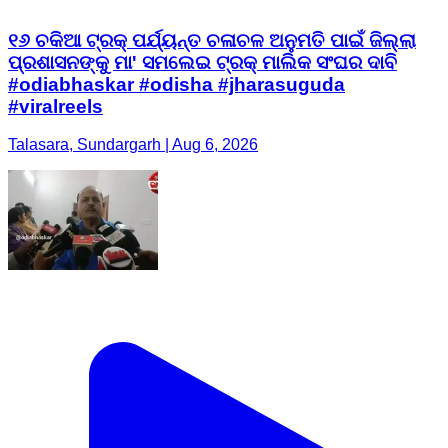
୧୬ ଚକିଆ ଟ୍ରକ୍ ପର୍ଯ୍ୟନ୍ତ ଚଳାଚଳ ଅନୁମତି ପାଇଁ ଜିଲ୍ଲା
ପ୍ରଶାସନଙ୍କୁ ମା' ସମଲେଇ ଟ୍ରକ୍ ମାଲିକ ସଂଘର ଦାବି
#odiabhaskar #odisha #jharasuguda
#viralreels
Talasara, Sundargarh | Aug 6, 2026