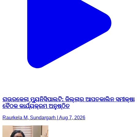
ରାଉରକେଲା ମ୍ୟୁନିସିପାଲଟି: ଜିଲ୍ଲାର ଆପତକାଲିନ ସମୀକ୍ଷା
ବୈଠକ କାର୍ଯ୍ୟକ୍ରମ ଅନୁଷ୍ଠିତ
Raurkela M, Sundargarh | Aug 7, 2026