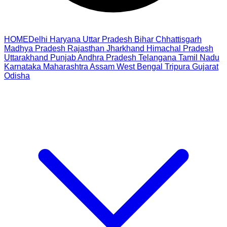
HOME
Delhi
Haryana
Uttar Pradesh
Bihar
Chhattisgarh
Madhya Pradesh
Rajasthan
Jharkhand
Himachal Pradesh
Uttarakhand
Punjab
Andhra Pradesh
Telangana
Tamil Nadu
Karnataka
Maharashtra
Assam
West Bengal
Tripura
Gujarat
Odisha