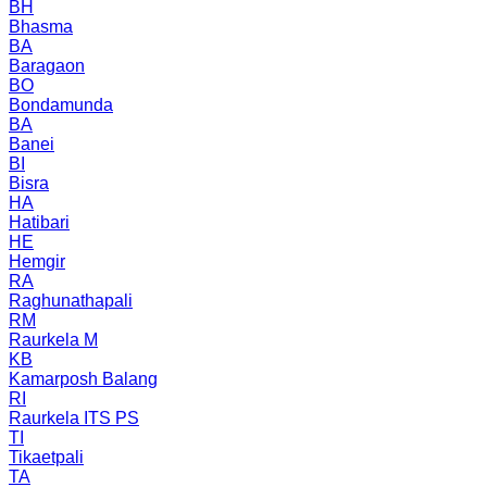
BH
Bhasma
BA
Baragaon
BO
Bondamunda
BA
Banei
BI
Bisra
HA
Hatibari
HE
Hemgir
RA
Raghunathapali
RM
Raurkela M
KB
Kamarposh Balang
RI
Raurkela ITS PS
TI
Tikaetpali
TA