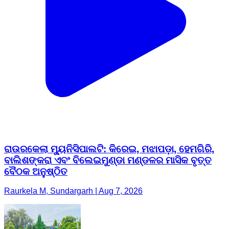
ରାଉରକେଲା ମ୍ୟୁନିସିପାଲଟି: କିରେଇ, ମଝାପଡ଼ା, ହେମଗିରି,
ବାଲିଶଙ୍କରା ଏବଂ ବିଲେଇମୁଣ୍ଡା ମଣ୍ଡଳର ମାସିକ ବୃତ୍ତ
ବୈଠକ ଅନୁଷ୍ଠିତ
Raurkela M, Sundargarh | Aug 7, 2026