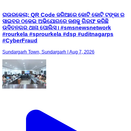
ରାଉରକେଲା; QR Code ଜରିଆରେ କୋଟି କୋଟି ଟଙ୍କା ର
ସାଇବର ଠକେଇ ଅଭିଯୋଗରେ ଜଣକୁ ଗିରଫ କରିଛି
ଉଦିତନଗର ଥାନା ପୋଲିସ। #smsnewsnetwork
#rourkela #sprourkela #dsp #uditnagarps
#CyberFraud
Sundargarh Town, Sundargarh | Aug 7, 2026