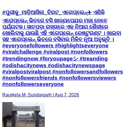
#ପୁରୀକୁ_ମାଡ଼ିଆସିଲା_ବିରାଟ_ଏରୋପ୍ଲେନ୍✈️ ଏଣିକି
ଏରୋପ୍ଲେନ୍‌ ଭିତରେ ବସି ଖାଦ୍ୟପେୟର ମଜା ନେବେ
ପର୍ଯ୍ୟଟକ। ସାତପଡ଼ା ରାସ୍ତାରେ ଏକ ନିଆରା ଶୈଳୀରେ
ଖୋଲିବାକୁ ଯାଉଛି ଏହି ଏରୋପ୍ଲେନ୍‌ ରେଷ୍ଟୁରାଣ୍ଟ । ଖାଇବା
ସହ ଏରୋପ୍ଲେନ୍‌ ଭିତରେ ବସିବାର ମିଳିବ ନୂଆ ଅନୁଭୂତି ।
#everyonefollowers #highlightseveryone
#viralchallenge #viralpost #nonfollowers
#trendingnow #foryoupageシ #treanding
#odishacitynews #odishacitynewspage
#viralpostviralpost #nonfollowersandfollowers
#nonfollowersfriends #nonfollowersviewers
#nonfollowerseveryone
Raurkela M, Sundargarh | Aug 7, 2026