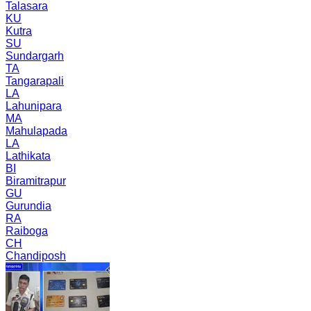
Talasara
KU
Kutra
SU
Sundargarh
TA
Tangarapali
LA
Lahunipara
MA
Mahulapada
LA
Lathikata
BI
Biramitrapur
GU
Gurundia
RA
Raiboga
CH
Chandiposh