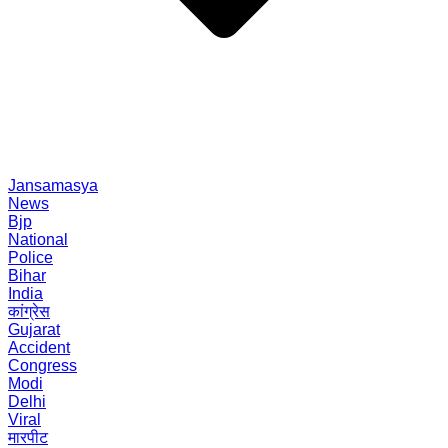
Jansamasya
News
Bjp
National
Police
Bihar
India
कांग्रेस
Gujarat
Accident
Congress
Modi
Delhi
Viral
मारपीट