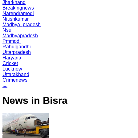
Jharkhand
Breakingnews
Narendramodi
Nitishkumar
Madhya_pradesh
Nsui
Madhyapradesh
Pmmodi
Rahulgandhi
Uttarpradesh
Haryana
Cricket
Lucknow
Uttarakhand
Crimenews
←
News in Bisra