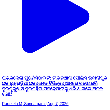
ରାଉରକେଲା ମ୍ୟୁନିସିପାଲଟି: ଟାଉନଥାନା ପୋଲିସ ଭବାନୀପୁର
ଛକ ଲୁହୁରାଢ଼ିପା ଛକସମେତ ବିଭିନ୍ନସ୍ଥାନରେ ଚଢାଉକରି
ଦୁଇପୁରୁଷ ଓ ଦୁଇମହିଳା ମଦବେପାରୀକୁ ଧରି ଥାନାରେ ଅଟକ
ରଖିଛି
Raurkela M, Sundargarh | Aug 7, 2026