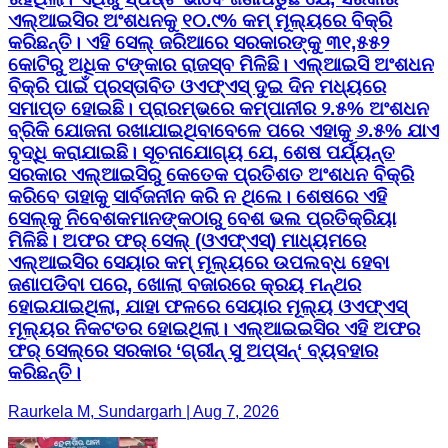
ଏଲ୍‌ଆଇସିର ଅଂଶଧନକୁ ୧୦.୯% କମ୍‌ ମୂଲ୍ୟରେ ବିକ୍ରି
କରିଛନ୍ତି। ଏହି ସେଲ୍‌ ଜରିଆରେ ସରକାରଙ୍କୁ ୩୧,୫୫୨
କୋଟିରୁ ଅଧିକ ଟଙ୍କାର ରାଜସ୍ବ ମିଳିଛି। ଏଲ୍‌ଆଇସି ଅଂଶଧନ
ବିକ୍ରି ପାଇଁ ପ୍ରସ୍ତାବିତ ଓଏଫ୍‌ଏସ୍‌ ଦୁଇ ଦିନ ମଧ୍ୟରେ
ସମାପ୍ତ ହୋଇଛି। ପ୍ରାରମ୍ଭରେ କମ୍ପାନୀର ୨.୫% ଅଂଶଧନ
ବ୍ରିକି ଯୋଜନା ରଖାଯାଇଥିବାବେଳେ ପରେ ଏହାକୁ ୬.୫% ଯାଏ
ବୃଦ୍ଧି କରାଯାଇଛି। ସୂଚନାଯୋଗ୍ୟ ଯେ, ଶେଷ ପର୍ଯ୍ୟନ୍ତ
ସରକାର ଏଲ୍‌ଆଇସିରୁ କେତେକ ପ୍ରତିଶତ ଅଂଶଧନ ବିକ୍ରି
କରିବେ ତାହାକୁ ସାର୍ବଜନୀନ କରି ନ ଥିଲେ। ଶେଷରେ ଏହି
ସେଲ୍‌କୁ ନିବେଶକମାନଙ୍କଠାରୁ ବେଶ ଭଲ ପ୍ରତିକ୍ରିୟା
ମିଳିଛି। ଅଫର ଫର୍ ସେଲ୍ (ଓଏଫ୍‌ଏସ୍‌) ମାଧ୍ୟମରେ
ଏଲ୍‌ଆଇସିର ସେୟାର କମ୍ ମୂଲ୍ୟରେ ଉପଲବ୍ଧ ହେବା
ଜଣାପଡିବା ପରେ, ଖୋଲା ବଜାରରେ କ୍ରୟ ମନ୍ଥର
ହୋଇଯାଇଥିଲା, ଯାହା ଫଳରେ ସେୟାର ମୂଲ୍ୟ ଓଏଫ୍‌ଏସ୍‌
ମୂଲ୍ୟର ନିକଟତର ହୋଇଥିଲା। ଏଲ୍‌ଆଇଇସିର ଏହି ଅଫର
ଫର୍ ସେଲ୍‌ରେ ସରକାର ‘ଗ୍ରୀନ୍ ସୁ ଅପ୍‌ସନ୍‌‘ ବ୍ୟବହାର
କରିଛନ୍ତି।
Raurkela M, Sundargarh | Aug 7, 2026