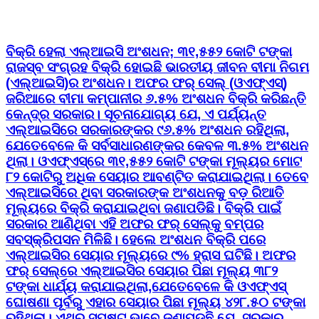
ବିକ୍ରି ହେଲା ଏଲ୍‌ଆଇସି ଅଂଶଧନ; ୩୧,୫୫୨ କୋଟି ଟଙ୍କା
ରାଜସ୍ବ ସଂଗ୍ରହ ବିକ୍ରି ହୋଇଛି ଭାରତୀୟ ଜୀବନ ବୀମା ନିଗମ
(ଏଲ୍‌ଆଇସି)ର ଅଂଶଧନ। ଅଫର ଫର୍ ସେଲ୍ (ଓଏଫ୍‌ଏସ୍‌)
ଜରିଆରେ ବୀମା କମ୍ପାନୀର ୬.୫% ଅଂଶଧନ ବିକ୍ରି କରିଛନ୍ତି
କେନ୍ଦ୍ର ସରକାର। ସୂଚନାଯୋଗ୍ୟ ଯେ, ଏ ପର୍ଯ୍ୟନ୍ତ
ଏଲ୍‌ଆଇସିରେ ସରକାରଙ୍କର ୯୬.୫% ଅଂଶଧନ ରହିଥିଲା,
ଯେତେବେଳେ କି ସର୍ବସାଧାରଣଙ୍କର କେବଳ ୩.୫% ଅଂଶଧନ
ଥିଲା। ଓଏଫ୍‌ଏସ୍‌ରେ ୩୧,୫୫୨ କୋଟି ଟଙ୍କା ମୂଲ୍ୟର ମୋଟ
୮୨ କୋଟିରୁ ଅଧିକ ସେୟାର ଆବଣ୍ଟିତ କରାଯାଇଥିଲା। ତେବେ
ଏଲ୍‌ଆଇସିରେ ଥିବା ସରକାରଙ୍କ ଅଂଶଧନକୁ ବଡ଼ ରିଆତି
ମୂଲ୍ୟରେ ବିକ୍ରି କରାଯାଇଥିବା ଜଣାପଡିଛି। ବିକ୍ରି ପାଇଁ
ସରକାର ଆଣିଥିବା ଏହି ଅଫର ଫର୍ ସେଲ୍‌କୁ ବମ୍ପର
ସବସ୍କ୍ରିପସନ ମିଳିଛି। ହେଲେ ଅଂଶଧନ ବିକ୍ରି ପରେ
ଏଲ୍‌ଆଇସିର ସେୟାର ମୂଲ୍ୟରେ ୯% ହ୍ରାସ ଘଟିଛି। ଅଫର
ଫର୍ ସେଲ୍‌ରେ ଏଲ୍‌ଆଇସିର ସେୟାର ପିଛା ମୂଲ୍ୟ ୩୮୨
ଟଙ୍କା ଧାର୍ଯ୍ୟ କରାଯାଇଥିଲା,ଯେତେବେଳେ କି ଓଏଫ୍‌ଏସ୍‌
ଘୋଷଣା ପୂର୍ବରୁ ଏହାର ସେୟାର ପିଛା ମୂଲ୍ୟ ୪୨୮.୫୦ ଟଙ୍କା
ରହିଥିଲା। ଏଥିରୁ ସ୍ପଷ୍ଟ ଭାବେ ଜଣାପଡୁଛି ଯେ, ସରକାର