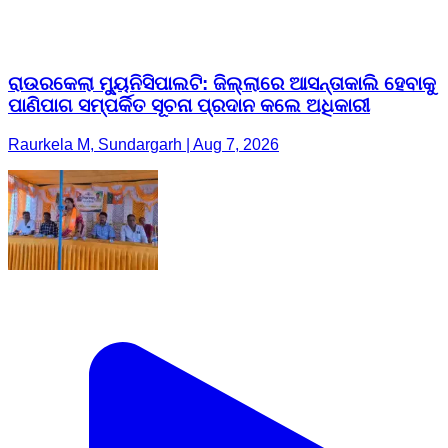
ରାଉରକେଲା ମ୍ୟୁନିସିପାଲଟି: ଜିଲ୍ଲାରେ ଆସନ୍ତାକାଲି ହେବାକୁ
ପାଣିପାଗ ସମ୍ପର୍କିତ ସୂଚନା ପ୍ରଦାନ କଲେ ଅଧିକାରୀ
Raurkela M, Sundargarh | Aug 7, 2026