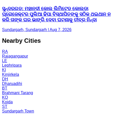
ସୁନ୍ଦରଗଡ: ମହାନଦୀ କୋଲ ଲିମିଟେଡ କୋଲଡା
ପ୍ରୋଜେକ୍ଟର ପୁଲିଆ ଢିପା ବିସ୍ଥାପିତଙ୍କୁ ସଠିକ ଥଇଥାନ ନ
କରି ତାଙ୍କ ଘର ଭାଙ୍ଗି ଦେବା ଘଟଣାକୁ ତୀବ୍ର ନିନ୍ଦା
Sundargarh, Sundargarh | Aug 7, 2026
Nearby Cities
RA
Rajagangapur
LE
Lephripara
KI
Kinjirkela
DH
Dharuadihi
BT
Brahmani Tarang
KO
Koida
ST
Sundargarh Town