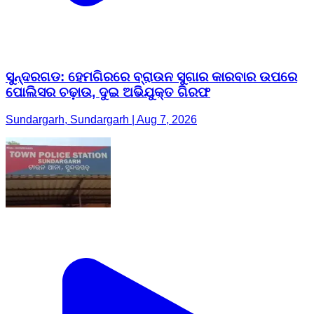
ସୁନ୍ଦରଗଡ: ହେମଗିରରେ ବ୍ରାଉନ ସୁଗାର କାରବାର ଉପରେ
ପୋଲିସର ଚଢ଼ାଉ, ଦୁଇ ଅଭିଯୁକ୍ତ ଗିରଫ
Sundargarh, Sundargarh | Aug 7, 2026