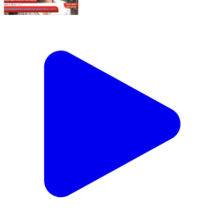
ରାଉରକେଲା; ରେଲୱେ ଷ୍ଟେସନ ରେ ଦେୟ ପାର୍କିଂ ନେଇଥିବା
ସଂସ୍ଥା ରେଲୱେ ପ୍ରଶାସନ ଉପରେ ଅସହଯୋଗ ଅଭିଯୋଗ
ଆଣି ଛାଡିଲା ପାର୍କିଂ? #smsnewsnetwork #rourkela