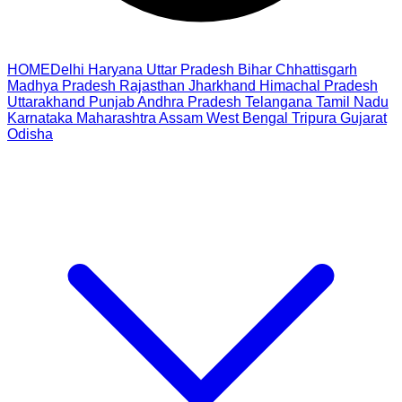
HOME
Delhi
Haryana
Uttar Pradesh
Bihar
Chhattisgarh
Madhya Pradesh
Rajasthan
Jharkhand
Himachal Pradesh
Uttarakhand
Punjab
Andhra Pradesh
Telangana
Tamil Nadu
Karnataka
Maharashtra
Assam
West Bengal
Tripura
Gujarat
Odisha