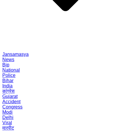
Jansamasya
News
Bjp
National
Police
Bihar
India
कांग्रेस
Gujarat
Accident
Congress
Modi
Delhi
Viral
मारपीट