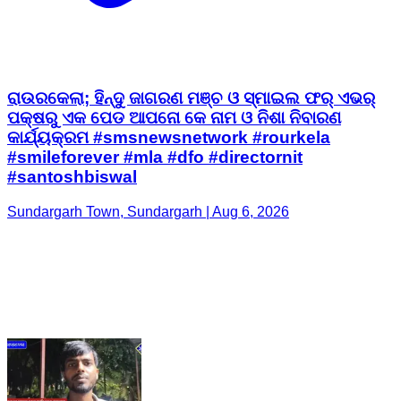
ରାଉରକେଲା; ହିନ୍ଦୁ ଜାଗରଣ ମଞ୍ଚ ଓ ସ୍ମାଇଲ ଫର୍ ଏଭର୍
ପକ୍ଷରୁ ଏକ ପେଡ ଆପନୋ କେ ନାମ ଓ ନିଶା ନିବାରଣ
କାର୍ଯ୍ୟକ୍ରମ #smsnewsnetwork #rourkela
#smileforever #mla #dfo #directornit
#santoshbiswal
Sundargarh Town, Sundargarh | Aug 6, 2026