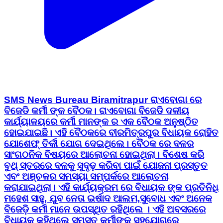
SMS News Bureau Biramitrapur ରାଏବୋଗା ରେ
ବିଜେଡି କର୍ମୀ ଙ୍କ ବୈଠକ। ରାଏବୋଗା ବିଜେଡି ଦଳୀୟ
କାର୍ଯ୍ୟାଳୟରେ କର୍ମୀ ମାନଙ୍କ ର ଏକ ବୈଠକ ଅନୁଷ୍ଠିତ
ହୋଇଯାଇଛି। ଏହି ବୈଠକରେ ବୀରମିତ୍ରପୁର ବିଧାୟକ ରୋହିତ
ଯୋଶେଫ୍ ତିର୍କୀ ଯୋଗ ଦେଇଥିଲେ। ବୈଠକ ରେ ଦଳର
ସାଂଗଠନିକ ବିଷୟରେ ଆଲୋଚନା ହୋଇଥିଲା। ବିଶେଷ କରି
ବୁଥ୍ ସ୍ତରରେ ଦଳକୁ ସୁଦୃଢ଼ କରିବା ପାଇଁ ଯୋଜନା ପ୍ରସ୍ତୁତ
ଏବଂ ଅଞ୍ଚଳର ସମସ୍ୟା ସମ୍ପର୍କରେ ଆଲୋଚନା
କରାଯାଇଥିଲା। ଏହି କାର୍ଯ୍ୟକ୍ରମ ରେ ବିଧାୟକ ଙ୍କ ପ୍ରତିନିଧି
ମହେଶ ସାହୁ, ଯୁବ ନେତା ଇର୍ଷାଦ ଆଲମ,ସୁବୋଧ ଏବଂ ଅନେକ
ବିଜେଡ଼ି କର୍ମୀ ମାନେ ଉପସ୍ଥିତ ରହିଥିଲେ । ଏହି ଅବସରରେ
ବିଧାୟକ କହିଥିଲେ ସମସ୍ତ କର୍ମୀଙ୍କ ସହଯୋଗରେ