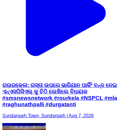
ରାଉରକେଲା; ରାସ୍ତା ଉପରେ ଭାରିଯାନ ପାର୍କିଂ ବନ୍ଦ ନେଇ
ଏନ୍ଏସପିସିଏଲ୍ କୁ ଚିଠି ଲେଖିଲେ ବିଧାୟକ
#smsnewsnetwork #rourkela #NSPCL #mla
#raghunathpalli #durgatanti
Sundargarh Town, Sundargarh | Aug 7, 2026