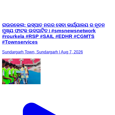
ରାଉରକେଲା; ଇସ୍ପାତ ନଗର ସେବା କାର୍ଯ୍ୟାଳୟ ର ନୂତନ
ମୁଖ୍ୟ ଫାଟକ ଉଦଘାଟିତ। #smsnewsnetwork
#rourkela #RSP #SAIL #EDHR #CGMTS
#Townservices
Sundargarh Town, Sundargarh | Aug 7, 2026