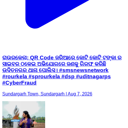
ରାଉରକେଲା; QR Code ଜରିଆରେ କୋଟି କୋଟି ଟଙ୍କା ର
ସାଇବର ଠକେଇ ଅଭିଯୋଗରେ ଜଣକୁ ଗିରଫ କରିଛି
ଉଦିତନଗର ଥାନା ପୋଲିସ। #smsnewsnetwork
#rourkela #sprourkela #dsp #uditnagarps
#CyberFraud
Sundargarh Town, Sundargarh | Aug 7, 2026