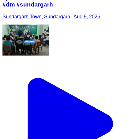
#dm #sundargarh
Sundargarh Town, Sundargarh | Aug 8, 2026