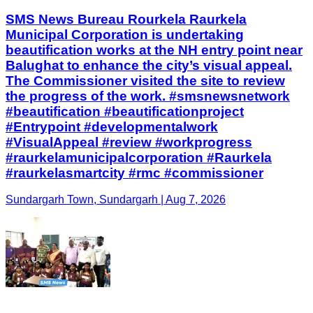
SMS News Bureau Rourkela Raurkela
Municipal Corporation is undertaking
beautification works at the NH entry point near
Balughat to enhance the city’s visual appeal.
The Commissioner visited the site to review
the progress of the work. #smsnewsnetwork
#beautification #beautificationproject
#Entrypoint #developmentalwork
#VisualAppeal #review #workprogress
#raurkelamunicipalcorporation #Raurkela
#raurkelasmartcity #rmc #commissioner
Sundargarh Town, Sundargarh | Aug 7, 2026