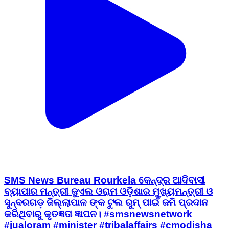
SMS News Bureau Rourkela କେନ୍ଦ୍ର ଆଦିବାସୀ
ବ୍ୟାପାର ମନ୍ତ୍ରୀ ଜୁଏଲ ଓରାମ ଓଡ଼ିଶାର ମୁଖ୍ୟମନ୍ତ୍ରୀ ଓ
ସୁନ୍ଦରଗଡ଼ ଜିଲ୍ଲାପାଳ ଙ୍କ ଟୁଲ ରୁମ୍ ପାଇଁ ଜମି ପ୍ରଦାନ
କରିଥିବାରୁ କୃତଜ୍ଞତା ଜ୍ଞାପନ। #smsnewsnetwork
#jualoram #minister #tribalaffairs #cmodisha