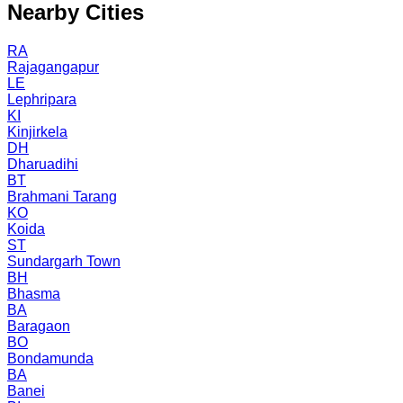
Nearby Cities
RA
Rajagangapur
LE
Lephripara
KI
Kinjirkela
DH
Dharuadihi
BT
Brahmani Tarang
KO
Koida
ST
Sundargarh Town
BH
Bhasma
BA
Baragaon
BO
Bondamunda
BA
Banei