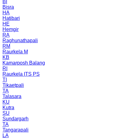
BI
Bisra
HA
Hatibari
HE
Hemgir
RA
Raghunathapali
RM
Raurkela M
KB
Kamarposh Balang
RI
Raurkela ITS PS
TI
Tikaetpali
TA
Talasara
KU
Kutra
SU
Sundargarh
TA
Tangarapali
LA