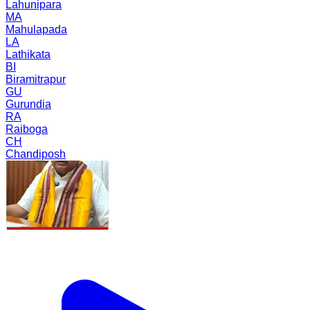
Lahunipara
MA
Mahulapada
LA
Lathikata
BI
Biramitrapur
GU
Gurundia
RA
Raiboga
CH
Chandiposh