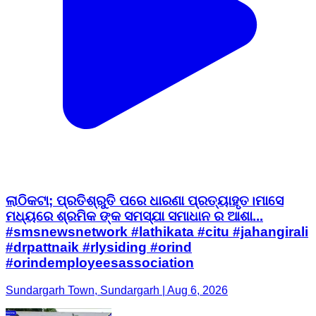
ଲାଠିକଟା; ପ୍ରତିଶ୍ରୁତି ପରେ ଧାରଣା ପ୍ରତ୍ୟାହୃତ।ମାସେ
ମଧ୍ୟରେ ଶ୍ରମିକ ଙ୍କ ସମସ୍ଯା ସମାଧାନ ର ଆଶା...
#smsnewsnetwork #lathikata #citu #jahangirali
#drpattnaik #rlysiding #orind
#orindemployeesassociation
Sundargarh Town, Sundargarh | Aug 6, 2026