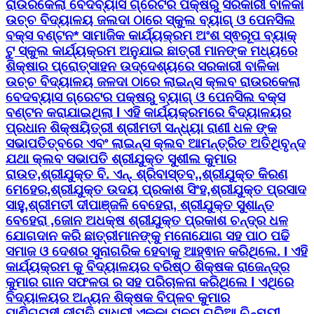
ରାଉରକେଲା ବେଦବ୍ୟାସ ଗ୍ରେଟର ପକ୍ଷରୁ ସରକାରୀ ବାଳିକା
ଉଚ୍ଚ ବିଦ୍ୟାଳୟ ଜଲଦା ଠାରେ ସ୍କୁଲ ବ୍ୟାଗ୍ ଓ ପେନସିଲ
ବକ୍ସ ବଣ୍ଟନ* ସାମାଜିକ କାର୍ଯ୍ୟକ୍ରମ ଅଂଶ ସ୍ଵରୂପ ବ୍ୟାକ୍
ଟୁ ସ୍କୁଲ କାର୍ଯ୍ୟକ୍ରମ ଅନୁଯାଇ ଛାତ୍ରୀ ମାନଙ୍କ ମଧ୍ୟରେ
ଶିକ୍ଷାର ପ୍ରୋତ୍ସାହନ ଉଦ୍ଦେଶ୍ୟରେ ସରକାରୀ ବାଳିକା
ଉଚ୍ଚ ବିଦ୍ୟାଳୟ ଜଳଦା ଠାରେ ଲାଇନ୍ସ କ୍ଲବ ରାଉରକେଲା
ବେଦବ୍ୟାସ ଗ୍ରେଟର ପକ୍ଷରୁ ବ୍ୟାଗ୍ ଓ ପେନସିଲ ବକ୍ସ
ବଣ୍ଟନ କରାଯାଇଥିଲା l ଏହି କାର୍ଯ୍ୟକ୍ରମରେ ବିଦ୍ୟାଳୟର
ପ୍ରଧାନ ଶିକ୍ଷୟିତ୍ରୀ ଶ୍ରୀମତୀ ସନ୍ଧ୍ୟା ରାଣୀ ଧଳ ଙ୍କ
ସଭାପତିତ୍ବରେ ଏବଂ ଲାଇନ୍ସ କ୍ଲବ ଆମନ୍ତ୍ରିତ ଅତିଥିବୃନ୍ଦ
ଯଥା କ୍ଲବ ସଭାପତି ଶ୍ରୀଯୁକ୍ତ ସୁଶୀଲ କୁମାର
ରାଉତ,ଶ୍ରୀଯୁକ୍ତ ବି. ଏନ୍. ଶ୍ରିବାସ୍ତବ,,ଶ୍ରୀଯୁକ୍ତ କିରଣ
ମେହେର,ଶ୍ରୀଯୁକ୍ତ ଉଦୟ ପ୍ରକାଶ ସିଂହ,ଶ୍ରୀଯୁକ୍ତ ପ୍ରସାଦ
ସାହୁ,ଶ୍ରୀମତୀ ଦୀପାଞ୍ଜଳି ବେହେରା, ଶ୍ରୀଯୁକ୍ତ ସୁଶାନ୍ତ
ବେହେରା ,ଜୋନ ଅଧକ୍ଷ ଶ୍ରୀଯୁକ୍ତ ପ୍ରକାଶ ଚନ୍ଦ୍ର ଧଳ
ଯୋଗଦାନ କରି ଛାତ୍ରୀମାନଙ୍କୁ ମନୋଯୋଗ ସହ ପାଠ ପଢି
ସମାଜ ଓ ଦେଶର ସୁନାଗରିକ ହେବାକୁ ଆହ୍ଵାନ କରିଥିଲେ. I ଏହି
କାର୍ଯ୍ୟକ୍ରମ କୁ ବିଦ୍ୟାଳୟର ବରିଷ୍ଠ ଶିକ୍ଷକ ରାଜେନ୍ଦ୍ର
କୁମାର ଗାନ ସଫଳତା ର ସହ ପରିଚାଳନା କରିଥିଲେ l ଏଥିରେ
ବିଦ୍ୟାଳୟର ଅନ୍ୟନ ଶିକ୍ଷକ ବିପ୍ଳବ କୁମାର
ପାଣିଗ୍ରାହୀ,ଦୀପ୍ତି ମାଧୁରୀ ଏକ୍କା,ପୁନମ ଗୁରିଆ,ଚିନ୍ମୟୀ