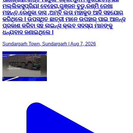
ମଲ୍ଲିକସୁପ୍ରିୟl ବେହେରା,ଗୁଞ୍ଜନ ବୁଡୁ,ରଶ୍ମି ରେଖା
ମହାନ୍ତ,ରେଣୁକା ଦାସ ,ଅମ୍ବି ଲତା ମହାକୁଡ ଆଦି ସହଯୋଗ
କରିଥିଲେ l ଉପସ୍ଥିତ ଛାତ୍ରୀ ମାନେ ଉପହାର୍ ପାଇ ଆନନ୍ଦ
ପ୍ରକାଶ କରିବା ସହ ଲାଇନ୍ସ କ୍ଲବ ସଦସ୍ୟ ମାନଙ୍କୁ
ଧନ୍ୟବାଦ ଜଣାଇଥିଲେ l
Sundargarh Town, Sundargarh | Aug 7, 2026