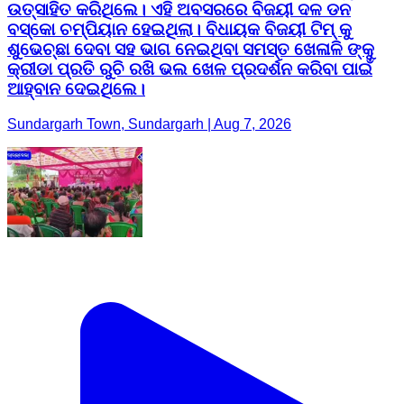
ଉତ୍ସାହିତ କରିଥିଲେ। ଏହି ଅବସରରେ ବିଜୟୀ ଦଳ ଡନ
ବସ୍କୋ ଚମ୍ପିୟାନ ହେଇଥିଲା। ବିଧାୟକ ବିଜୟୀ ଟିମ୍ କୁ
ଶୁଭେଚ୍ଛା ଦେବା ସହ ଭାଗ ନେଇଥିବା ସମସ୍ତ ଖେଳାଳି ଙ୍କୁ
କ୍ରୀଡା ପ୍ରତି ରୁଚି ରଖି ଭଲ ଖେଳ ପ୍ରଦର୍ଶନ କରିବା ପାଇଁ
ଆହ୍ବାନ ଦେଇଥିଲେ।
Sundargarh Town, Sundargarh | Aug 7, 2026