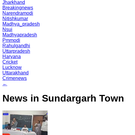
Jharkhand
Breakingnews
Narendramodi
Nitishkumar
Madhya_pradesh
Nsui
Madhyapradesh
Pmmodi
Rahulgandhi
Uttarpradesh
Haryana
Cricket
Lucknow
Uttarakhand
Crimenews
←
News in Sundargarh Town