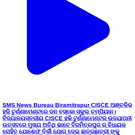
SMS News Bureau Biramitrapur CISCE ଆଞ୍ଚଳିକ
ହକି ଟୁର୍ଣ୍ଣାମେଣ୍ଟରେ ଡନ ବସ୍କୋ ସ୍କୁଲ ଚମ୍ପିୟାନ।
ବିଦ୍ୟାଳୟସ୍ତରୀୟ CISCE ହକି ଟୁର୍ଣ୍ଣାମେଣ୍ଟର ଉଦଯାପନୀ
ଉତ୍ସବରେ ମୁଖ୍ୟ ଅତିଥି ଭାବେ ବିରମିତ୍ରପୁର ର ବିଧାୟକ
ରୋହିତ ଯୋଶେଫ୍ ତିର୍କୀ ଯୋଗ ଦେଇ ଛାତ୍ରଛାତ୍ରୀ ଙ୍କୁ