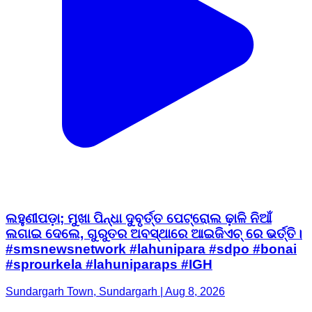
ଲହୁଣୀପଡ଼ା; ମୁଖା ପିନ୍ଧା ଦୁବୃର୍ତ୍ତ ପେଟ୍ରୋଲ ଢ଼ାଳି ନିଆଁ
ଲଗାଇ ଦେଲେ, ଗୁରୁତର ଅବସ୍ଥାରେ ଆଇଜିଏଚ୍ ରେ ଭର୍ତ୍ତି।
#smsnewsnetwork #lahunipara #sdpo #bonai
#sprourkela #lahuniparaps #IGH
Sundargarh Town, Sundargarh | Aug 8, 2026