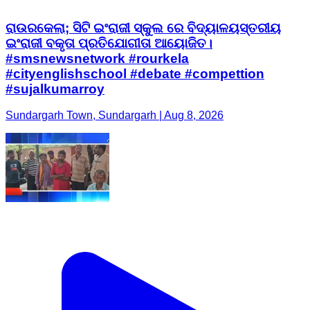
ରାଉରକେଲା; ସିଟି ଇଂରାଜୀ ସ୍କୁଲ ରେ ବିଦ୍ୟାଳୟସ୍ତରୀୟ
ଇଂରାଜୀ ବକୃତା ପ୍ରତିଯୋଗୀତା ଆୟୋଜିତ।
#smsnewsnetwork #rourkela
#cityenglishschool #debate #compettion
#sujalkumarroy
Sundargarh Town, Sundargarh | Aug 8, 2026