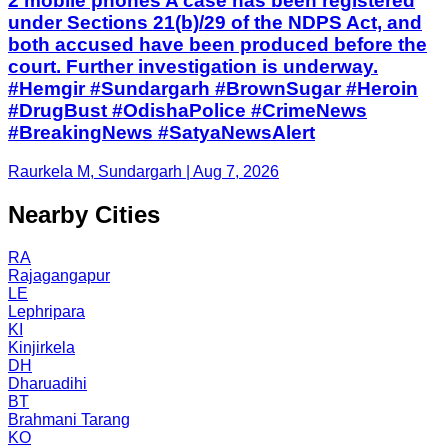
2 mobile phones A case has been registered
under Sections 21(b)/29 of the NDPS Act, and
both accused have been produced before the
court. Further investigation is underway.
#Hemgir #Sundargarh #BrownSugar #Heroin
#DrugBust #OdishaPolice #CrimeNews
#BreakingNews #SatyaNewsAlert
Raurkela M, Sundargarh | Aug 7, 2026
Nearby Cities
RA
Rajagangapur
LE
Lephripara
KI
Kinjirkela
DH
Dharuadihi
BT
Brahmani Tarang
KO