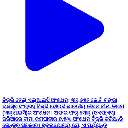
ବିକ୍ରି ହେଲା ଏଲ୍‌ଆଇସି ଅଂଶଧନ; ୩୧,୫୫୨ କୋଟି ଟଙ୍କା
ରାଜସ୍ବ ସଂଗ୍ରହ ବିକ୍ରି ହୋଇଛି ଭାରତୀୟ ଜୀବନ ବୀମା ନିଗମ
(ଏଲ୍‌ଆଇସି)ର ଅଂଶଧନ। ଅଫର ଫର୍ ସେଲ୍ (ଓଏଫ୍‌ଏସ୍‌)
ଜରିଆରେ ବୀମା କମ୍ପାନୀର ୬.୫% ଅଂଶଧନ ବିକ୍ରି କରିଛନ୍ତି
କେନ୍ଦ୍ର ସରକାର। ସୂଚନାଯୋଗ୍ୟ ଯେ, ଏ ପର୍ଯ୍ୟନ୍ତ