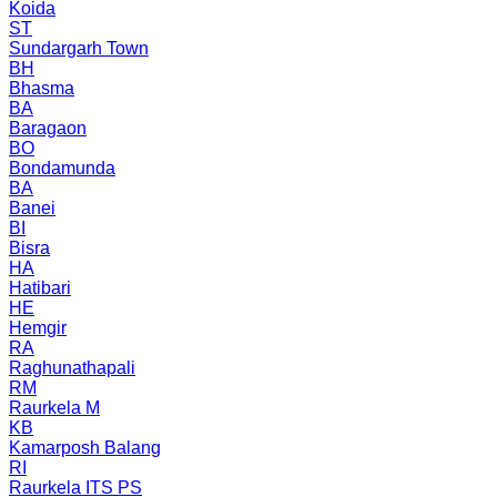
Koida
ST
Sundargarh Town
BH
Bhasma
BA
Baragaon
BO
Bondamunda
BA
Banei
BI
Bisra
HA
Hatibari
HE
Hemgir
RA
Raghunathapali
RM
Raurkela M
KB
Kamarposh Balang
RI
Raurkela ITS PS