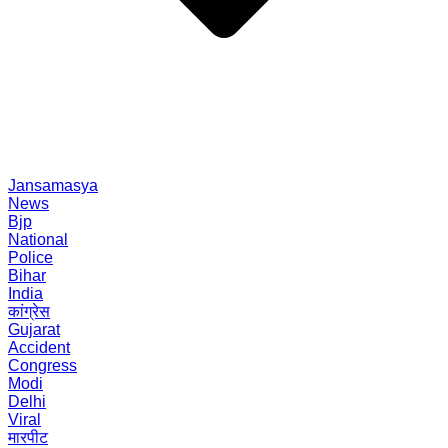
Jansamasya
News
Bjp
National
Police
Bihar
India
कांग्रेस
Gujarat
Accident
Congress
Modi
Delhi
Viral
मारपीट