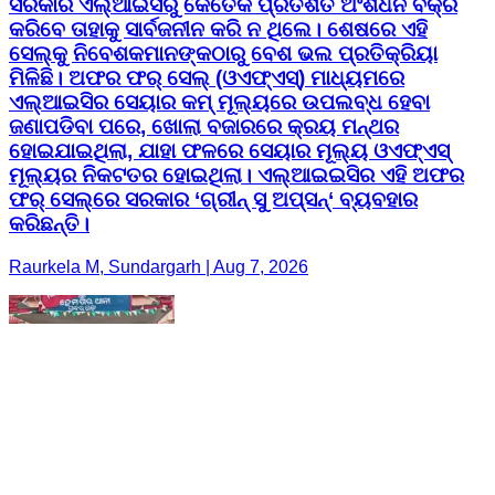
ସରକାର ଏଲ୍‌ଆଇସିରୁ କେତେକ ପ୍ରତିଶତ ଅଂଶଧନ ବିକ୍ରି
କରିବେ ତାହାକୁ ସାର୍ବଜନୀନ କରି ନ ଥିଲେ। ଶେଷରେ ଏହି
ସେଲ୍‌କୁ ନିବେଶକମାନଙ୍କଠାରୁ ବେଶ ଭଲ ପ୍ରତିକ୍ରିୟା
ମିଳିଛି। ଅଫର ଫର୍ ସେଲ୍ (ଓଏଫ୍‌ଏସ୍‌) ମାଧ୍ୟମରେ
ଏଲ୍‌ଆଇସିର ସେୟାର କମ୍ ମୂଲ୍ୟରେ ଉପଲବ୍ଧ ହେବା
ଜଣାପଡିବା ପରେ, ଖୋଲା ବଜାରରେ କ୍ରୟ ମନ୍ଥର
ହୋଇଯାଇଥିଲା, ଯାହା ଫଳରେ ସେୟାର ମୂଲ୍ୟ ଓଏଫ୍‌ଏସ୍‌
ମୂଲ୍ୟର ନିକଟତର ହୋଇଥିଲା। ଏଲ୍‌ଆଇଇସିର ଏହି ଅଫର
ଫର୍ ସେଲ୍‌ରେ ସରକାର ‘ଗ୍ରୀନ୍ ସୁ ଅପ୍‌ସନ୍‌‘ ବ୍ୟବହାର
କରିଛନ୍ତି।
Raurkela M, Sundargarh | Aug 7, 2026