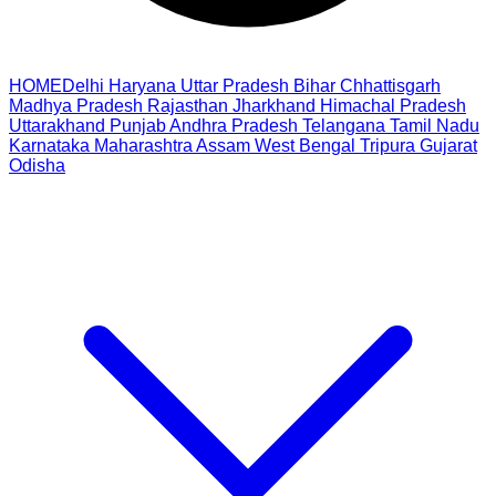
HOME
Delhi
Haryana
Uttar Pradesh
Bihar
Chhattisgarh
Madhya Pradesh
Rajasthan
Jharkhand
Himachal Pradesh
Uttarakhand
Punjab
Andhra Pradesh
Telangana
Tamil Nadu
Karnataka
Maharashtra
Assam
West Bengal
Tripura
Gujarat
Odisha