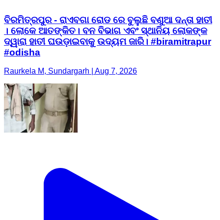
ବିରମିତ୍ରପୁର - ରାଏବଗା ରୋଡ ରେ ବୁଲୁଛି ବଣୁଆ ଦନ୍ତା ହାତୀ
। ଲୋକେ ଆତଙ୍କିତ। ବନ ବିଭାଗ ଏବଂ ସ୍ଥାନିୟ ଲୋକଙ୍କ
ଦ୍ୱାରା ହାତୀ ଘଉଡ଼ାଇବାକୁ ଉଦ୍ୟମ ଜାରି। #biramitrapur
#odisha
Raurkela M, Sundargarh | Aug 7, 2026