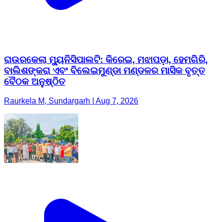
ରାଉରକେଲା ମ୍ୟୁନିସିପାଲଟି: କିରେଇ, ମଝାପଡ଼ା, ହେମଗିରି,
ବାଲିଶଙ୍କରା ଏବଂ ବିଲେଇମୁଣ୍ଡା ମଣ୍ଡଳର ମାସିକ ବୃତ୍ତ
ବୈଠକ ଅନୁଷ୍ଠିତ
Raurkela M, Sundargarh | Aug 7, 2026