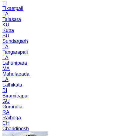
TI
Tikaetpali
TA
Talasara
KU
Kutra
SU
Sundargarh
TA
Tangarapali
LA
Lahunipara
MA
Mahulapada
LA
Lathikata
BI
Biramitrapur
GU
Gurundia
RA
Raiboga
CH
Chandiposh