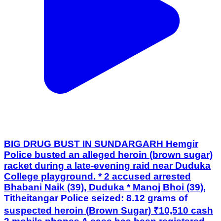
BIG DRUG BUST IN SUNDARGARH Hemgir
Police busted an alleged heroin (brown sugar)
racket during a late-evening raid near Duduka
College playground. * 2 accused arrested
Bhabani Naik (39), Duduka * Manoj Bhoi (39),
Titheitangar Police seized: 8.12 grams of
suspected heroin (Brown Sugar) ₹10,510 cash