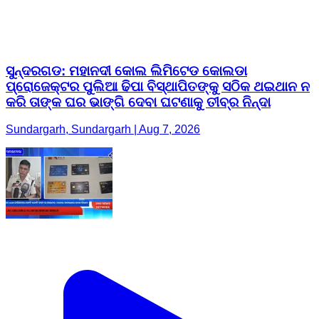
ସୁନ୍ଦରଗଡ: ମହାନଦୀ କୋଲ ଲିମିଟେଡ କୋଲଡା
ପ୍ରୋଜେକ୍ଟର ପୁଲିଆ ଢିପା ବିସ୍ଥାପିତଙ୍କୁ ସଠିକ ଥଇଥାନ ନ
କରି ତାଙ୍କ ଘର ଭାଙ୍ଗି ଦେବା ଘଟଣାକୁ ତୀବ୍ର ନିନ୍ଦା
Sundargarh, Sundargarh | Aug 7, 2026