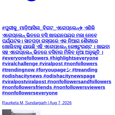
#ପୁରୀକୁ_ମାଡ଼ିଆସିଲା_ବିରାଟ_ଏରୋପ୍ଲେନ୍✈️ ଏଣିକି
ଏରୋପ୍ଲେନ୍‌ ଭିତରେ ବସି ଖାଦ୍ୟପେୟର ମଜା ନେବେ
ପର୍ଯ୍ୟଟକ। ସାତପଡ଼ା ରାସ୍ତାରେ ଏକ ନିଆରା ଶୈଳୀରେ
ଖୋଲିବାକୁ ଯାଉଛି ଏହି ଏରୋପ୍ଲେନ୍‌ ରେଷ୍ଟୁରାଣ୍ଟ । ଖାଇବା
ସହ ଏରୋପ୍ଲେନ୍‌ ଭିତରେ ବସିବାର ମିଳିବ ନୂଆ ଅନୁଭୂତି ।
#everyonefollowers #highlightseveryone
#viralchallenge #viralpost #nonfollowers
#trendingnow #foryoupageシ #treanding
#odishacitynews #odishacitynewspage
#viralpostviralpost #nonfollowersandfollowers
#nonfollowersfriends #nonfollowersviewers
#nonfollowerseveryone
Raurkela M, Sundargarh | Aug 7, 2026