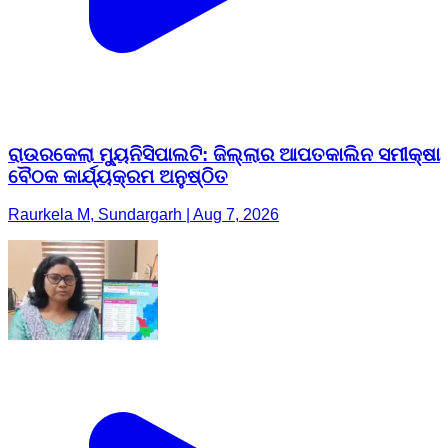
ରାଉରକେଲା ମ୍ୟୁନିସିପାଲଟି: ଜିଲ୍ଲାର ଆପତକାଲିନ ସମୀକ୍ଷା
ବୈଠକ କାର୍ଯ୍ୟକ୍ରମ ଅନୁଷ୍ଠିତ
Raurkela M, Sundargarh | Aug 7, 2026