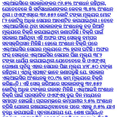
ଏଲ୍‌ଆଇସିରେ ସରକାରଙ୍କର ୯୬.୫% ଅଂଶଧନ ରହିଥିଲା,
ଯେତେବେଳେ କି ସର୍ବସାଧାରଣଙ୍କର କେବଳ ୩.୫% ଅଂଶଧନ
ଥିଲା। ଓଏଫ୍‌ଏସ୍‌ରେ ୩୧,୫୫୨ କୋଟି ଟଙ୍କା ମୂଲ୍ୟର ମୋଟ
୮୨ କୋଟିରୁ ଅଧିକ ସେୟାର ଆବଣ୍ଟିତ କରାଯାଇଥିଲା। ତେବେ
ଏଲ୍‌ଆଇସିରେ ଥିବା ସରକାରଙ୍କ ଅଂଶଧନକୁ ବଡ଼ ରିଆତି
ମୂଲ୍ୟରେ ବିକ୍ରି କରାଯାଇଥିବା ଜଣାପଡିଛି। ବିକ୍ରି ପାଇଁ
ସରକାର ଆଣିଥିବା ଏହି ଅଫର ଫର୍ ସେଲ୍‌କୁ ବମ୍ପର
ସବସ୍କ୍ରିପସନ ମିଳିଛି। ହେଲେ ଅଂଶଧନ ବିକ୍ରି ପରେ
ଏଲ୍‌ଆଇସିର ସେୟାର ମୂଲ୍ୟରେ ୯% ହ୍ରାସ ଘଟିଛି। ଅଫର
ଫର୍ ସେଲ୍‌ରେ ଏଲ୍‌ଆଇସିର ସେୟାର ପିଛା ମୂଲ୍ୟ ୩୮୨
ଟଙ୍କା ଧାର୍ଯ୍ୟ କରାଯାଇଥିଲା,ଯେତେବେଳେ କି ଓଏଫ୍‌ଏସ୍‌
ଘୋଷଣା ପୂର୍ବରୁ ଏହାର ସେୟାର ପିଛା ମୂଲ୍ୟ ୪୨୮.୫୦ ଟଙ୍କା
ରହିଥିଲା। ଏଥିରୁ ସ୍ପଷ୍ଟ ଭାବେ ଜଣାପଡୁଛି ଯେ, ସରକାର
ଏଲ୍‌ଆଇସିର ଅଂଶଧନକୁ ୧୦.୯% କମ୍‌ ମୂଲ୍ୟରେ ବିକ୍ରି
କରିଛନ୍ତି। ଏହି ସେଲ୍‌ ଜରିଆରେ ସରକାରଙ୍କୁ ୩୧,୫୫୨
କୋଟିରୁ ଅଧିକ ଟଙ୍କାର ରାଜସ୍ବ ମିଳିଛି। ଏଲ୍‌ଆଇସି ଅଂଶଧନ
ବିକ୍ରି ପାଇଁ ପ୍ରସ୍ତାବିତ ଓଏଫ୍‌ଏସ୍‌ ଦୁଇ ଦିନ ମଧ୍ୟରେ
ସମାପ୍ତ ହୋଇଛି। ପ୍ରାରମ୍ଭରେ କମ୍ପାନୀର ୨.୫% ଅଂଶଧନ
ବ୍ରିକି ଯୋଜନା ରଖାଯାଇଥିବାବେଳେ ପରେ ଏହାକୁ ୬.୫% ଯାଏ
ବୃଦ୍ଧି କରାଯାଇଛି। ସୂଚନାଯୋଗ୍ୟ ଯେ, ଶେଷ ପର୍ଯ୍ୟନ୍ତ