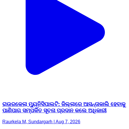
ରାଉରକେଲା ମ୍ୟୁନିସିପାଲଟି: ଜିଲ୍ଲାରେ ଆସନ୍ତାକାଲି ହେବାକୁ
ପାଣିପାଗ ସମ୍ପର୍କିତ ସୂଚନା ପ୍ରଦାନ କଲେ ଅଧିକାରୀ
Raurkela M, Sundargarh | Aug 7, 2026