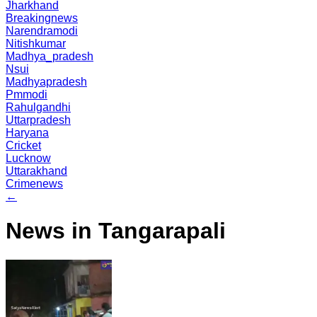
Jharkhand
Breakingnews
Narendramodi
Nitishkumar
Madhya_pradesh
Nsui
Madhyapradesh
Pmmodi
Rahulgandhi
Uttarpradesh
Haryana
Cricket
Lucknow
Uttarakhand
Crimenews
←
News in Tangarapali