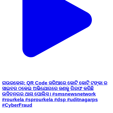
ରାଉରକେଲା; QR Code ଜରିଆରେ କୋଟି କୋଟି ଟଙ୍କା ର
ସାଇବର ଠକେଇ ଅଭିଯୋଗରେ ଜଣକୁ ଗିରଫ କରିଛି
ଉଦିତନଗର ଥାନା ପୋଲିସ। #smsnewsnetwork
#rourkela #sprourkela #dsp #uditnagarps
#CyberFraud