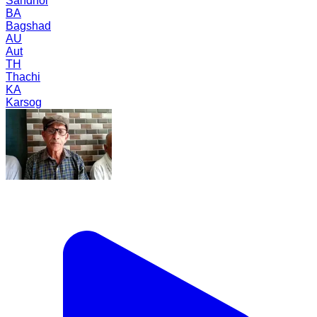
Sandhol
BA
Bagshad
AU
Aut
TH
Thachi
KA
Karsog