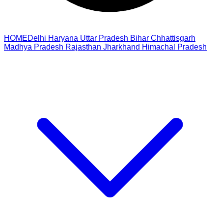
HOME
Delhi
Haryana
Uttar Pradesh
Bihar
Chhattisgarh
Madhya Pradesh
Rajasthan
Jharkhand
Himachal Pradesh