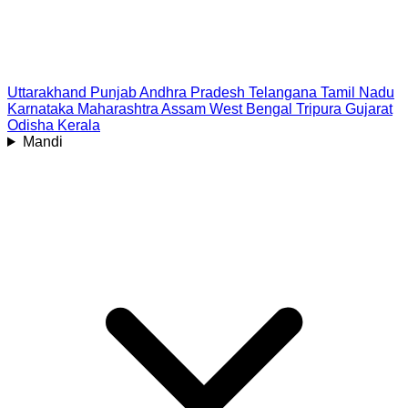
Uttarakhand
Punjab
Andhra Pradesh
Telangana
Tamil Nadu
Karnataka
Maharashtra
Assam
West Bengal
Tripura
Gujarat
Odisha
Kerala
Mandi