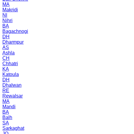
MA
Makridi
NI
Nihri
BA
Bagachnogi
DH
Dharmpur
AS
Ashla
CH
Chhatri
KA
Katoula
DH
Dhalwan
RE
Rewalsar
MA
Mandi
BA
Balh
SA
Sarkaghat
JO