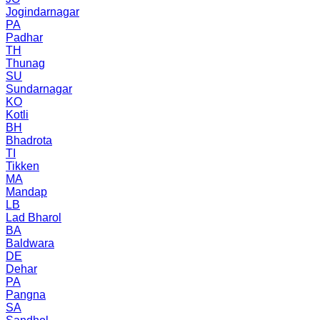
Jogindarnagar
PA
Padhar
TH
Thunag
SU
Sundarnagar
KO
Kotli
BH
Bhadrota
TI
Tikken
MA
Mandap
LB
Lad Bharol
BA
Baldwara
DE
Dehar
PA
Pangna
SA