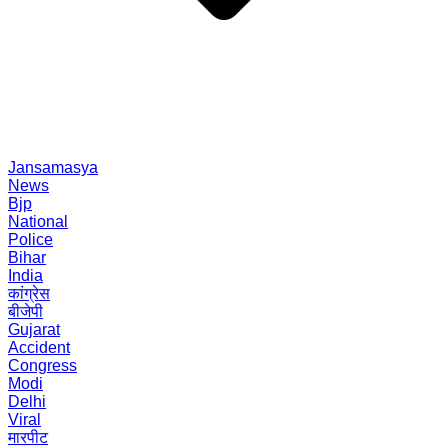
Jansamasya
News
Bjp
National
Police
Bihar
India
कांग्रेस
बीजेपी
Gujarat
Accident
Congress
Modi
Delhi
Viral
मारपीट