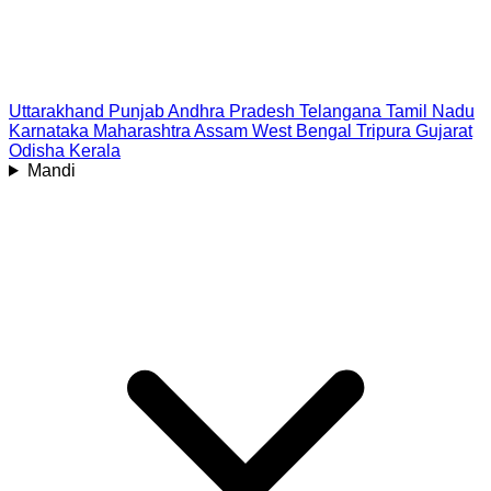
Uttarakhand
Punjab
Andhra Pradesh
Telangana
Tamil Nadu
Karnataka
Maharashtra
Assam
West Bengal
Tripura
Gujarat
Odisha
Kerala
Mandi