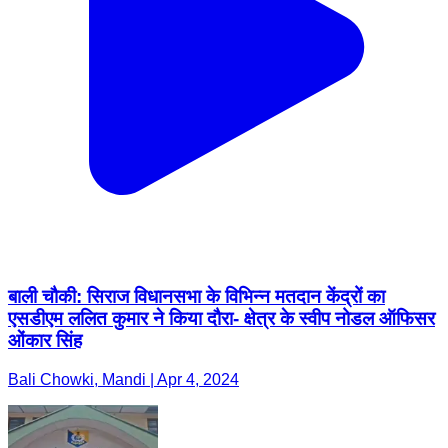
बाली चौकी: सिराज विधानसभा के विभिन्न मतदान केंद्रों का
एसडीएम ललित कुमार ने किया दौरा- क्षेत्र के स्वीप नोडल ऑफिसर
ओंकार सिंह
Bali Chowki, Mandi | Apr 4, 2024