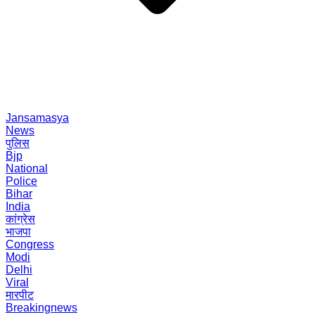
Jansamasya
News
पुलिस
Bjp
National
Police
Bihar
India
कांग्रेस
भाजपा
Congress
Modi
Delhi
Viral
मारपीट
Breakingnews