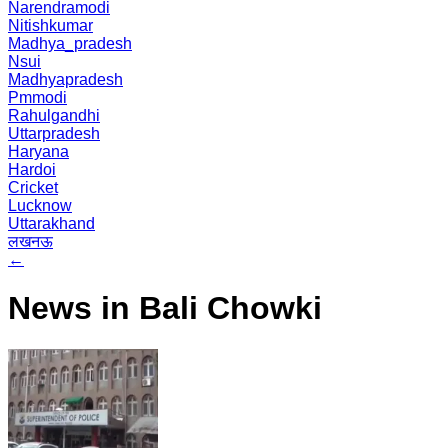
Narendramodi
Nitishkumar
Madhya_pradesh
Nsui
Madhyapradesh
Pmmodi
Rahulgandhi
Uttarpradesh
Haryana
Hardoi
Cricket
Lucknow
Uttarakhand
लखनऊ
←
News in Bali Chowki