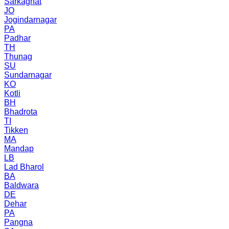
Sarkaghat
JO
Jogindarnagar
PA
Padhar
TH
Thunag
SU
Sundarnagar
KO
Kotli
BH
Bhadrota
TI
Tikken
MA
Mandap
LB
Lad Bharol
BA
Baldwara
DE
Dehar
PA
Pangna