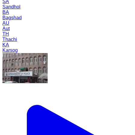
SA
Sandhol
BA
Bagshad
AU
Aut
TH
Thachi
KA
Karsog