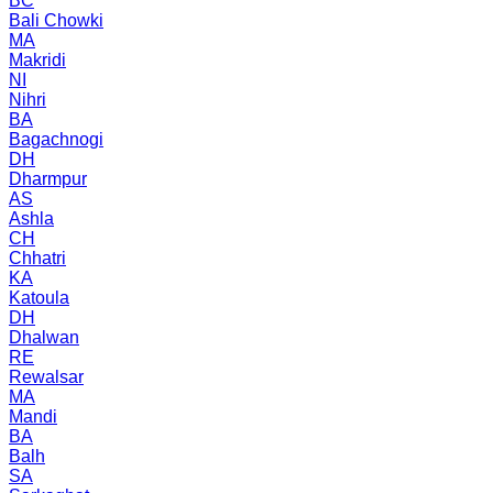
BC
Bali Chowki
MA
Makridi
NI
Nihri
BA
Bagachnogi
DH
Dharmpur
AS
Ashla
CH
Chhatri
KA
Katoula
DH
Dhalwan
RE
Rewalsar
MA
Mandi
BA
Balh
SA