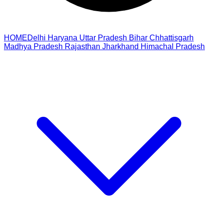
HOME
Delhi
Haryana
Uttar Pradesh
Bihar
Chhattisgarh
Madhya Pradesh
Rajasthan
Jharkhand
Himachal Pradesh