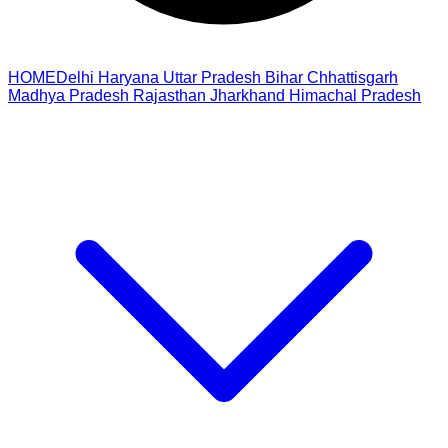
HOME
Delhi
Haryana
Uttar Pradesh
Bihar
Chhattisgarh
Madhya Pradesh
Rajasthan
Jharkhand
Himachal Pradesh