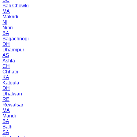
BC
Bali Chowki
MA
Makridi
NI
Nihri
BA
Bagachnogi
DH
Dharmpur
AS
Ashla
CH
Chhatri
KA
Katoula
DH
Dhalwan
RE
Rewalsar
MA
Mandi
BA
Balh
SA