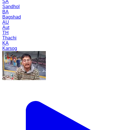
SA
Sandhol
BA
Bagshad
AU
Aut
TH
Thachi
KA
Karsog