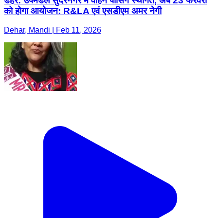
डेहर: उपमंडल सुंदरनगर में वाहन पासिंग स्थगित, अब 23 फरवरी
को होगा आयोजन: R&LA एवं एसडीएम अमर नेगी
Dehar, Mandi | Feb 11, 2026