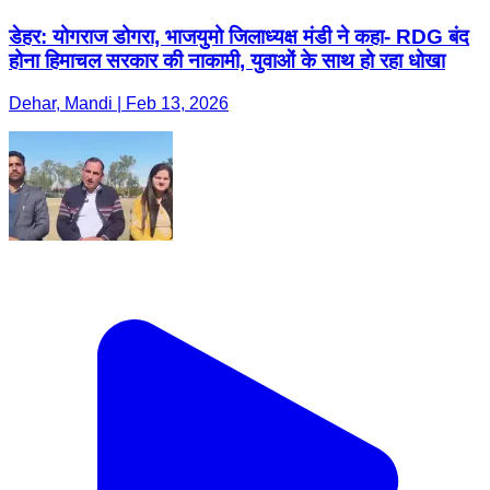
डेहर: योगराज डोगरा, भाजयुमो जिलाध्यक्ष मंडी ने कहा- RDG बंद
होना हिमाचल सरकार की नाकामी, युवाओं के साथ हो रहा धोखा
Dehar, Mandi | Feb 13, 2026