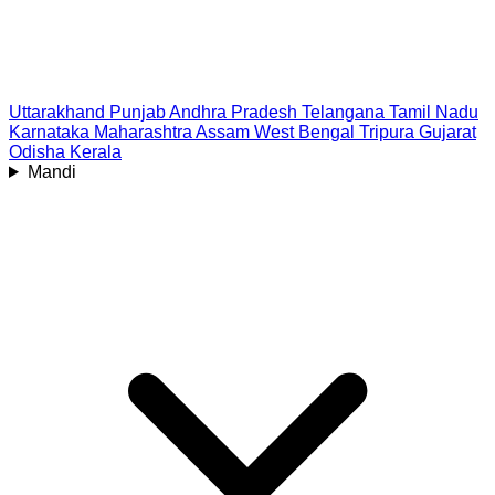
Uttarakhand
Punjab
Andhra Pradesh
Telangana
Tamil Nadu
Karnataka
Maharashtra
Assam
West Bengal
Tripura
Gujarat
Odisha
Kerala
Mandi