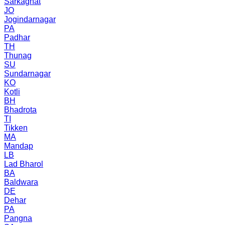
Sarkaghat
JO
Jogindarnagar
PA
Padhar
TH
Thunag
SU
Sundarnagar
KO
Kotli
BH
Bhadrota
TI
Tikken
MA
Mandap
LB
Lad Bharol
BA
Baldwara
DE
Dehar
PA
Pangna