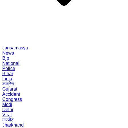
Jansamasya
News
Bjp
National
Police
Bihar
India
कांग्रेस
Gujarat
Accident
Congress
Modi
Delhi
Viral
मारपीट
Jharkhand