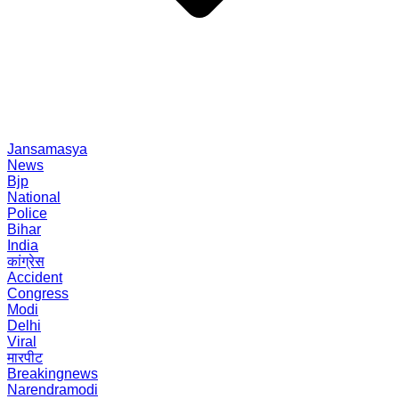
Jansamasya
News
Bjp
National
Police
Bihar
India
कांग्रेस
Accident
Congress
Modi
Delhi
Viral
मारपीट
Breakingnews
Narendramodi