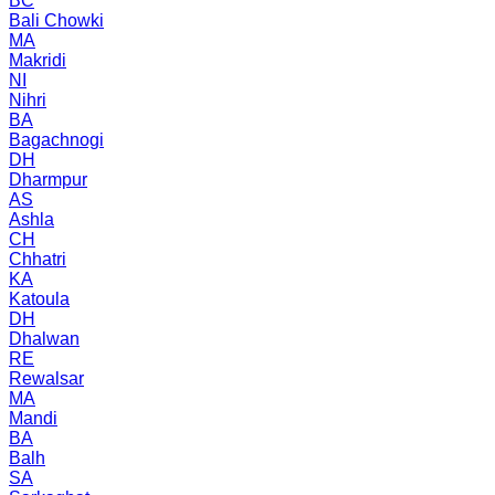
BC
Bali Chowki
MA
Makridi
NI
Nihri
BA
Bagachnogi
DH
Dharmpur
AS
Ashla
CH
Chhatri
KA
Katoula
DH
Dhalwan
RE
Rewalsar
MA
Mandi
BA
Balh
SA