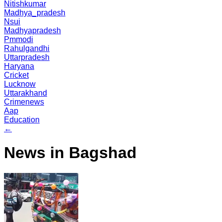
Nitishkumar
Madhya_pradesh
Nsui
Madhyapradesh
Pmmodi
Rahulgandhi
Uttarpradesh
Haryana
Cricket
Lucknow
Uttarakhand
Crimenews
Aap
Education
←
News in Bagshad