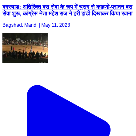
बगस्याड: अतिरिक्त बस सेवा के रूप में चुराग से काहणो-प्रानन बस
सेवा शुरू, कांग्रेस नेता महेश राज ने हरी झंडी दिखाकर किया रवाना
Bagshad, Mandi | May 11, 2023