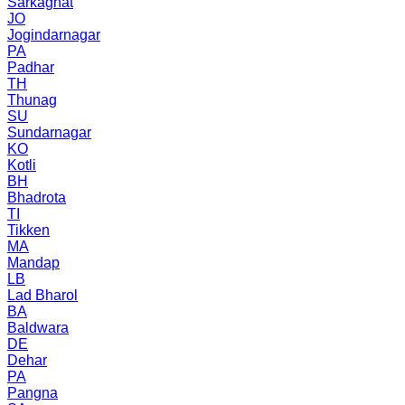
Sarkaghat
JO
Jogindarnagar
PA
Padhar
TH
Thunag
SU
Sundarnagar
KO
Kotli
BH
Bhadrota
TI
Tikken
MA
Mandap
LB
Lad Bharol
BA
Baldwara
DE
Dehar
PA
Pangna