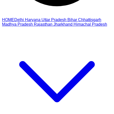
HOME
Delhi
Haryana
Uttar Pradesh
Bihar
Chhattisgarh
Madhya Pradesh
Rajasthan
Jharkhand
Himachal Pradesh