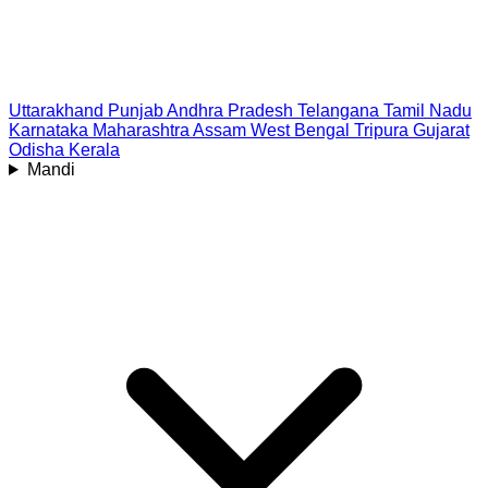
Uttarakhand
Punjab
Andhra Pradesh
Telangana
Tamil Nadu
Karnataka
Maharashtra
Assam
West Bengal
Tripura
Gujarat
Odisha
Kerala
Mandi