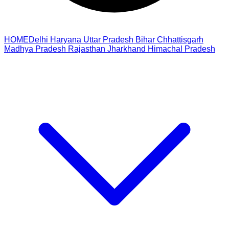
HOME
Delhi
Haryana
Uttar Pradesh
Bihar
Chhattisgarh
Madhya Pradesh
Rajasthan
Jharkhand
Himachal Pradesh