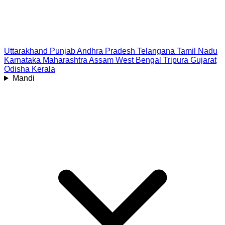
Uttarakhand
Punjab
Andhra Pradesh
Telangana
Tamil Nadu
Karnataka
Maharashtra
Assam
West Bengal
Tripura
Gujarat
Odisha
Kerala
Mandi