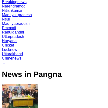
Breakingnews
Narendramodi
Nitishkumar
Madhya_pradesh
Nsui
Madhyapradesh
Pmmodi
Rahulgandhi
Uttarpradesh
Haryana
Cricket
Lucknow
Uttarakhand
Crimenews
←
News in Pangna