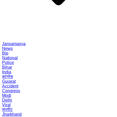
Jansamasya
News
Bjp
National
Police
Bihar
India
कांग्रेस
Gujarat
Accident
Congress
Modi
Delhi
Viral
मारपीट
Jharkhand