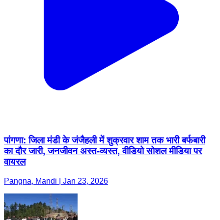
पांगणा: जिला मंडी के जंजैहली में शुक्रवार शाम तक भारी बर्फबारी
का दौर जारी, जनजीवन अस्त-व्यस्त, वीडियो सोशल मीडिया पर
वायरल
Pangna, Mandi | Jan 23, 2026