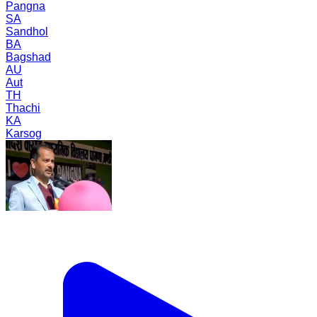
Pangna
SA
Sandhol
BA
Bagshad
AU
Aut
TH
Thachi
KA
Karsog