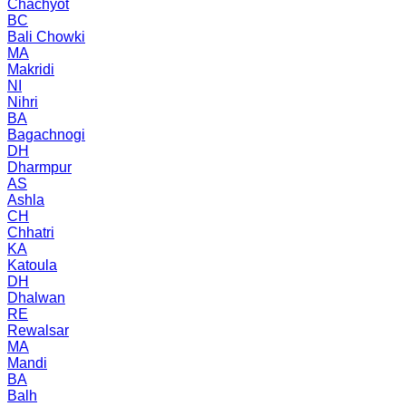
Chachyot
BC
Bali Chowki
MA
Makridi
NI
Nihri
BA
Bagachnogi
DH
Dharmpur
AS
Ashla
CH
Chhatri
KA
Katoula
DH
Dhalwan
RE
Rewalsar
MA
Mandi
BA
Balh