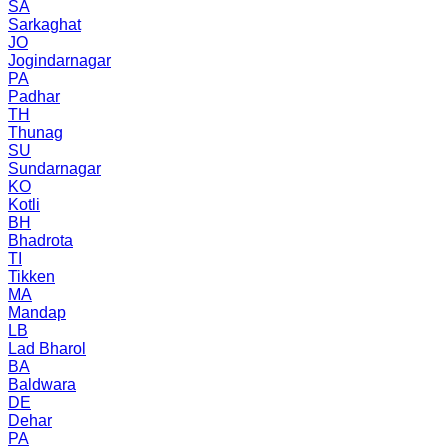
SA
Sarkaghat
JO
Jogindarnagar
PA
Padhar
TH
Thunag
SU
Sundarnagar
KO
Kotli
BH
Bhadrota
TI
Tikken
MA
Mandap
LB
Lad Bharol
BA
Baldwara
DE
Dehar
PA