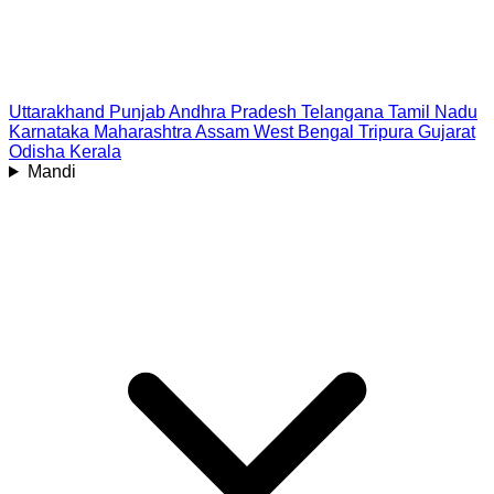
Uttarakhand
Punjab
Andhra Pradesh
Telangana
Tamil Nadu
Karnataka
Maharashtra
Assam
West Bengal
Tripura
Gujarat
Odisha
Kerala
Mandi