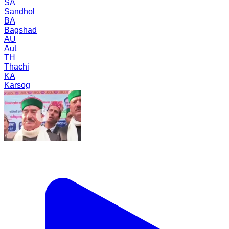
SA
Sandhol
BA
Bagshad
AU
Aut
TH
Thachi
KA
Karsog