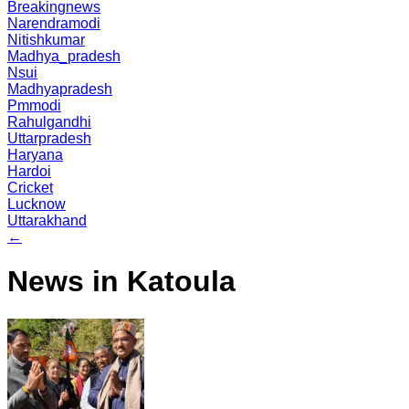
Breakingnews
Narendramodi
Nitishkumar
Madhya_pradesh
Nsui
Madhyapradesh
Pmmodi
Rahulgandhi
Uttarpradesh
Haryana
Hardoi
Cricket
Lucknow
Uttarakhand
←
News in Katoula