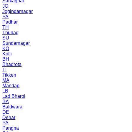
Sarkaghat
JO
Jogindarnagar
PA
Padhar
TH
Thunag
SU
Sundarnagar
KO
Kotli
BH
Bhadrota
TI
Tikken
MA
Mandap
LB
Lad Bharol
BA
Baldwara
DE
Dehar
PA
Pangna