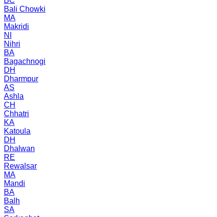
BC
Bali Chowki
MA
Makridi
NI
Nihri
BA
Bagachnogi
DH
Dharmpur
AS
Ashla
CH
Chhatri
KA
Katoula
DH
Dhalwan
RE
Rewalsar
MA
Mandi
BA
Balh
SA