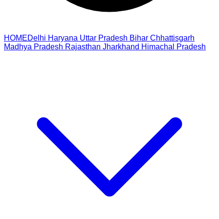
HOME
Delhi
Haryana
Uttar Pradesh
Bihar
Chhattisgarh
Madhya Pradesh
Rajasthan
Jharkhand
Himachal Pradesh