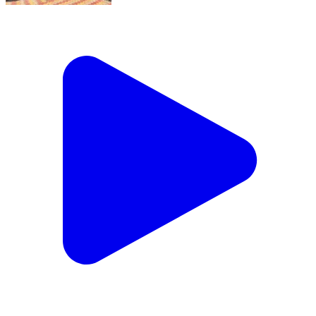
कटौला: कटौला : 85 वर्ष से अधिक उम्र व दिव्यागजन मतदाताओं
को घर से मिलेगी मतदान सुविधा , डॉ कल्याण चन्द मढोतरा
Katoula, Mandi | Apr 5, 2024