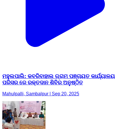
ମହୁଲପାଲି: କବରିବାହାଲ ଗ୍ରାମ ପଞ୍ଚାୟତ କାର୍ଯ୍ୟାଳୟ
ପରିସର ରେ ରକ୍ତଦାନ ଶିବିର ଅନୁଷ୍ଠିତ
Mahulpalli, Sambalpur | Sep 20, 2025