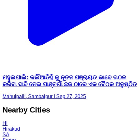
ମହୁଲପାଲି: କର୍ଲିଆଡିହି କୁ ନୂତନ ପଞ୍ଚାୟତ ଭାବେ ଗଠନ
କରିବା ଦାବି ନେଇ ପାଞ୍ଚଗାଁ ଛକ ଠାରେ ଏକ ବୈଠକ ଅନୁଷ୍ଠିତ
Mahulpalli, Sambalpur | Sep 27, 2025
Nearby Cities
HI
Hirakud
SA