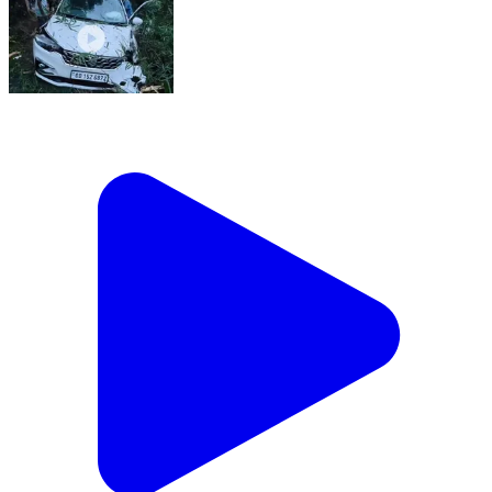
ମହୁଲପାଲି: କୁଚିଣ୍ଡା ବ୍ଲକ କୁଦୋପଡ଼ା ଠାରେ କାର