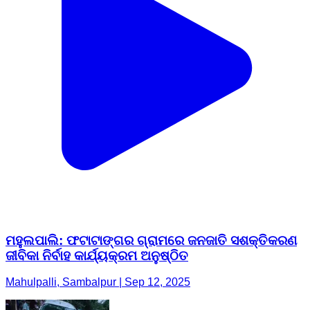
ମହୁଲପାଲି: ଫଟାଟାଙ୍ଗର ଗ୍ରାମରେ ଜନଜାତି ସଶକ୍ତିକରଣ
ଜୀବିକା ନିର୍ବାହ କାର୍ଯ୍ୟକ୍ରମ ଅନୁଷ୍ଠିତ
Mahulpalli, Sambalpur | Sep 12, 2025