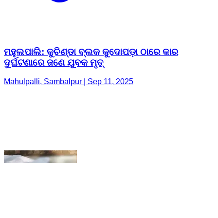
ଦୁର୍ଘଟଣାରେ ଜଣେ ଯୁବକ ମୃତ୍
Mahulpalli, Sambalpur | Sep 11, 2025