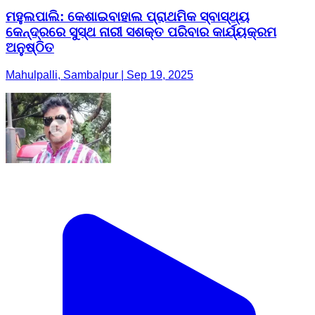
ମହୁଲପାଲି: କେଶାଇବାହାଲ ପ୍ରାଥମିକ ସ୍ବାସ୍ଥ୍ୟ
କେନ୍ଦ୍ରରେ ସୁସ୍ଥ ନାରୀ ସଶକ୍ତ ପରିବାର କାର୍ଯ୍ୟକ୍ରମ
ଅନୁଷ୍ଠିତ
Mahulpalli, Sambalpur | Sep 19, 2025