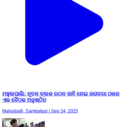
ମହୁଲପାଲି: ନୂତନ ବ୍ଲକ ଗଠନ ଦାବି ନେଇ ଜରାବଗା ଠାରେ
ଏକ ବୈଠକ ଅନୁଷ୍ଠିତ
Mahulpalli, Sambalpur | Sep 24, 2025