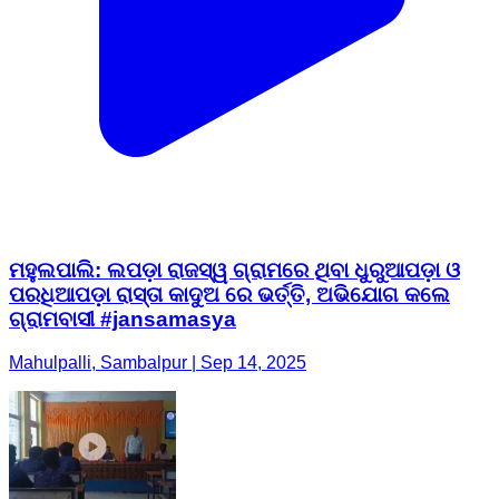
ମହୁଲପାଲି: ଲପଡ଼ା ରାଜସ୍ୱ ଗ୍ରାମରେ ଥିବା ଧୁରୁଆପଡ଼ା ଓ
ପରଧିଆପଡ଼ା ରାସ୍ତା କାଦୁଅ ରେ ଭର୍ତ୍ତି, ଅଭିଯୋଗ କଲେ
ଗ୍ରାମବାସୀ #jansamasya
Mahulpalli, Sambalpur | Sep 14, 2025