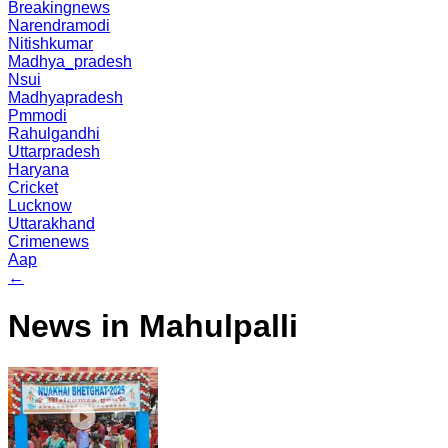
Breakingnews
Narendramodi
Nitishkumar
Madhya_pradesh
Nsui
Madhyapradesh
Pmmodi
Rahulgandhi
Uttarpradesh
Haryana
Cricket
Lucknow
Uttarakhand
Crimenews
Aap
←
News in Mahulpalli