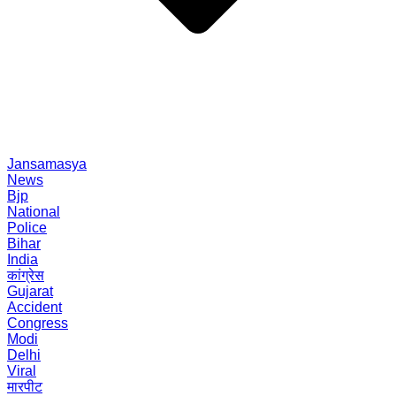
Jansamasya
News
Bjp
National
Police
Bihar
India
कांग्रेस
Gujarat
Accident
Congress
Modi
Delhi
Viral
मारपीट