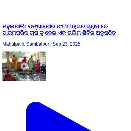
ମହୁଲପାଲି: ଡଙ୍ଗାଯୋର ଫଟାଟାଙ୍ଗର ଗ୍ରାମ ରେ
ପାରମ୍ପରିକ ଚାଷ କୁ ନେଇ ଏକ ତାଲିମ ଶିବିର ଅନୁଷ୍ଠିତ
Mahulpalli, Sambalpur | Sep 23, 2025