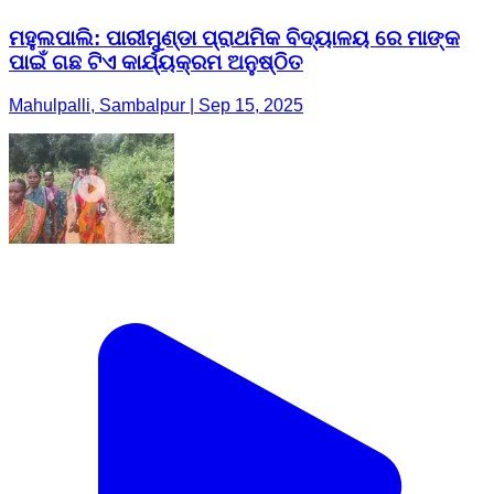
ମହୁଲପାଲି: ପାରୀମୁଣ୍ଡା ପ୍ରାଥମିକ ବିଦ୍ୟାଳୟ ରେ ମାଙ୍କ
ପାଇଁ ଗଛ ଟିଏ କାର୍ଯ୍ୟକ୍ରମ ଅନୁଷ୍ଠିତ
Mahulpalli, Sambalpur | Sep 15, 2025