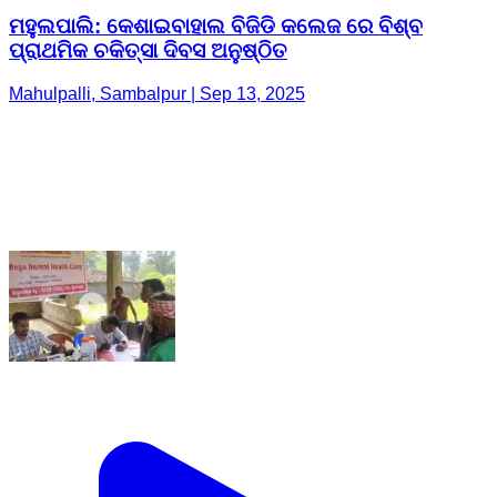
ମହୁଲପାଲି: କେଶାଇବାହାଲ ବିଜିଡି କଲେଜ ରେ ବିଶ୍ବ
ପ୍ରାଥମିକ ଚକିତ୍ସା ଦିବସ ଅନୁଷ୍ଠିତ
Mahulpalli, Sambalpur | Sep 13, 2025