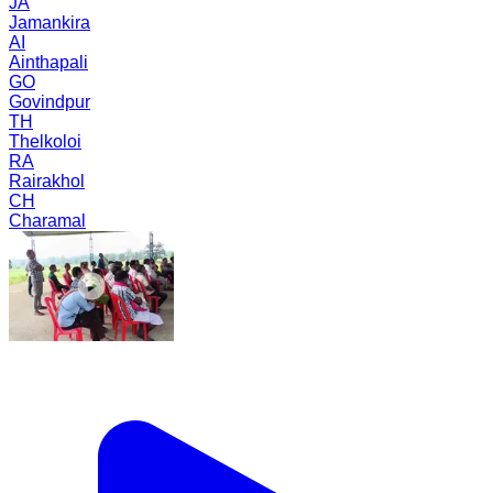
JA
Jamankira
AI
Ainthapali
GO
Govindpur
TH
Thelkoloi
RA
Rairakhol
CH
Charamal