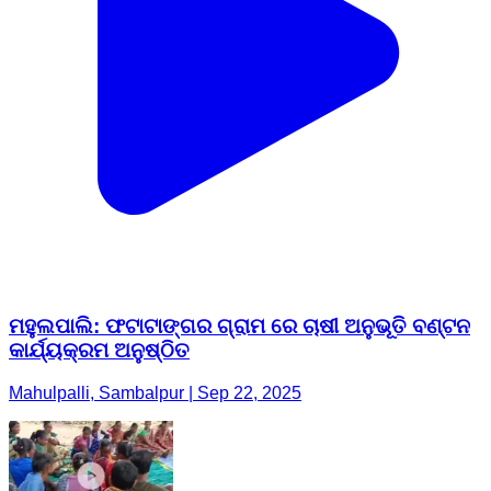
ମହୁଲପାଲି: ଫଟାଟାଙ୍ଗର ଗ୍ରାମ ରେ ଚାଷୀ ଅନୁଭୂତି ବଣ୍ଟନ
କାର୍ଯ୍ୟକ୍ରମ ଅନୁଷ୍ଠିତ
Mahulpalli, Sambalpur | Sep 22, 2025