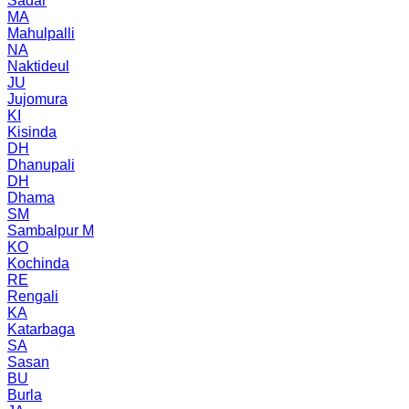
Sadar
MA
Mahulpalli
NA
Naktideul
JU
Jujomura
KI
Kisinda
DH
Dhanupali
DH
Dhama
SM
Sambalpur M
KO
Kochinda
RE
Rengali
KA
Katarbaga
SA
Sasan
BU
Burla