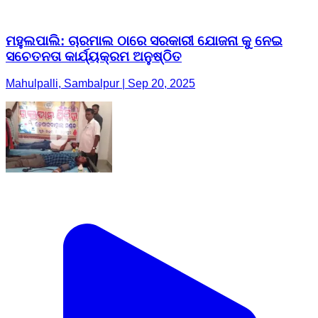
ମହୁଲପାଲି: ଚାରମାଲ ଠାରେ ସରକାରୀ ଯୋଜନା କୁ ନେଇ
ସଚେତନତା କାର୍ଯ୍ୟକ୍ରମ ଅନୁଷ୍ଠିତ
Mahulpalli, Sambalpur | Sep 20, 2025