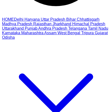
HOME
Delhi
Haryana
Uttar Pradesh
Bihar
Chhattisgarh
Madhya Pradesh
Rajasthan
Jharkhand
Himachal Pradesh
Uttarakhand
Punjab
Andhra Pradesh
Telangana
Tamil Nadu
Karnataka
Maharashtra
Assam
West Bengal
Tripura
Gujarat
Odisha