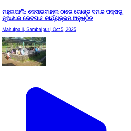
ମହୁଲପାଲି: କେସାଇବାହାଲ ଠାରେ ଗୋଣ୍ଡ ସମାଜ ପକ୍ଷରୁ
ନୂଆଖାଇ ଭେଟଘାଟ କାର୍ଯ୍ୟକ୍ରମ ଅନୁଷ୍ଠିତ
Mahulpalli, Sambalpur | Oct 5, 2025