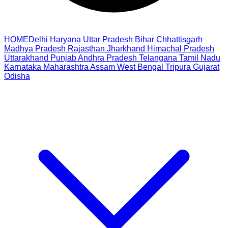
HOME
Delhi
Haryana
Uttar Pradesh
Bihar
Chhattisgarh
Madhya Pradesh
Rajasthan
Jharkhand
Himachal Pradesh
Uttarakhand
Punjab
Andhra Pradesh
Telangana
Tamil Nadu
Karnataka
Maharashtra
Assam
West Bengal
Tripura
Gujarat
Odisha