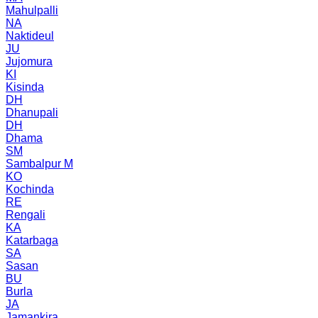
Mahulpalli
NA
Naktideul
JU
Jujomura
KI
Kisinda
DH
Dhanupali
DH
Dhama
SM
Sambalpur M
KO
Kochinda
RE
Rengali
KA
Katarbaga
SA
Sasan
BU
Burla
JA
Jamankira