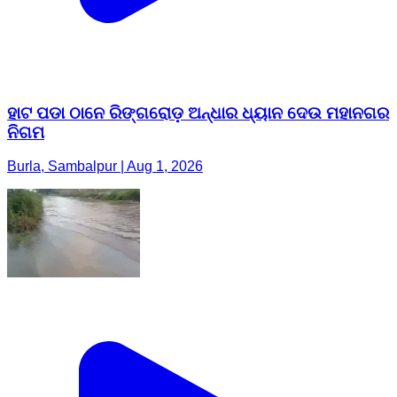
ହାଟ ପଡା ଠାନେ ରିଙ୍ଗରୋଡ଼ ଅନ୍ଧାର ଧ୍ୟାନ ଦେଉ ମହାନଗର
ନିଗମ
Burla, Sambalpur | Aug 1, 2026