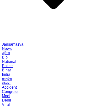
Jansamasya
News
पुलिस
Bjp
National
Police
Bihar
India
कांग्रेस
भाजपा
Accident
Congress
Modi
Delhi
Viral