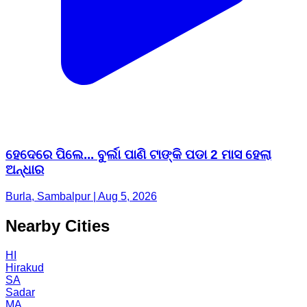
ହେଦେରେ ପିଲେ... ବୁର୍ଲା ପାଣି ଟାଙ୍କି ପଡା 2 ମାସ ହେଲା
ଅନ୍ଧାର
Burla, Sambalpur | Aug 5, 2026
Nearby Cities
HI
Hirakud
SA
Sadar
MA