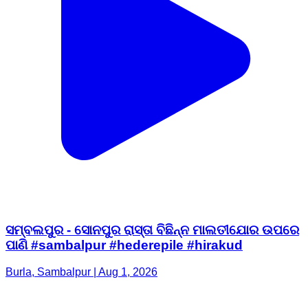
ସମ୍ବଲପୁର - ସୋନପୁର ରାସ୍ତା ବିଛିନ୍ନ ମାଲତୀଯୋର ଉପରେ
ପାଣି #sambalpur #hederepile #hirakud
Burla, Sambalpur | Aug 1, 2026