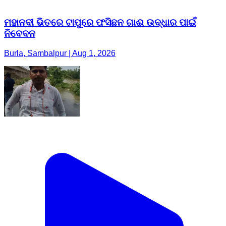
ମହାନଦୀ ଭିତରେ ଟାପୁରେ ଫସିଛନ ଗାଈ ଉଦ୍ଧାର ପାଇଁ
ନିବେଦନ
Burla, Sambalpur | Aug 1, 2026