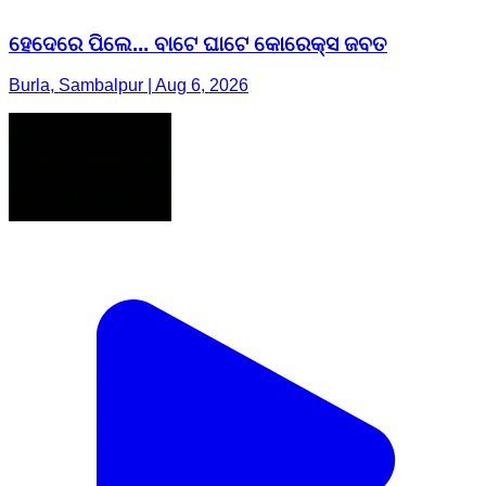
ହେଦେରେ ପିଲେ... ବାଟେ ଘାଟେ କୋରେକ୍ସ ଜବତ
Burla, Sambalpur | Aug 6, 2026