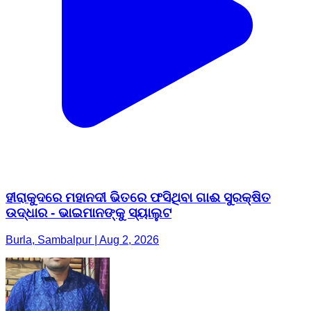
ହୀରାକୁଦରେ ମହାନଦୀ ଭିତରେ ଫସିଥିବା ଗାଈ ସୁରକ୍ଷିତ
ଉଦ୍ଧାର - ଭାଇମାନଙ୍କୁ ସ୍ୟାଲୁଟ
Burla, Sambalpur | Aug 2, 2026