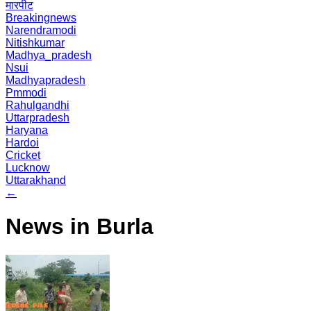
मारपीट
Breakingnews
Narendramodi
Nitishkumar
Madhya_pradesh
Nsui
Madhyapradesh
Pmmodi
Rahulgandhi
Uttarpradesh
Haryana
Hardoi
Cricket
Lucknow
Uttarakhand
←
News in Burla