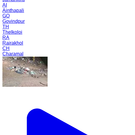
AI
Ainthapali
GO
Govindpur
TH
Thelkoloi
RA
Rairakhol
CH
Charamal