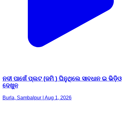
ନଦୀ ପାଖେଁ ପ୍ଲଟ (ଜମି ) ଘିନୁଥିଲେ ସାବଧାନ ଇ ଭିଡ଼ିଓ
ଦେଖୁନ
Burla, Sambalpur | Aug 1, 2026