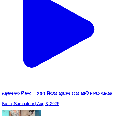
ହେଦେରେ ପିଲେ... 300 ମିଟର ଲାଇନ ତାର କାଟି ନେଇ ଗଲେ
Burla, Sambalpur | Aug 3, 2026