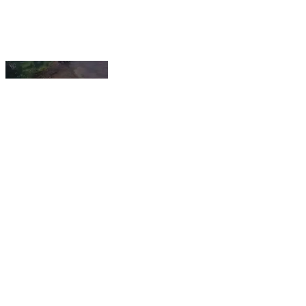
ଏନ୍ତା ଗାଡି ଚଳାଉଛନ୍ ଠାନେ ମରି ଯିବୁ ବାରିକପାଲି, ସାଲଡ଼