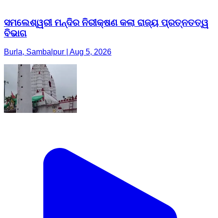
ସମଲେଶ୍ୱରୀ ମନ୍ଦିର ନିରୀକ୍ଷଣ କଲା ରାଜ୍ୟ ପ୍ରତ୍ନତତ୍ୱ
ବିଭାଗ
Burla, Sambalpur | Aug 5, 2026