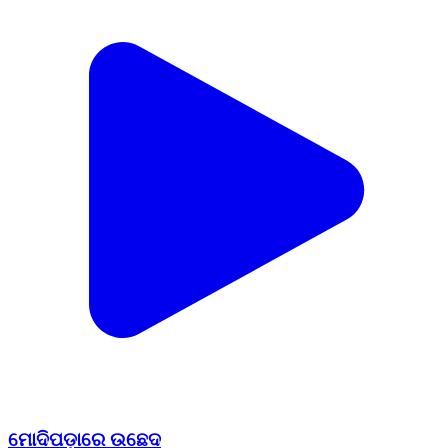
ମୋଦିପଡ଼ାରେ ଉଛେଦ