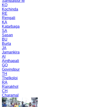
Sambalpur M
KO
Kochinda
RE
Rengali
KA
Katarbaga
SA
Sasan
BU
Burla
JA
Jamankira
AI
Ainthapali
GO
Govindpur
TH
Thelkoloi
RA
Rairakhol
CH
Charamal