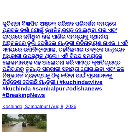
କୁଚିଣ୍ଡା ବିଜ୍ଞାପିତ ଅଞ୍ଚଳ ପରିଷଦ ପରିଦର୍ଶନ ସମୟରେ
ପ୍ରବଳ ବର୍ଷା ଯୋଗୁଁ କ୍ଷତିଗ୍ରସ୍ତ ହୋଇଥିବା ଘର ଏବଂ
ରାସ୍ତାରେ ଜମିଥିବା ନାଳ ପାଣିର ସମସ୍ୟାକୁ ସ୍ଥାନୀୟ
ଅଞ୍ଚଳରେ ବୁଲି ଦେଖିଲେ ମନ୍ତ୍ରୀ ରବିନାରାୟଣ ନାଏକ । ଏହି
ସମୟରେ ଉପଜିଲ୍ଲାପାଳ, ତହସିଲଦାର ଓ ବ୍ଲକ ଉନ୍ନୟନ
ଅଧିକାରୀ ଉପସ୍ଥିତ ଥିଲେ। ଏହି ବିପଦ ସମୟରେ
ଲୋକମାନଙ୍କ ସହ ଆଲୋଚନା କରି ସମସ୍ତ କ୍ଷତିଗ୍ରସ୍ତ
ପରିବାରକୁ ତୁରନ୍ତ ସରକାରୀ ସହାୟତା ଯୋଗାଇବା ଏବଂ ଜଳ
ନିଷ୍କାସନ ବ୍ୟବସ୍ଥାକୁ ଠିକ୍ କରିବା ପାଇଁ ପ୍ରଶାସନକୁ
ନିର୍ଦ୍ଦେଶ ଦେଇଛି ମନ୍ତ୍ରୀ। #kuchindatvlive
#kuchinda #sambalpur #odishanews
#BreakingNews
Kochinda, Sambalpur | Aug 8, 2026