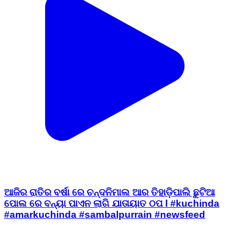
ଆଜିର ରାତିର ବର୍ଷା ରେ ଚନ୍ଦନିମାଲ ଆର ତିହାଡ଼ିପାଲି ଛୁଟିଆ
ପୋଲ ରେ ବନ୍ୟା ପାଏନ ଲାଗି ଯାତାୟାତ ଠପ l #kuchinda
#amarkuchinda #sambalpurrain #newsfeed