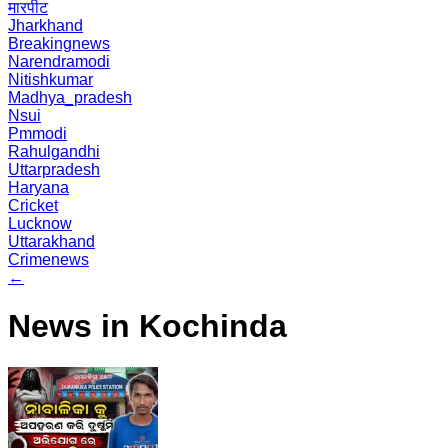
मारपीट
Jharkhand
Breakingnews
Narendramodi
Nitishkumar
Madhya_pradesh
Nsui
Pmmodi
Rahulgandhi
Uttarpradesh
Haryana
Cricket
Lucknow
Uttarakhand
Crimenews
←
News in Kochinda