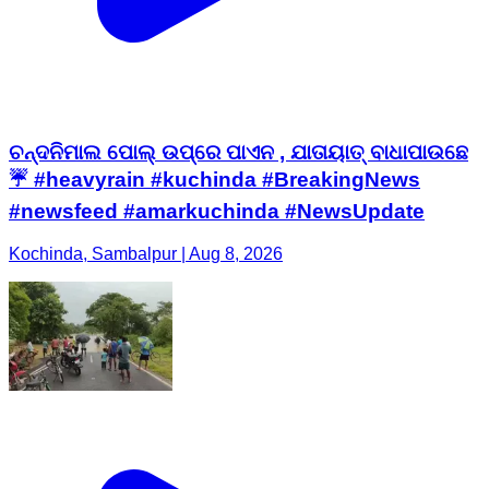
ଚନ୍ଦନିମାଲ ପୋଲ୍‌ ଉପ୍‌ରେ ପାଏନ , ଯାତାୟାତ୍‌ ବାଧାପାଉଛେ
☔ #heavyrain #kuchinda #BreakingNews
#newsfeed #amarkuchinda #NewsUpdate
Kochinda, Sambalpur | Aug 8, 2026