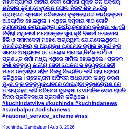
ମହାବିଦ୍ୟାଳୟ ଜାତୀୟ ସେବା ଯୋଜନା ଯୁକ୍ତ ତିନି ପକ୍ଷରୁ
ଶନିବାର କୁଚିଣ୍ଡା ଝୁଲେନ ପୋଲ ନିକଟ ଶିବ ମନ୍ଦିର
ପ୍ରାଙ୍ଗଣ ଶ୍ମଶାନ ପରିସରରେ ବୃକ୍ଷରୋପଣ କାର୍ଯ୍ୟକ୍ରମ
ଆୟୋଜିତ ହୋଇଥିଲା । ଏଥିରେ ସମୁଦାୟ ୩୦ ଗୋଟି
ଚାରାରୋପଣ କରାଯାଇଥିଲା।କାର୍ଯ୍ୟକ୍ରମରେ କୁଚିଣ୍ଡା ଏନ୍‌ଏସି
ନିର୍ବାହୀ ଅଧିକାରୀ ମନୋରଞ୍ଜନ ସୁନା,କୃଷି ବିଜ୍ଞାନୀ ଡ.ରମେଶ
ହିର୍ଭି ଓ ସମାଜସେବୀ ମହେଶ ଅଗ୍ରୱାଲ ଯୋଗଦେଇଥିଲେ।
ମହାବିଦ୍ୟାଳୟ ର ଅଧ୍ୟକ୍ଷ ପ୍ରମୋଦ କୁମାର ସ୍ୱାଇଁ ଙ୍କ
ସମେତ ଅଧ୍ୟାପକ ଡ. ଆଲୋକ ପଟେଲ,ନିର୍ମଳ ଉର୍ମା ଓ
ପ୍ରଶାନ୍ତ ଶର୍ମା ମଧ୍ୟ ଏଥିରେ ସାମିଲ ହୋଇଥିଲେ। ପ୍ରବଳ
ବର୍ଷା ସତ୍ତ୍ୱେ ଜାତୀୟ ସେବା ଯୋଜନା ର ସ୍ୱେଚ୍ଛାସେବୀ
ମାନେ ଉତ୍ସାହର ସହିତ ନିଜକୁ ନିୟୋଜିତ କରି ଚାରା ରୋପଣ
କରିଥିଲେ। ପ୍ରୋଗ୍ରାମ ଅଫିସର ଅଧ୍ୟାପକ କାହ୍ନୁ ଚରଣ
ମୁନ୍ନା ଙ୍କ ତତ୍ତ୍ୱାବଧାନରେ ହୋଇଥିବା ବୃକ୍ଷରୋପଣ ରେ
ଅଂଶଗ୍ରହଣ କରି ପରିବେଶ ସୁରକ୍ଷା ଓ ସାମାଜିକ ସେବା ପ୍ରତି
ନିଜର ପ୍ରତିବଦ୍ଧତା ପ୍ରଦର୍ଶନ କରିଥିଲେ।
#kuchindatvlive #kuchinda #kuchindanews
#sambalpur #odishanews
#national_service_scheme #nss
Kochinda, Sambalpur | Aug 8, 2026