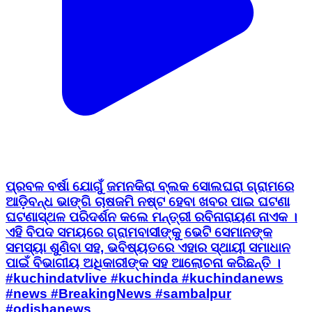
ପ୍ରବଳ ବର୍ଷା ଯୋଗୁଁ ଜମନକିରା ବ୍ଲକ ସୋଲଘରା ଗ୍ରାମରେ
ଆଡ଼ିବନ୍ଧ ଭାଙ୍ଗି ଚାଷଜମି ନଷ୍ଟ ହେବା ଖବର ପାଇ ଘଟଣା
ଘଟଣାସ୍ଥଳ ପରିଦର୍ଶନ କଲେ ମନ୍ତ୍ରୀ ରବିନାରାୟଣ ନାଏକ ।
ଏହି ବିପଦ ସମୟରେ ଗ୍ରାମବାସୀଙ୍କୁ ଭେଟି ସେମାନଙ୍କ
ସମସ୍ୟା ଶୁଣିବା ସହ, ଭବିଷ୍ୟତରେ ଏହାର ସ୍ଥାୟୀ ସମାଧାନ
ପାଇଁ ବିଭାଗୀୟ ଅଧିକାରୀଙ୍କ ସହ ଆଲୋଚନା କରିଛନ୍ତି ।
#kuchindatvlive #kuchinda #kuchindanews
#news #BreakingNews #sambalpur
#odishanews