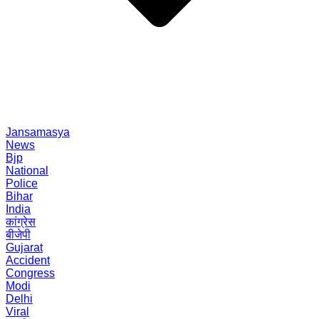
Jansamasya
News
Bjp
National
Police
Bihar
India
कांग्रेस
बीजेपी
Gujarat
Accident
Congress
Modi
Delhi
Viral