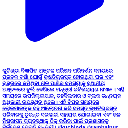
କୁଚିଣ୍ଡା ବିଜ୍ଞାପିତ ଅଞ୍ଚଳ ପରିଷଦ ପରିଦର୍ଶନ ସମୟରେ
ପ୍ରବଳ ବର୍ଷା ଯୋଗୁଁ କ୍ଷତିଗ୍ରସ୍ତ ହୋଇଥିବା ଘର ଏବଂ
ରାସ୍ତାରେ ଜମିଥିବା ନାଳ ପାଣିର ସମସ୍ୟାକୁ ସ୍ଥାନୀୟ
ଅଞ୍ଚଳରେ ବୁଲି ଦେଖିଲେ ମନ୍ତ୍ରୀ ରବିନାରାୟଣ ନାଏକ । ଏହି
ସମୟରେ ଉପଜିଲ୍ଲାପାଳ, ତହସିଲଦାର ଓ ବ୍ଲକ ଉନ୍ନୟନ
ଅଧିକାରୀ ଉପସ୍ଥିତ ଥିଲେ। ଏହି ବିପଦ ସମୟରେ
ଲୋକମାନଙ୍କ ସହ ଆଲୋଚନା କରି ସମସ୍ତ କ୍ଷତିଗ୍ରସ୍ତ
ପରିବାରକୁ ତୁରନ୍ତ ସରକାରୀ ସହାୟତା ଯୋଗାଇବା ଏବଂ ଜଳ
ନିଷ୍କାସନ ବ୍ୟବସ୍ଥାକୁ ଠିକ୍ କରିବା ପାଇଁ ପ୍ରଶାସନକୁ
ନିର୍ଦ୍ଦେଶ ଦେଇଛି ମନ୍ତ୍ରୀ। #kuchinda #sambalpur