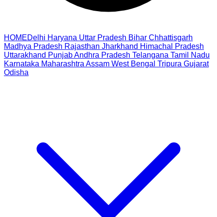
HOME
Delhi
Haryana
Uttar Pradesh
Bihar
Chhattisgarh
Madhya Pradesh
Rajasthan
Jharkhand
Himachal Pradesh
Uttarakhand
Punjab
Andhra Pradesh
Telangana
Tamil Nadu
Karnataka
Maharashtra
Assam
West Bengal
Tripura
Gujarat
Odisha