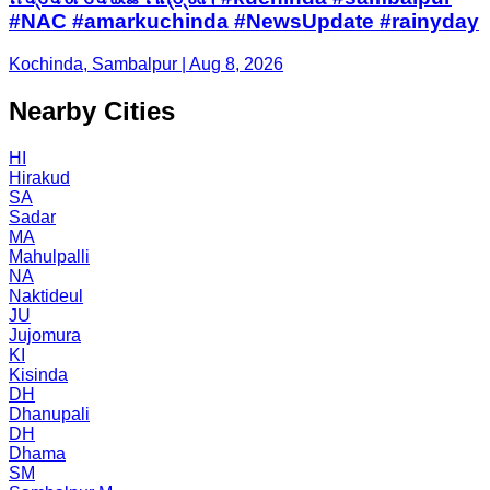
#NAC #amarkuchinda #NewsUpdate #rainyday
Kochinda, Sambalpur | Aug 8, 2026
Nearby Cities
HI
Hirakud
SA
Sadar
MA
Mahulpalli
NA
Naktideul
JU
Jujomura
KI
Kisinda
DH
Dhanupali
DH
Dhama
SM