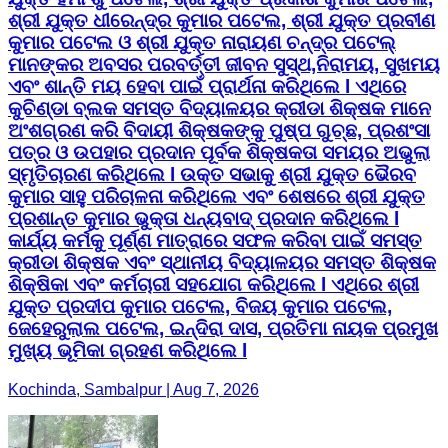
ଶ୍ରୀ ଯୁକ୍ତ ଧୀରେନ୍ଦ୍ର କୁମାର ପଟେଲ, ଶ୍ରୀ ଯୁକ୍ତ ପ୍ରବୀଣ
କୁମାର ପଟେଲ ଓ ଶ୍ରୀ ଯୁକ୍ତ ନାରାୟଣ ଚନ୍ଦ୍ର ପଟେଲ୍
ମାନଙ୍କର ଅବସର ପରବର୍ତ୍ତୀ ଜୀବନ ସୁସ୍ଥ,ନିରାମୟ, ସୁଖମୟ
ଏବଂ ଶାନ୍ତି ମୟ ହେବା ପାଇଁ ପ୍ରାର୍ଥନା କରିଥିଲେ l ଏଥିରେ
କୁଚିଣ୍ଡା ବ୍ଲକ ସମସ୍ତ ବିଦ୍ୟାଳୟର କ୍ରୀଡା ଶିକ୍ଷକ ମାନେ
ଅଂଶଗ୍ରଣ କରି ବିଦାୟୀ ଶିକ୍ଷକଙ୍କୁ ପୁଷ୍ପ ଗୁଚ୍ଛ, ପ୍ରଶଂସା
ପତ୍ର ଓ ଉପହାର ପ୍ରଦାନ ପୂର୍ବକ ଶିକ୍ଷକତା ସମୟର ଅଭୁଲା
ସ୍ମୃତିଚାରଣ କରିଥିଲେ l ଉକ୍ତ ସଭାକୁ ଶ୍ରୀ ଯୁକ୍ତ ଭୈରବ
କୁମାର ସାହୁ ପରିଚାଳନା କରିଥିଲେ ଏବଂ ଶେଷରେ ଶ୍ରୀ ଯୁକ୍ତ
ପ୍ରଶାନ୍ତ କୁମାର ଭୁକ୍ତା ଧନ୍ୟବାଦ୍ ପ୍ରଦାନ କରିଥିଲେ l
କାର୍ଯ୍ୟ କର୍ମକୁ ପୂର୍ଣ୍ଣ ମାତ୍ରାରେ ସଫଳ କରିବା ପାଇଁ ସମସ୍ତ
କ୍ରୀଡା ଶିକ୍ଷକ ଏବଂ ସ୍ଥାନୀୟ ବିଦ୍ୟାଳୟର ସମସ୍ତ ଶିକ୍ଷକ
ଶିକ୍ଷିକା ଏବଂ କର୍ମଚାରୀ ସହଯୋଗ କରିଥିଲେ l ଏଥିରେ ଶ୍ରୀ
ଯୁକ୍ତ ପ୍ରଦୀପ କୁମାର ପଟେଲ, ବିଜୟ କୁମାର ପଟେଲ,
ଜେହେରୁଲାଲ ପଟେଲ, ଇନ୍ଦିରା ଦାସ, ପ୍ରତିମା ନାୟକ ପ୍ରମୁଖ
ମୁଖ୍ୟ ଭୂମିକା ଗ୍ରହଣ କରିଥିଲେ l
Kochinda, Sambalpur | Aug 7, 2026