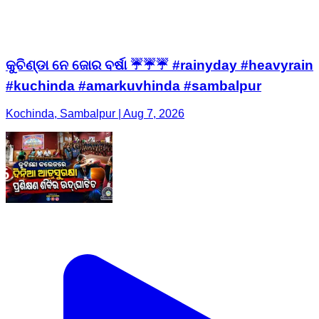
କୁଚିଣ୍ଡା ନେ ଜୋର ବର୍ଷା ☔☔☔ #rainyday #heavyrain
#kuchinda #amarkuvhinda #sambalpur
Kochinda, Sambalpur | Aug 7, 2026