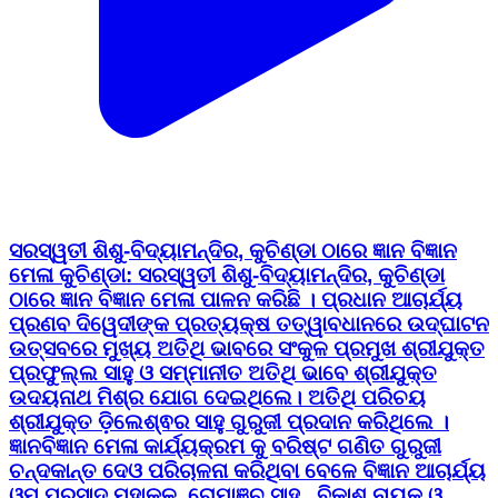
ସରସ୍ୱତୀ ଶିଶୁ-ବିଦ୍ୟାମନ୍ଦିର, କୁଚିଣ୍ଡା ଠାରେ ଜ୍ଞାନ ବିଜ୍ଞାନ
ମେଳା କୁଚିଣ୍ଡା: ସରସ୍ୱତୀ ଶିଶୁ-ବିଦ୍ୟାମନ୍ଦିର, କୁଚିଣ୍ଡା
ଠାରେ ଜ୍ଞାନ ବିଜ୍ଞାନ ମେଳା ପାଳନ କରିଛି । ପ୍ରଧାନ ଆଚାର୍ଯ୍ୟ
ପ୍ରଣବ ଦିୱେଦୀଙ୍କ ପ୍ରତ୍ୟକ୍ଷ ତତ୍ୱାବଧାନରେ ଉଦ୍ଘାଟନ
ଉତ୍ସବରେ ମୁଖ୍ୟ ଅତିଥି ଭାବରେ ସଂକୁଳ ପ୍ରମୁଖ ଶ୍ରୀଯୁକ୍ତ
ପ୍ରଫୁଲ୍ଲ ସାହୁ ଓ ସମ୍ମାନୀତ ଅତିଥି ଭାବେ ଶ୍ରୀଯୁକ୍ତ
ଉଦୟନାଥ ମିଶ୍ର ଯୋଗ ଦେଇଥିଲେ। ଅତିଥି ପରିଚୟ
ଶ୍ରୀଯୁକ୍ତ ଡ଼ିଲେଶ୍ଵର ସାହୁ ଗୁରୁଜୀ ପ୍ରଦାନ କରିଥିଲେ ।
ଜ୍ଞାନବିଜ୍ଞାନ ମେଳା କାର୍ଯ୍ୟକ୍ରମ କୁ ବରିଷ୍ଟ ଗଣିତ ଗୁରୁଜୀ
ଚନ୍ଦକାନ୍ତ ଦେଓ ପରିଚାଳନା କରିଥିବା ବେଳେ ବିଜ୍ଞାନ ଆଚାର୍ଯ୍ୟ
ଓମ୍ ପ୍ରସାଦ ମହାକୁଳ, ରୋମାଞ୍ଚ ସାହୁ , ବିକାଶ ନାୟକ ଓ
ବିଦ୍ୟାଧର ସାହୁ ପରିଚାଳନାରେ ସହଯୋଗ କରିଥିଲେ କରିଥିଲେ
। ପରିଚାଳନା ସମିତି ର ସମସ୍ତ କାର୍ଯ୍ୟ କର୍ତ୍ତା, ଗୁରୁଜୀ ଗୁରୁମା
କାର୍ଯ୍ୟାଳୟ ପ୍ରମୁଖ ଉପସ୍ଥିତ ରହି ସହଯୋଗ କରିଥିଲେ ।
#kuchinda #kuchindatvlive #kuchindanews
#sambalpurnews #OdishaNews