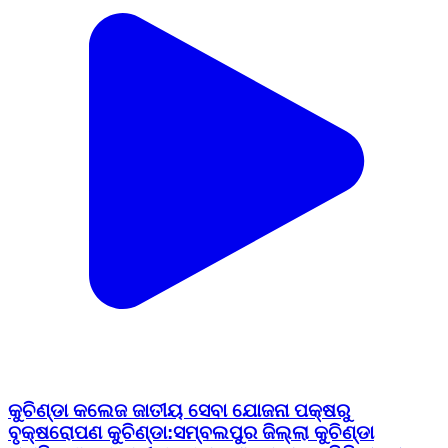
କୁଚିଣ୍ଡା କଲେଜ ଜାତୀୟ ସେବା ଯୋଜନା ପକ୍ଷରୁ
ବୃକ୍ଷରୋପଣ କୁଚିଣ୍ଡା:ସମ୍ବଲପୁର ଜିଲ୍ଲା କୁଚିଣ୍ଡା