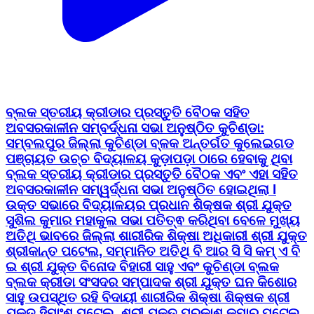
ବ୍ଲକ ସ୍ତରୀୟ କ୍ରୀଡାର ପ୍ରସ୍ତୁତି ବୈଠକ ସହିତ
ଅବସରକାଳୀନ ସମ୍ବର୍ଦ୍ଧନା ସଭା ଅନୁଷ୍ଠିତ କୁଚିଣ୍ଡା:
ସମ୍ବଲପୁର ଜିଲ୍ଲା କୁଚିଣ୍ଡା ବ୍ଳକ ଅନ୍ତର୍ଗତ କୁଲେଇଗଡ
ପଞ୍ଚାୟତ ଉଚ୍ଚ ବିଦ୍ୟାଳୟ କୁଡ଼ାପଡ଼ା ଠାରେ ହେବାକୁ ଥିବା
ବ୍ଲକ ସ୍ତରୀୟ କ୍ରୀଡାର ପ୍ରସ୍ତୁତି ବୈଠକ ଏବଂ ଏହା ସହିତ
ଅବସରକାଳୀନ ସମ୍ୱର୍ଦ୍ଧନା ସଭା ଅନୁଷ୍ଠିତ ହୋଇଥିଲା l
ଉକ୍ତ ସଭାରେ ବିଦ୍ୟାଳୟର ପ୍ରଧାନ ଶିକ୍ଷକ ଶ୍ରୀ ଯୁକ୍ତ
ସୁଶିଲ କୁମାର ମହାକୁଲ ସଭା ପତିତ୍ଵ କରିଥିବା ବେଳେ ମୁଖ୍ୟ
ଅତିଥି ଭାବରେ ଜିଲ୍ଲା ଶାରୀରିକ ଶିକ୍ଷା ଅଧିକାରୀ ଶ୍ରୀ ଯୁକ୍ତ
ଶ୍ରୀକାନ୍ତ ପଟେଲ, ସମ୍ମାନିତ ଅତିଥି ବି ଆର ସି ସି କମ୍ ଏ ବି
ଇ ଶ୍ରୀ ଯୁକ୍ତ ବିନୋଦ ବିହାରୀ ସାହୁ ଏବଂ କୁଚିଣ୍ଡା ବ୍ଲକ
ବ୍ଲକ କ୍ରୀଡା ସଂସଦର ସମ୍ପାଦକ ଶ୍ରୀ ଯୁକ୍ତ ଘନ କିଶୋର
ସାହୁ ଉପସ୍ଥିତ ରହି ବିଦାୟୀ ଶାରୀରିକ ଶିକ୍ଷା ଶିକ୍ଷକ ଶ୍ରୀ
ଯୁକ୍ତ ହିମାଂଶୁ ପଟେଲ, ଶ୍ରୀ ଯୁକ୍ତ ପ୍ରକାଶ କୁମାର ପଟେଲ,