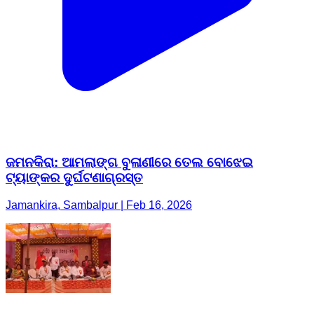
ଜମନକିରା: ଆମଲାଙ୍ଗ ବୁଳାଣୀରେ ତେଲ ବୋଝେଇ
ଟ୍ୟାଙ୍କର ଦୁର୍ଘଟଣାଗ୍ରସ୍ତ
Jamankira, Sambalpur | Feb 16, 2026