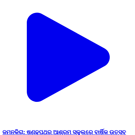
ଜମନକିରା: ଷଣ୍ଢପଥର ଆଶ୍ରମ ସ୍କୁଲରେ ବାର୍ଷିକ ଉତ୍ସବ