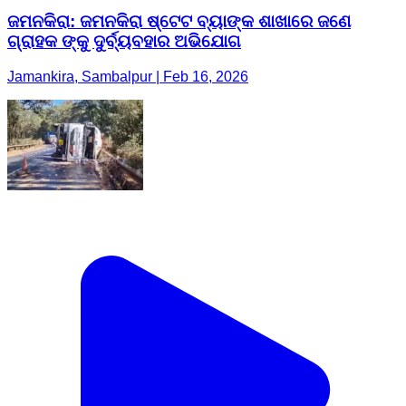
ଜମନକିରା: ଜମନକିରା ଷ୍ଟେଟ ବ୍ୟାଙ୍କ ଶାଖାରେ ଜଣେ
ଗ୍ରାହକ ଙ୍କୁ ଦୁର୍ବ୍ୟବହାର ଅଭିଯୋଗ
Jamankira, Sambalpur | Feb 16, 2026