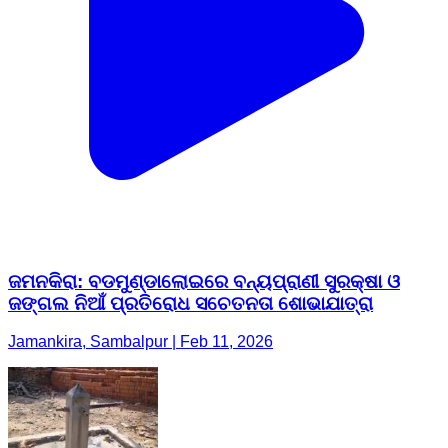
ଜମନକିରା: ବଡମୁଣ୍ଡାଲୋଇରେ ବନ୍ୟପ୍ରାଣୀ ସୁରକ୍ଷା ଓ
ଜଙ୍ଗଲ ନିଆଁ ପ୍ରତିରୋଧ ସଚେତନତା ଶୋଭାଯାତ୍ରା
Jamankira, Sambalpur | Feb 11, 2026