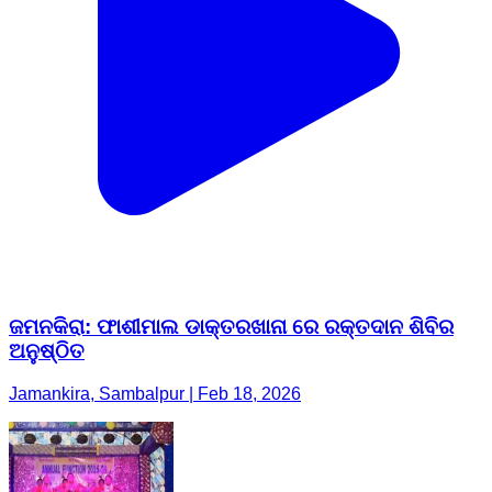
ଜମନକିରା: ଫାଶୀମାଲ ଡାକ୍ତରଖାନା ରେ ରକ୍ତଦାନ ଶିବିର
ଅନୁଷ୍ଠିତ
Jamankira, Sambalpur | Feb 18, 2026