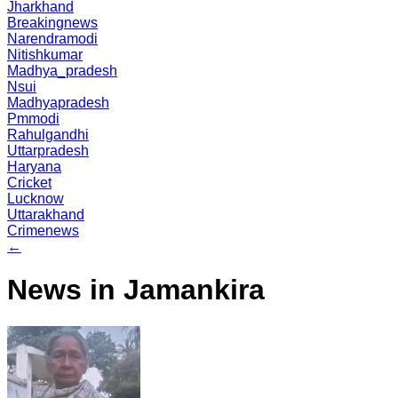
Jharkhand
Breakingnews
Narendramodi
Nitishkumar
Madhya_pradesh
Nsui
Madhyapradesh
Pmmodi
Rahulgandhi
Uttarpradesh
Haryana
Cricket
Lucknow
Uttarakhand
Crimenews
←
News in Jamankira