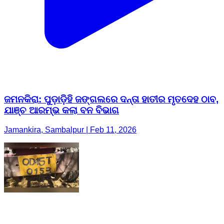
ଜମନକିରା: ପୁଡ଼ାଡ଼ିହି ଜଙ୍ଗଲରେ ଦନ୍ତା ହାତୀର ମୃତଦେହ ଠାବ,
ଯାଞ୍ଚ ଆରମ୍ଭ କଲା ବନ ବିଭାଗ
Jamankira, Sambalpur | Feb 11, 2026