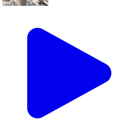
ଜମନକିରା: ମହିଜୁରିଆ ପଡାରେ ପାନୀୟ ଜଳ ସମସ୍ୟା,
ଅଭିଯୋଗ ଜଣାଇଲେ ଗ୍ରାମବାସୀ
Jamankira, Sambalpur | Feb 9, 2026