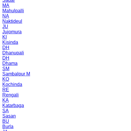
Sadar
MA
Mahulpalli
NA
Naktideul
JU
Jujomura
KI
Kisinda
DH
Dhanupali
DH
Dhama
SM
Sambalpur M
KO
Kochinda
RE
Rengali
KA
Katarbaga
SA
Sasan
BU
Burla