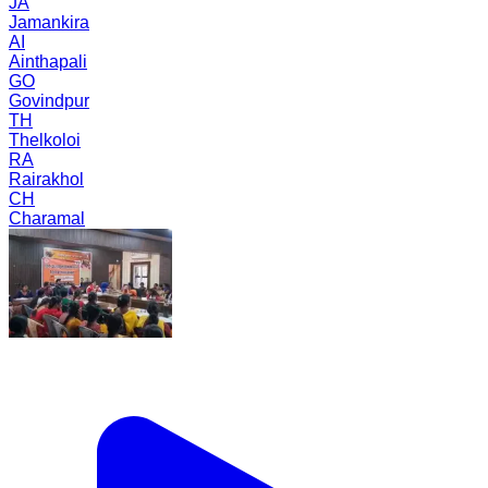
JA
Jamankira
AI
Ainthapali
GO
Govindpur
TH
Thelkoloi
RA
Rairakhol
CH
Charamal