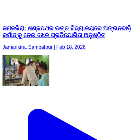
ଜମନକିରା: ଷଣ୍ଢପଥର ଉଚ୍ଚ ବିଦ୍ୟାଳୟରେ ଅଙ୍ଗନବାଡ଼ି
କର୍ମୀଙ୍କୁ ନେଇ ଖେଳ ପ୍ରତିଯୋଗିତା ଅନୁଷ୍ଠିତ
Jamankira, Sambalpur | Feb 18, 2026