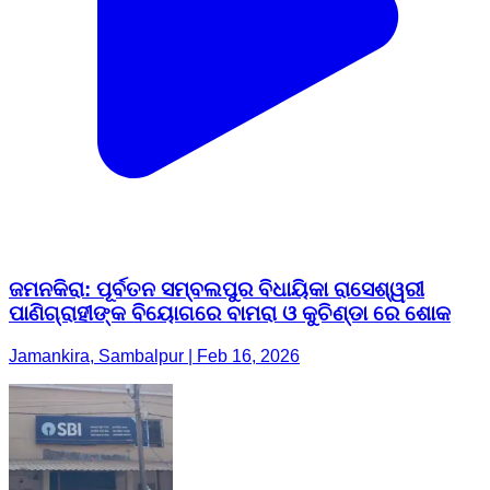
ଜମନକିରା: ପୂର୍ବତନ ସମ୍ବଲପୁର ବିଧାୟିକା ରାସେଶ୍ୱରୀ
ପାଣିଗ୍ରାହୀଙ୍କ ବିୟୋଗରେ ବାମରା ଓ କୁଚିଣ୍ଡା ରେ ଶୋକ
Jamankira, Sambalpur | Feb 16, 2026