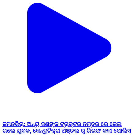
ଜମନକିରା: ଅନ୍ୟ ଜଣଙ୍କ ଟ୍ରାକ୍ଟର ନମ୍ବର ରେ ଜେଲ
ଗଲେ ଯୁବକ, କେନ୍ଦୁଟିକ୍ରା ଅଞ୍ଚଲ ରୁ ଗିରଫ କଲା ପୋଲିସ