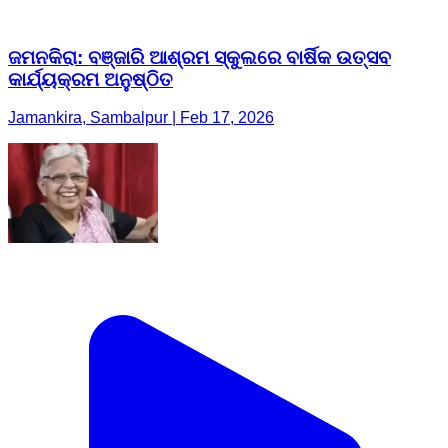
ଜମନକିରା: ବଞ୍ଜାରି ଆଶ୍ରମ ସ୍କୁଲରେ ବାର୍ଷିକ ଉତ୍ସବ
କାର୍ଯ୍ୟକ୍ରମ ଅନୁଷ୍ଠିତ
Jamankira, Sambalpur | Feb 17, 2026