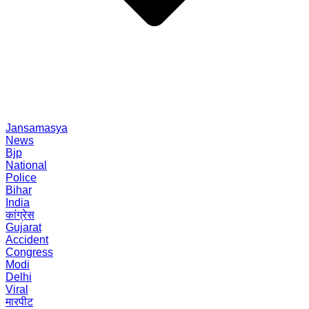
Jansamasya
News
Bjp
National
Police
Bihar
India
कांग्रेस
Gujarat
Accident
Congress
Modi
Delhi
Viral
मारपीट