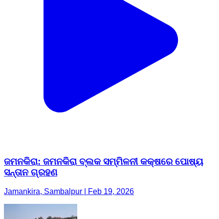
ଜମନକିରା: ଜମନକିରା ବ୍ଲକ ସମ୍ମିଳନୀ କକ୍ଷରେ ପୋଷ୍ୟ
ସନ୍ତାନ ଗ୍ରହଣ
Jamankira, Sambalpur | Feb 19, 2026