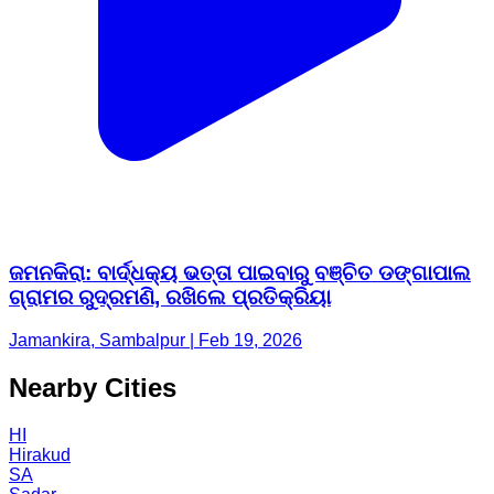
ଜମନକିରା: ବାର୍ଦ୍ଧକ୍ୟ ଭତ୍ତା ପାଇବାରୁ ବଞ୍ଚିତ ଡଙ୍ଗାପାଲ
ଗ୍ରାମର ରୁଦ୍ରମଣି, ରଖିଲେ ପ୍ରତିକ୍ରିୟା
Jamankira, Sambalpur | Feb 19, 2026
Nearby Cities
HI
Hirakud
SA