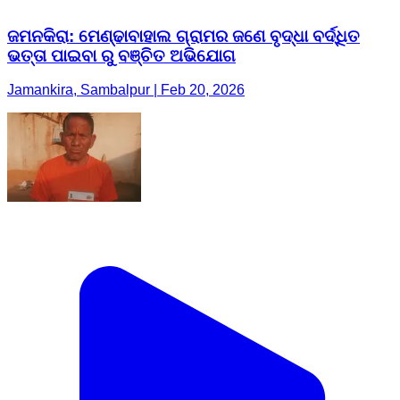
ଜମନକିରା: ମେଣ୍ଢାବାହାଲ ଗ୍ରାମର ଜଣେ ବୃଦ୍ଧା ବର୍ଦ୍ଧିତ
ଭତ୍ତା ପାଇବା ରୁ ବଞ୍ଚିତ ଅଭିଯୋଗ
Jamankira, Sambalpur | Feb 20, 2026