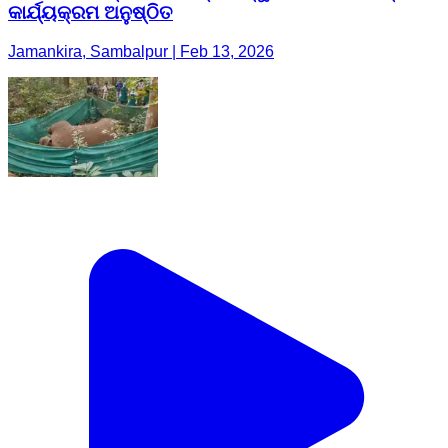
କାର୍ଯ୍ୟକ୍ରମ ଅନୁଷ୍ଠିତ
Jamankira, Sambalpur | Feb 13, 2026