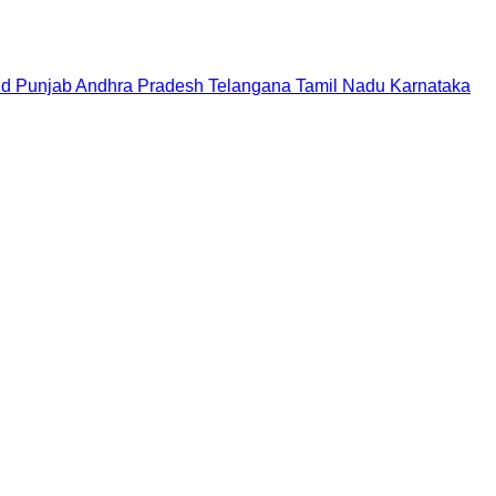
nd
Punjab
Andhra Pradesh
Telangana
Tamil Nadu
Karnataka