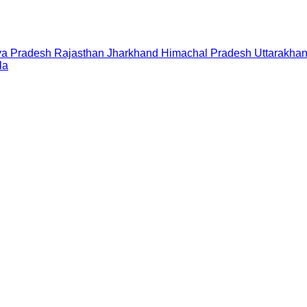
a Pradesh
Rajasthan
Jharkhand
Himachal Pradesh
Uttarakha
la