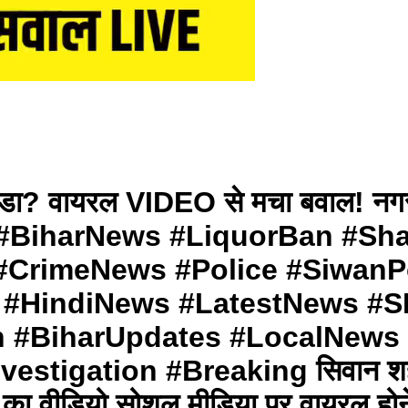
ड्डा? वायरल VIDEO से मचा बवाल! न
BiharNews #LiquorBan #Shar
 #CrimeNews #Police #SiwanP
e #HindiNews #LatestNews #
 #BiharUpdates #LocalNews 
tigation #Breaking सिवान शहर के 
ा वीडियो सोशल मीडिया पर वायरल होने क