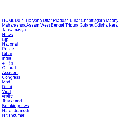
HOME
Delhi
Haryana
Uttar Pradesh
Bihar
Chhattisgarh
Madhy
Maharashtra
Assam
West Bengal
Tripura
Gujarat
Odisha
Kera
Jansamasya
News
Bjp
National
Police
Bihar
India
कांग्रेस
Gujarat
Accident
Congress
Modi
Delhi
Viral
मारपीट
Jharkhand
Breakingnews
Narendramodi
Nitishkumar