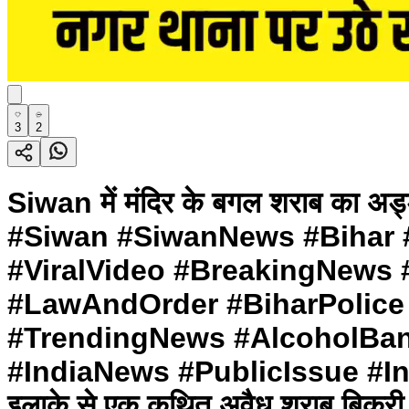
3
2
Siwan में मंदिर के बगल शराब का अ
#Siwan #SiwanNews #Bihar #
#ViralVideo #BreakingNews
#LawAndOrder #BiharPolic
#TrendingNews #AlcoholBan
#IndiaNews #PublicIssue #Inves
इलाके से एक कथित अवैध शराब बिक्री क