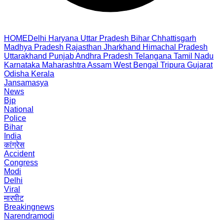
HOME
Delhi
Haryana
Uttar Pradesh
Bihar
Chhattisgarh
Madhya Pradesh
Rajasthan
Jharkhand
Himachal Pradesh
Uttarakhand
Punjab
Andhra Pradesh
Telangana
Tamil Nadu
Karnataka
Maharashtra
Assam
West Bengal
Tripura
Gujarat
Odisha
Kerala
Jansamasya
News
Bjp
National
Police
Bihar
India
कांग्रेस
Accident
Congress
Modi
Delhi
Viral
मारपीट
Breakingnews
Narendramodi