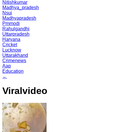
Nitishkumar
Madhya_pradesh
Nsui
Madhyapradesh
Pmmodi
Rahulgandhi
Uttarpradesh
Haryana
Cricket
Lucknow
Uttarakhand
Crimenews
Aap
Education
←
Viralvideo