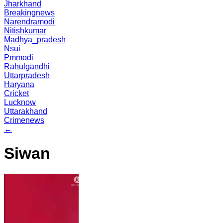
Jharkhand
Breakingnews
Narendramodi
Nitishkumar
Madhya_pradesh
Nsui
Pmmodi
Rahulgandhi
Uttarpradesh
Haryana
Cricket
Lucknow
Uttarakhand
Crimenews
←
Siwan