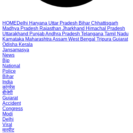
HOME
Delhi
Haryana
Uttar Pradesh
Bihar
Chhattisgarh
Madhya Pradesh
Rajasthan
Jharkhand
Himachal Pradesh
Uttarakhand
Punjab
Andhra Pradesh
Telangana
Tamil Nadu
Karnataka
Maharashtra
Assam
West Bengal
Tripura
Gujarat
Odisha
Kerala
Jansamasya
News
Bjp
National
Police
Bihar
India
कांग्रेस
बीजेपी
Gujarat
Accident
Congress
Modi
Delhi
Viral
मारपीट