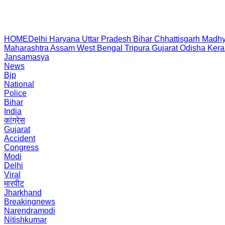
HOME
Delhi
Haryana
Uttar Pradesh
Bihar
Chhattisgarh
Madhy
Maharashtra
Assam
West Bengal
Tripura
Gujarat
Odisha
Kera
Jansamasya
News
Bjp
National
Police
Bihar
India
कांग्रेस
Gujarat
Accident
Congress
Modi
Delhi
Viral
मारपीट
Jharkhand
Breakingnews
Narendramodi
Nitishkumar