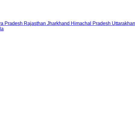
a Pradesh
Rajasthan
Jharkhand
Himachal Pradesh
Uttarakha
la