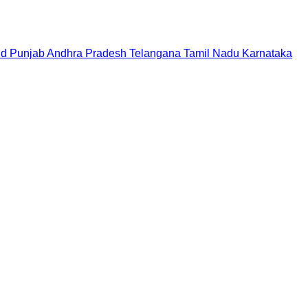
nd
Punjab
Andhra Pradesh
Telangana
Tamil Nadu
Karnataka